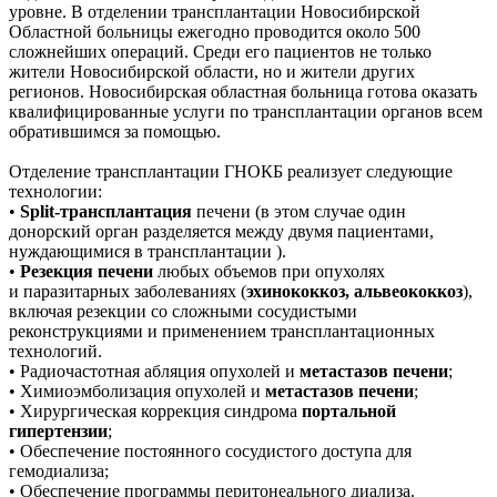
уровне. В отделении трансплантации Новосибирской
Областной больницы ежегодно проводится около 500
сложнейших операций. Среди его пациентов не только
жители Новосибирской области, но и жители других
регионов. Новосибирская областная больница готова оказать
квалифицированные услуги по трансплантации органов всем
обратившимся за помощью.
Отделение трансплантации ГНОКБ реализует следующие
технологии:
•
Split-трансплантация
печени (в этом случае один
донорский орган разделяется между двумя пациентами,
нуждающимися в трансплантации ).
•
Резекция печени
любых объемов при опухолях
и паразитарных заболеваниях (
эхинококкоз, альвеококкоз
),
включая резекции со сложными сосудистыми
реконструкциями и применением трансплантационных
технологий.
• Радиочастотная абляция опухолей и
метастазов печени
;
• Химиоэмболизация опухолей и
метастазов печени
;
• Хирургическая коррекция синдрома
портальной
гипертензии
;
• Обеспечение постоянного сосудистого доступа для
гемодиализа;
• Обеспечение программы перитонеального диализа.