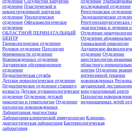
отделение
Сосудистой хирургии
отделение
Ультразвуков
отделение
Пластической и
исследований отделение
реконструктивной хирургии
Рентгеновское отделени
отделение
Урологическое
Эндоскопическое отделе
отделение
Офтальмологическое
Рентгенохирургических 
отделение
диагностики и лечения о
ОБЛАСТНОЙ ПЕРИНАТАЛЬНЫЙ
Отделение онкоурологи
ЦЕНТР
Отделение абдоминальн
Гинекологическое отделение
торакальной онкологии
Родовое отделение
Патологии
Акушерское физиологич
беременности отделение
отделение
Отделение
Новорожденных отделение
анестезиологии-реанима
Акушерское обсервационное
областного перинатальн
отделение
центра
Отделение реани
Педиатрическая служба
интенсивной терапии
Детское неврологическое отделение
новорожденных
Регион
Педиатрическое отделение старшего
акушерский дистанцион
возраста
Детское пульмонологическое
консультативный центр
отделение
Отделение детской
Патологии новорожденн
онкологии и гематологии
Отделение
недоношенных детей отд
патологии новорожденных
Лабораторная диагностика
Лаборатория клинической иммунологии
Клинико-
диагностическая лаборатория
Бактериологическая
лаборатория