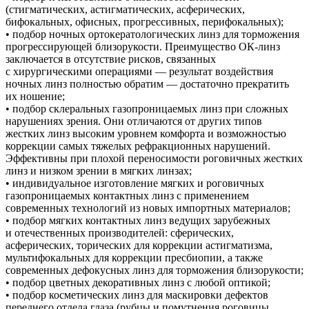
(стигматических, астигматических, асферических,
бифокальных, офисных, прогрессивных, перифокальных);
• подбор ночных ортокератологических линз для торможения
прогрессирующей близорукости. Преимущество ОК-линз
заключается в отсутствие рисков, связанных
с хирургическими операциями — результат воздействия
ночных линз полностью обратим — достаточно прекратить
их ношение;
• подбор склеральных газопроницаемых линз при сложных
нарушениях зрения. Они отличаются от других типов
жестких линз высоким уровнем комфорта и возможностью
коррекции самых тяжелых рефракционных нарушений.
Эффективны при плохой переносимости роговичных жестких
линз и низком зрении в мягких линзах;
• индивидуальное изготовление мягких и роговичных
газопроницаемых контактных линз с применением
современных технологий из новых импортных материалов;
• подбор мягких контактных линз ведущих зарубежных
и отечественных производителей: сферических,
асферических, торических для коррекции астигматизма,
мультифокальных для коррекции пресбиопии, а также
современных дефокусных линз для торможения близорукости;
• подбор цветных декоративных линз с любой оптикой;
• подбор косметических линз для маскировки дефектов
переднего отдела глаза (рубцы и помутнения роговицы,