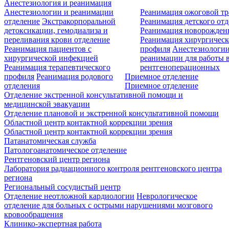
Анестезиология и реанимация
Анестезиологии и реанимации
Реанимация ожоговой т
отделение
Экстракорпоральной
Реанимация детского от
детоксикации, гемодиализа и
Реанимация новорожде
переливания крови отделение
Реанимация хирургическ
Реанимация пациентов с
профиля
Анестезиологии
хирургической инфекцией
реанимации для работы 
Реанимация терапевтического
рентгеноперационных
профиля
Реанимация родового
Приемное отделение
отделения
Приемное отделение
Отделение экстренной консультативной помощи и
медицинской эвакуации
Отделение плановой и экстренной консультативной помощи
Областной центр контактной коррекции зрения
Областной центр контактной коррекции зрения
Патанатомическая служба
Патологоанатомическое отделение
Рентгеновский центр региона
Лаборатория радиационного контроля рентгеновского центра
региона
Региональный сосудистый центр
Отделение неотложной кардиологии
Неврологическое
отделение для больных с острыми нарушениями мозгового
кровообращения
Клинико-экспертная работа