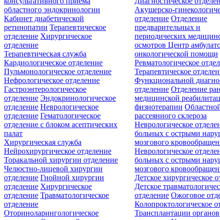
консультативного приёма
Диагностическое отделе
областного эндокринологии
Акушерско-гинекологиче
Кабинет диабетической
отделение
Отделение
ретинопатии
Терапевтическое
предварительных и
отделение
Хирургическое
периодических медицин
отделение
осмотров
Центр амбулат
Терапевтическая служба
онкологической помощи
Кардиологическое отделение
Ревматологическое отде
Пульмонологическое отделение
Терапевтическое отделе
Нефрологическое отделение
Функциональной диагно
Гастроэнтерологическое
отделение
Отделение ра
отделение
Эндокринологическое
медицинской реабилита
отделение
Неврологическое
физиотерапии
Областной
отделение
Гематологическое
рассеянного склероза
отделение c блоком асептических
Неврологическое отделе
палат
больных с острыми нар
Хирургическая служба
мозгового кровообращен
Нейрохирургическое отделение
Неврологическое отделе
Торакальной хирургии отделение
больных с острыми нар
Челюстно-лицевой хирургии
мозгового кровообращен
отделение
Гнойной хирургии
Детское хирургическое о
отделение
Хирургическое
Детское травматологичес
отделение
Травматологическое
отделение
Ожоговое отд
отделение
Колопроктологическое о
Оториноларингологическое
Трансплантации органов