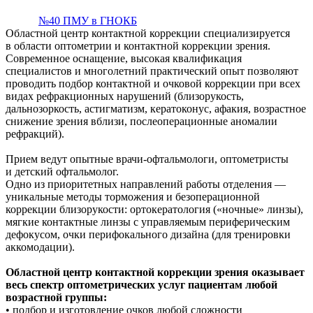
№40 ПМУ в ГНОКБ
Областной центр контактной коррекции специализируется
в области оптометрии и контактной коррекции зрения.
Современное оснащение, высокая квалификация
специалистов и многолетний практический опыт позволяют
проводить подбор контактной и очковой коррекции при всех
видах рефракционных нарушений (близорукость,
дальнозоркость, астигматизм, кератоконус, афакия, возрастное
снижение зрения вблизи, послеоперационные аномалии
рефракций).
Прием ведут опытные врачи-офтальмологи, оптометристы
и детский офтальмолог.
Одно из приоритетных направлений работы отделения —
уникальные методы торможения и безоперационной
коррекции близорукости: ортокератология («ночные» линзы),
мягкие контактные линзы с управляемым периферическим
дефокусом, очки перифокального дизайна (для тренировки
аккомодации).
Областной центр контактной коррекции зрения оказывает
весь спектр оптометрических услуг пациентам любой
возрастной группы:
• подбор и изготовление очков любой сложности