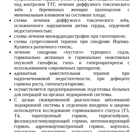
под контролем ТТГ, лечение диффузного токсического
зоба у беременных женщин пропицилом с
минимальным влиянием на состояние плода;
схемы лечения диффузного токсического зоба,
осложненного нарушением ритма сердца, сердечной
недостаточностью;
схемы лечения миокардиодистрофии при гипотиреозе;
схемы супрессивной терапии при синдроме Иценко-
Кушинга различного генеза;,
лечение синдрома «пустого» турецкого седла,
гормонально активных и гормонально неактивных
опухолей гипофиза, гипо- и гиперпаратиреоза с
использованием современных препаратов;
адекватная заместительная терапия при
надпочечниковой недостаточности, при дефиците
гормона роста, гипопитуитаризме;
осуществляется предоперационная подготовка больных
для операций на органах эндокринной системы.
С целью своевременной диагностики заболеваний
эндокринной системы в отделении внедрено и широко
используется исследование гормонального статуса (Т3,
Т4, тиреотропный гормон, тиреоглобулин,
фолликулостимулирующий гормон, лютеинизирующий
гормон, адренокортикотропный гормон, кортизол,
пролактин, тестостерон, эстрадиол, соматотропный