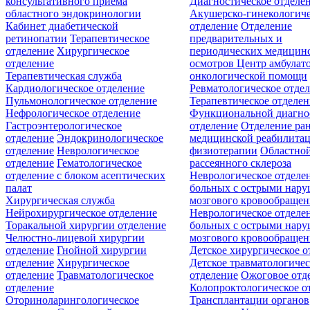
консультативного приёма
Диагностическое отделе
областного эндокринологии
Акушерско-гинекологиче
Кабинет диабетической
отделение
Отделение
ретинопатии
Терапевтическое
предварительных и
отделение
Хирургическое
периодических медицин
отделение
осмотров
Центр амбулат
Терапевтическая служба
онкологической помощи
Кардиологическое отделение
Ревматологическое отде
Пульмонологическое отделение
Терапевтическое отделе
Нефрологическое отделение
Функциональной диагно
Гастроэнтерологическое
отделение
Отделение ра
отделение
Эндокринологическое
медицинской реабилита
отделение
Неврологическое
физиотерапии
Областной
отделение
Гематологическое
рассеянного склероза
отделение c блоком асептических
Неврологическое отделе
палат
больных с острыми нар
Хирургическая служба
мозгового кровообращен
Нейрохирургическое отделение
Неврологическое отделе
Торакальной хирургии отделение
больных с острыми нар
Челюстно-лицевой хирургии
мозгового кровообращен
отделение
Гнойной хирургии
Детское хирургическое о
отделение
Хирургическое
Детское травматологичес
отделение
Травматологическое
отделение
Ожоговое отд
отделение
Колопроктологическое о
Оториноларингологическое
Трансплантации органов