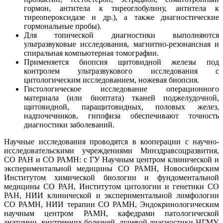
гормон, антитела к тиреоглобулину, антитела к
тиреопероксидазе и др.), а также диагностические
гормональные пробы).
Для топической диагностики выполняются
ультразвуковые исследования, магнитно-резонансная и
спиральная компьютерная томографии.
Применяется биопсия щитовидной железы под
контролем ультразвукового исследования с
цитологическим исследованием, ножевая биопсия.
Гистологическое исследование операционного
материала (или биоптата) тканей поджелудочной,
щитовидной, паращитовидных, половых желез,
надпочечников, гипофиза обеспечивают точность
диагностики заболеваний.
Научные исследования проводятся в кооперации с научно-
исследовательскими учреждениями Минздравсоцразвития,
СО РАН и СО РАМН: с ГУ Научным центром клинической и
экспериментальной медицины СО РАМН, Новосибирским
Институтом химической биологии и фундоментальной
медицины СО РАН, Институтом цитологии и генетики СО
РАН, НИИ клинической и экспериментальной лимфологии
СО РАМН, НИИ терапии СО РАМН, Эндокринологическим
научным центром РАМН, кафедрами патологической
анатомии, внутренних болезней, лучевой диагностики НГМУ,