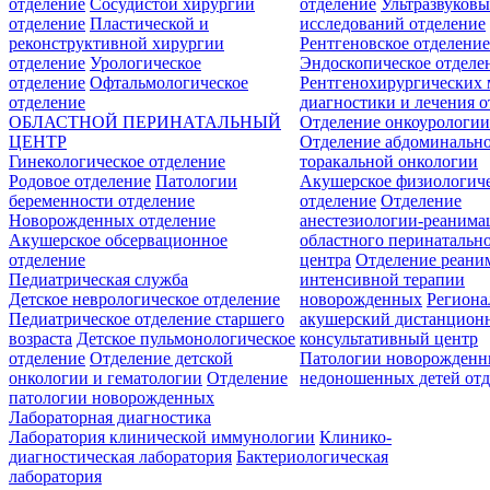
отделение
Сосудистой хирургии
отделение
Ультразвуков
отделение
Пластической и
исследований отделение
реконструктивной хирургии
Рентгеновское отделени
отделение
Урологическое
Эндоскопическое отделе
отделение
Офтальмологическое
Рентгенохирургических 
отделение
диагностики и лечения о
ОБЛАСТНОЙ ПЕРИНАТАЛЬНЫЙ
Отделение онкоурологи
ЦЕНТР
Отделение абдоминальн
Гинекологическое отделение
торакальной онкологии
Родовое отделение
Патологии
Акушерское физиологич
беременности отделение
отделение
Отделение
Новорожденных отделение
анестезиологии-реанима
Акушерское обсервационное
областного перинатальн
отделение
центра
Отделение реани
Педиатрическая служба
интенсивной терапии
Детское неврологическое отделение
новорожденных
Регион
Педиатрическое отделение старшего
акушерский дистанцион
возраста
Детское пульмонологическое
консультативный центр
отделение
Отделение детской
Патологии новорожденн
онкологии и гематологии
Отделение
недоношенных детей отд
патологии новорожденных
Лабораторная диагностика
Лаборатория клинической иммунологии
Клинико-
диагностическая лаборатория
Бактериологическая
лаборатория