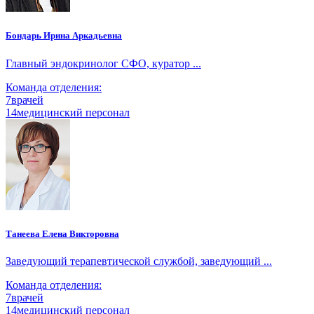
Бондарь Ирина Аркадьевна
Главный эндокринолог СФО, куратор ...
Команда отделения:
7
врачей
14
медицинский персонал
Танеева Елена Викторовна
Заведующий терапевтической службой, заведующий ...
Команда отделения:
7
врачей
14
медицинский персонал