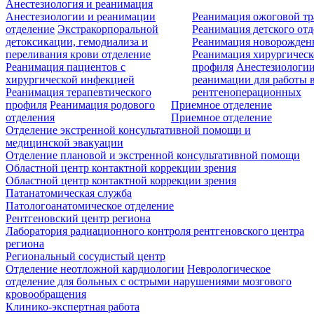
Анестезиология и реанимация
Анестезиологии и реанимации
Реанимация ожоговой т
отделение
Экстракорпоральной
Реанимация детского от
детоксикации, гемодиализа и
Реанимация новорожде
переливания крови отделение
Реанимация хирургическ
Реанимация пациентов с
профиля
Анестезиологии
хирургической инфекцией
реанимации для работы 
Реанимация терапевтического
рентгеноперационных
профиля
Реанимация родового
Приемное отделение
отделения
Приемное отделение
Отделение экстренной консультативной помощи и
медицинской эвакуации
Отделение плановой и экстренной консультативной помощи
Областной центр контактной коррекции зрения
Областной центр контактной коррекции зрения
Патанатомическая служба
Патологоанатомическое отделение
Рентгеновский центр региона
Лаборатория радиационного контроля рентгеновского центра
региона
Региональный сосудистый центр
Отделение неотложной кардиологии
Неврологическое
отделение для больных с острыми нарушениями мозгового
кровообращения
Клинико-экспертная работа