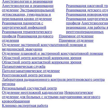
Анестезиология и реанимация
Анестезиологии и реанимации
Реанимация ожоговой т
отделение
Экстракорпоральной
Реанимация детского от
детоксикации, гемодиализа и
Реанимация новорожде
переливания крови отделение
Реанимация хирургическ
Реанимация пациентов с
профиля
Анестезиологии
хирургической инфекцией
реанимации для работы 
Реанимация терапевтического
рентгеноперационных
профиля
Реанимация родового
Приемное отделение
отделения
Приемное отделение
Отделение экстренной консультативной помощи и
медицинской эвакуации
Отделение плановой и экстренной консультативной помощи
Областной центр контактной коррекции зрения
Областной центр контактной коррекции зрения
Патанатомическая служба
Патологоанатомическое отделение
Рентгеновский центр региона
Лаборатория радиационного контроля рентгеновского центра
региона
Региональный сосудистый центр
Отделение неотложной кардиологии
Неврологическое
отделение для больных с острыми нарушениями мозгового
кровообращения
Клинико-экспертная работа