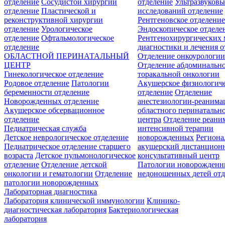
отделение
Сосудистой хирургии
отделение
Ультразвуков
отделение
Пластической и
исследований отделение
реконструктивной хирургии
Рентгеновское отделени
отделение
Урологическое
Эндоскопическое отделе
отделение
Офтальмологическое
Рентгенохирургических 
отделение
диагностики и лечения о
ОБЛАСТНОЙ ПЕРИНАТАЛЬНЫЙ
Отделение онкоурологи
ЦЕНТР
Отделение абдоминальн
Гинекологическое отделение
торакальной онкологии
Родовое отделение
Патологии
Акушерское физиологич
беременности отделение
отделение
Отделение
Новорожденных отделение
анестезиологии-реанима
Акушерское обсервационное
областного перинатальн
отделение
центра
Отделение реани
Педиатрическая служба
интенсивной терапии
Детское неврологическое отделение
новорожденных
Регион
Педиатрическое отделение старшего
акушерский дистанцион
возраста
Детское пульмонологическое
консультативный центр
отделение
Отделение детской
Патологии новорожденн
онкологии и гематологии
Отделение
недоношенных детей отд
патологии новорожденных
Лабораторная диагностика
Лаборатория клинической иммунологии
Клинико-
диагностическая лаборатория
Бактериологическая
лаборатория