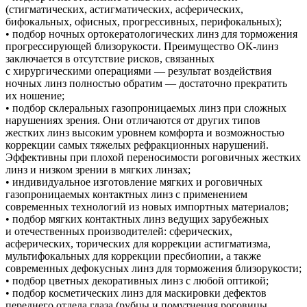
(стигматических, астигматических, асферических,
бифокальных, офисных, прогрессивных, перифокальных);
• подбор ночных ортокератологических линз для торможения
прогрессирующей близорукости. Преимущество ОК-линз
заключается в отсутствие рисков, связанных
с хирургическими операциями — результат воздействия
ночных линз полностью обратим — достаточно прекратить
их ношение;
• подбор склеральных газопроницаемых линз при сложных
нарушениях зрения. Они отличаются от других типов
жестких линз высоким уровнем комфорта и возможностью
коррекции самых тяжелых рефракционных нарушений.
Эффективны при плохой переносимости роговичных жестких
линз и низком зрении в мягких линзах;
• индивидуальное изготовление мягких и роговичных
газопроницаемых контактных линз с применением
современных технологий из новых импортных материалов;
• подбор мягких контактных линз ведущих зарубежных
и отечественных производителей: сферических,
асферических, торических для коррекции астигматизма,
мультифокальных для коррекции пресбиопии, а также
современных дефокусных линз для торможения близорукости;
• подбор цветных декоративных линз с любой оптикой;
• подбор косметических линз для маскировки дефектов
переднего отдела глаза (рубцы и помутнения роговицы,