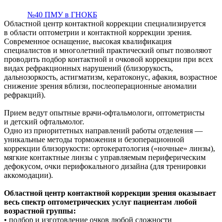
№40 ПМУ в ГНОКБ
Областной центр контактной коррекции специализируется
в области оптометрии и контактной коррекции зрения.
Современное оснащение, высокая квалификация
специалистов и многолетний практический опыт позволяют
проводить подбор контактной и очковой коррекции при всех
видах рефракционных нарушений (близорукость,
дальнозоркость, астигматизм, кератоконус, афакия, возрастное
снижение зрения вблизи, послеоперационные аномалии
рефракций).
Прием ведут опытные врачи-офтальмологи, оптометристы
и детский офтальмолог.
Одно из приоритетных направлений работы отделения —
уникальные методы торможения и безоперационной
коррекции близорукости: ортокератология («ночные» линзы),
мягкие контактные линзы с управляемым периферическим
дефокусом, очки перифокального дизайна (для тренировки
аккомодации).
Областной центр контактной коррекции зрения оказывает
весь спектр оптометрических услуг пациентам любой
возрастной группы:
• подбор и изготовление очков любой сложности