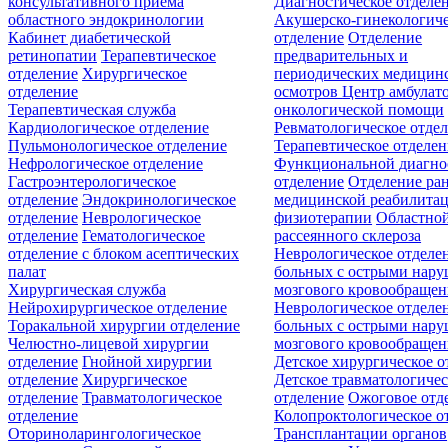
консультативного приёма
Диагностическое отделе
областного эндокринологии
Акушерско-гинекологиче
Кабинет диабетической
отделение
Отделение
ретинопатии
Терапевтическое
предварительных и
отделение
Хирургическое
периодических медицин
отделение
осмотров
Центр амбулат
Терапевтическая служба
онкологической помощи
Кардиологическое отделение
Ревматологическое отде
Пульмонологическое отделение
Терапевтическое отделе
Нефрологическое отделение
Функциональной диагно
Гастроэнтерологическое
отделение
Отделение ра
отделение
Эндокринологическое
медицинской реабилита
отделение
Неврологическое
физиотерапии
Областной
отделение
Гематологическое
рассеянного склероза
отделение c блоком асептических
Неврологическое отделе
палат
больных с острыми нар
Хирургическая служба
мозгового кровообращен
Нейрохирургическое отделение
Неврологическое отделе
Торакальной хирургии отделение
больных с острыми нар
Челюстно-лицевой хирургии
мозгового кровообращен
отделение
Гнойной хирургии
Детское хирургическое о
отделение
Хирургическое
Детское травматологичес
отделение
Травматологическое
отделение
Ожоговое отд
отделение
Колопроктологическое о
Оториноларингологическое
Трансплантации органов