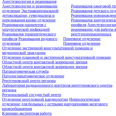
Анестезиология и реанимация
Анестезиологии и реанимации
Реанимация ожоговой т
отделение
Экстракорпоральной
Реанимация детского от
детоксикации, гемодиализа и
Реанимация новорожде
переливания крови отделение
Реанимация хирургическ
Реанимация пациентов с
профиля
Анестезиологии
хирургической инфекцией
реанимации для работы 
Реанимация терапевтического
рентгеноперационных
профиля
Реанимация родового
Приемное отделение
отделения
Приемное отделение
Отделение экстренной консультативной помощи и
медицинской эвакуации
Отделение плановой и экстренной консультативной помощи
Областной центр контактной коррекции зрения
Областной центр контактной коррекции зрения
Патанатомическая служба
Патологоанатомическое отделение
Рентгеновский центр региона
Лаборатория радиационного контроля рентгеновского центра
региона
Региональный сосудистый центр
Отделение неотложной кардиологии
Неврологическое
отделение для больных с острыми нарушениями мозгового
кровообращения
Клинико-экспертная работа