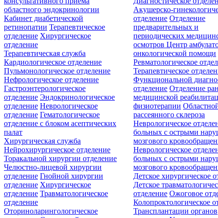
консультативного приёма
Диагностическое отделе
областного эндокринологии
Акушерско-гинекологиче
Кабинет диабетической
отделение
Отделение
ретинопатии
Терапевтическое
предварительных и
отделение
Хирургическое
периодических медицин
отделение
осмотров
Центр амбулат
Терапевтическая служба
онкологической помощи
Кардиологическое отделение
Ревматологическое отде
Пульмонологическое отделение
Терапевтическое отделе
Нефрологическое отделение
Функциональной диагно
Гастроэнтерологическое
отделение
Отделение ра
отделение
Эндокринологическое
медицинской реабилита
отделение
Неврологическое
физиотерапии
Областной
отделение
Гематологическое
рассеянного склероза
отделение c блоком асептических
Неврологическое отделе
палат
больных с острыми нар
Хирургическая служба
мозгового кровообращен
Нейрохирургическое отделение
Неврологическое отделе
Торакальной хирургии отделение
больных с острыми нар
Челюстно-лицевой хирургии
мозгового кровообращен
отделение
Гнойной хирургии
Детское хирургическое о
отделение
Хирургическое
Детское травматологичес
отделение
Травматологическое
отделение
Ожоговое отд
отделение
Колопроктологическое о
Оториноларингологическое
Трансплантации органов