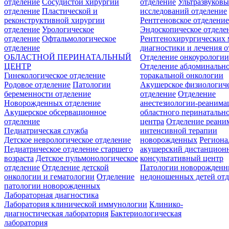
отделение
Сосудистой хирургии
отделение
Ультразвуков
отделение
Пластической и
исследований отделение
реконструктивной хирургии
Рентгеновское отделени
отделение
Урологическое
Эндоскопическое отделе
отделение
Офтальмологическое
Рентгенохирургических 
отделение
диагностики и лечения о
ОБЛАСТНОЙ ПЕРИНАТАЛЬНЫЙ
Отделение онкоурологи
ЦЕНТР
Отделение абдоминальн
Гинекологическое отделение
торакальной онкологии
Родовое отделение
Патологии
Акушерское физиологич
беременности отделение
отделение
Отделение
Новорожденных отделение
анестезиологии-реанима
Акушерское обсервационное
областного перинатальн
отделение
центра
Отделение реани
Педиатрическая служба
интенсивной терапии
Детское неврологическое отделение
новорожденных
Регион
Педиатрическое отделение старшего
акушерский дистанцион
возраста
Детское пульмонологическое
консультативный центр
отделение
Отделение детской
Патологии новорожденн
онкологии и гематологии
Отделение
недоношенных детей отд
патологии новорожденных
Лабораторная диагностика
Лаборатория клинической иммунологии
Клинико-
диагностическая лаборатория
Бактериологическая
лаборатория