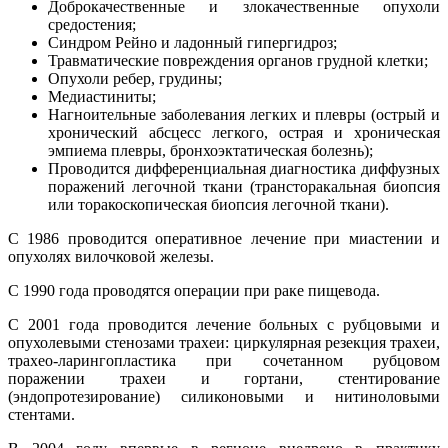
Доброкачественные и злокачественные опухоли
средостения;
Синдром Рейно и ладонный гипергидроз;
Травматические повреждения органов грудной клетки;
Опухоли ребер, грудины;
Медиастиниты;
Нагноительные заболевания легких и плевры (острый и
хронический абсцесс легкого, острая и хроническая
эмпиема плевры, бронхоэктатическая болезнь);
Проводится дифференциальная диагностика диффузных
поражений легочной ткани (трансторакальная биопсия
или торакоскопическая биопсия легочной ткани).
С 1986 проводится оперативное лечение при миастении и
опухолях вилочковой железы.
С 1990 года проводятся операции при раке пищевода.
С 2001 года проводится лечение больных с рубцовыми и
опухолевыми стенозами трахеи: циркулярная резекция трахеи,
трахео-ларингопластика при сочетанном рубцовом
поражении трахеи и гортани, стентирование
(эндопротезирование) силиконовыми и нитиноловыми
стентами.