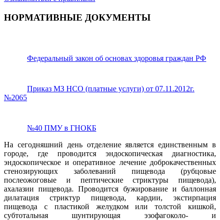
НОРМАТИВНЫЕ ДОКУМЕНТЫ
Федеральный закон об основах здоровья граждан РФ
Приказ МЗ НСО (платные услуги) от 07.11.2012г.
№2065
№40 ПМУ в ГНОКБ
На сегодняшний день отделение является единственным в
городе, где проводится эндоскопическая диагностика,
эндоскопическое и оперативное лечение доброкачественных
стенозирующих заболеваний пищевода (рубцовые
послеожоговые и пептические стриктуры пищевода),
ахалазии пищевода. Проводится бужирование и баллонная
дилатация стриктур пищевода, кардии, экстирпация
пищевода с пластикой желудком или толстой кишкой,
субтотальная шунтирующая эзофагоколо- и