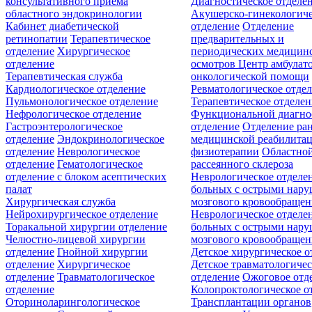
консультативного приёма
Диагностическое отделе
областного эндокринологии
Акушерско-гинекологиче
Кабинет диабетической
отделение
Отделение
ретинопатии
Терапевтическое
предварительных и
отделение
Хирургическое
периодических медицин
отделение
осмотров
Центр амбулат
Терапевтическая служба
онкологической помощи
Кардиологическое отделение
Ревматологическое отде
Пульмонологическое отделение
Терапевтическое отделе
Нефрологическое отделение
Функциональной диагно
Гастроэнтерологическое
отделение
Отделение ра
отделение
Эндокринологическое
медицинской реабилита
отделение
Неврологическое
физиотерапии
Областной
отделение
Гематологическое
рассеянного склероза
отделение c блоком асептических
Неврологическое отделе
палат
больных с острыми нар
Хирургическая служба
мозгового кровообращен
Нейрохирургическое отделение
Неврологическое отделе
Торакальной хирургии отделение
больных с острыми нар
Челюстно-лицевой хирургии
мозгового кровообращен
отделение
Гнойной хирургии
Детское хирургическое о
отделение
Хирургическое
Детское травматологичес
отделение
Травматологическое
отделение
Ожоговое отд
отделение
Колопроктологическое о
Оториноларингологическое
Трансплантации органов