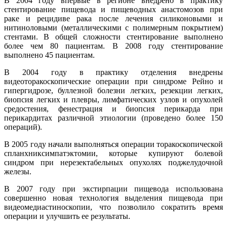
В 2004 году впервые в регионе внедрено в практику
стентирование пищевода и пищеводных анастомозов при
раке и рецидиве рака после лечения силиконовыми и
нитиноловыми (металлическими с полимерным покрытием)
стентами. В общей сложности стентирование выполнено
более чем 80 пациентам. В 2008 году стентирование
выполнено 45 пациентам.
В 2004 году в практику отделения внедрены
видеоторакоскопические операции при синдроме Рейно и
гипергидрозе, буллезной болезни легких, резекции легких,
биопсия легких и плевры, лимфатических узлов и опухолей
средостения, фенестрация и биопсия перикарда при
перикардитах различной этиологии (проведено более 150
операций).
В 2005 году начали выполняться операции торакоскопической
спланхниксимпатэктомии, которые купируют болевой
синдром при нерезектабельных опухолях поджелудочной
железы.
В 2007 году при экстирпации пищевода использована
совершенно новая технология выделения пищевода при
видеомедиастиноскопии, что позволило сократить время
операции и улучшить ее результаты.