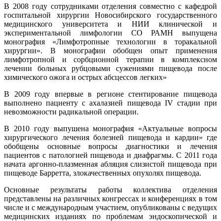
В 2008 году сотрудниками отделения совместно с кафедрой
госпитальной хирургии Новосибирского государственного
медицинского университета и НИИ клинической и
экспериментальной лимфологии СО РАМН выпущена
монография «Лимфотропные технологии в торакальной
хирургии». В монографии обобщен опыт применения
лимфотропной и сорбционной терапии в комплексном
лечении больных рубцовыми сужениями пищевода после
химического ожога и острых абсцессов легких»
В 2009 году впервые в регионе стентирование пищевода
выполнено пациенту с ахалазией пищевода IV стадии при
невозможности радикальной операции.
В 2010 году выпушена монография «Актуальные вопросы
хирургического лечения болезней пищевода и кардии» где
обобщены основные вопросы диагностики и лечения
пациентов с патологией пищевода и диафрагмы. С 2011 года
начата аргонно-плазменная абляция слизистой пищевода при
пищеводе Барретта, злокачественных опухолях пищевода.
Основные результаты работы коллектива отделения
представлены на различных конгрессах и конференциях в том
числе и с международным участием, опубликованы с ведущих
медицинских изданиях по проблемам эндоскопической и