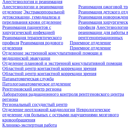
Анестезиология и реанимация
Анестезиологии и реанимации
Реанимация ожоговой т
отделение
Экстракорпоральной
Реанимация детского от
детоксикации, гемодиализа и
Реанимация новорожде
переливания крови отделение
Реанимация хирургическ
Реанимация пациентов с
профиля
Анестезиологии
хирургической инфекцией
реанимации для работы 
Реанимация терапевтического
рентгеноперационных
профиля
Реанимация родового
Приемное отделение
отделения
Приемное отделение
Отделение экстренной консультативной помощи и
медицинской эвакуации
Отделение плановой и экстренной консультативной помощи
Областной центр контактной коррекции зрения
Областной центр контактной коррекции зрения
Патанатомическая служба
Патологоанатомическое отделение
Рентгеновский центр региона
Лаборатория радиационного контроля рентгеновского центра
региона
Региональный сосудистый центр
Отделение неотложной кардиологии
Неврологическое
отделение для больных с острыми нарушениями мозгового
кровообращения
Клинико-экспертная работа