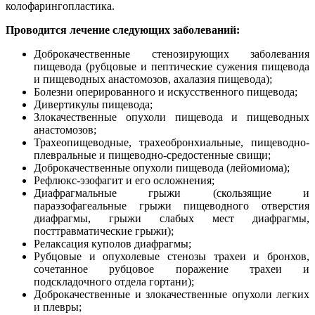
колофарингопластика.
Проводится лечение следующих заболеваний:
Доброкачественные стенозирующих заболевания
пищевода (рубцовые и пептические сужения пищевода
и пищеводных анастомозов, ахалазия пищевода);
Болезни оперированного и искусственного пищевода;
Дивертикулы пищевода;
Злокачественные опухоли пищевода и пищеводных
анастомозов;
Трахеопищеводные, трахеобронхиальные, пищеводно-
плевральные и пищеводно-средостенные свищи;
Доброкачественные опухоли пищевода (лейомиома);
Рефлюкс-эзофагит и его осложнения;
Диафрагмальные грыжи (скользящие и
параэзофагеальные грыжи пищеводного отверстия
диафрагмы, грыжи слабых мест диафрагмы,
посттравматические грыжи);
Релаксация куполов диафрагмы;
Рубцовые и опухолевые стенозы трахеи и бронхов,
сочетанное рубцовое поражение трахеи и
подскладочного отдела гортани);
Доброкачественные и злокачественные опухоли легких
и плевры;