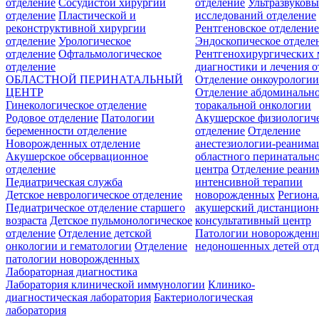
отделение
Сосудистой хирургии
отделение
Ультразвуков
отделение
Пластической и
исследований отделение
реконструктивной хирургии
Рентгеновское отделени
отделение
Урологическое
Эндоскопическое отделе
отделение
Офтальмологическое
Рентгенохирургических 
отделение
диагностики и лечения о
ОБЛАСТНОЙ ПЕРИНАТАЛЬНЫЙ
Отделение онкоурологи
ЦЕНТР
Отделение абдоминальн
Гинекологическое отделение
торакальной онкологии
Родовое отделение
Патологии
Акушерское физиологич
беременности отделение
отделение
Отделение
Новорожденных отделение
анестезиологии-реанима
Акушерское обсервационное
областного перинатальн
отделение
центра
Отделение реани
Педиатрическая служба
интенсивной терапии
Детское неврологическое отделение
новорожденных
Регион
Педиатрическое отделение старшего
акушерский дистанцион
возраста
Детское пульмонологическое
консультативный центр
отделение
Отделение детской
Патологии новорожденн
онкологии и гематологии
Отделение
недоношенных детей отд
патологии новорожденных
Лабораторная диагностика
Лаборатория клинической иммунологии
Клинико-
диагностическая лаборатория
Бактериологическая
лаборатория