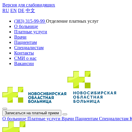
Версия для слабовидящих
RU
EN
DE
中文
(383) 315-99-99
Отделение платных услуг
О больнице
Платные услуги
Врачи
Пациентам
Специалистам
Контакты
СМИ о нас
Вакансии
Записаться на платный прием
О больнице
Платные услуги
Врачи
Пациентам
Специалистам