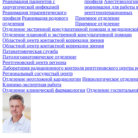
Реанимация пациентов с
профиля
Анестезиологии
хирургической инфекцией
реанимации для работы 
Реанимация терапевтического
рентгеноперационных
профиля
Реанимация родового
Приемное отделение
отделения
Приемное отделение
Отделение экстренной консультативной помощи и медицинско
Отделение плановой и экстренной консультативной помощи
Областной центр контактной коррекции зрения
Областной центр контактной коррекции зрения
Патанатомическая служба
Патологоанатомическое отделение
Рентгеновский центр региона
Лаборатория радиационного контроля рентгеновского центра р
Региональный сосудистый центр
Отделение неотложной кардиологии
Неврологическое отделен
Клинико-экспертная работа
Отделение клинической фармакологии
Отделение госпитально