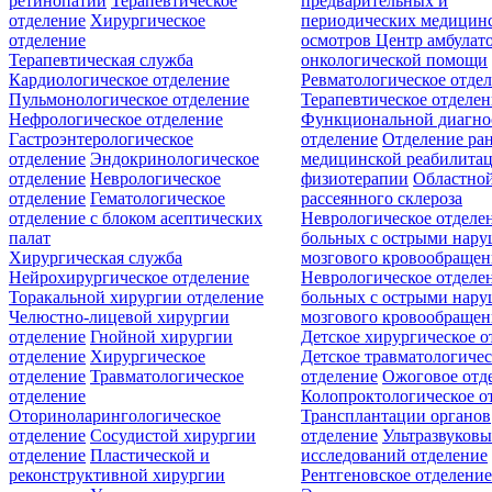
ретинопатии
Терапевтическое
предварительных и
отделение
Хирургическое
периодических медицин
отделение
осмотров
Центр амбулат
Терапевтическая служба
онкологической помощи
Кардиологическое отделение
Ревматологическое отде
Пульмонологическое отделение
Терапевтическое отделе
Нефрологическое отделение
Функциональной диагно
Гастроэнтерологическое
отделение
Отделение ра
отделение
Эндокринологическое
медицинской реабилита
отделение
Неврологическое
физиотерапии
Областной
отделение
Гематологическое
рассеянного склероза
отделение c блоком асептических
Неврологическое отделе
палат
больных с острыми нар
Хирургическая служба
мозгового кровообращен
Нейрохирургическое отделение
Неврологическое отделе
Торакальной хирургии отделение
больных с острыми нар
Челюстно-лицевой хирургии
мозгового кровообращен
отделение
Гнойной хирургии
Детское хирургическое о
отделение
Хирургическое
Детское травматологичес
отделение
Травматологическое
отделение
Ожоговое отд
отделение
Колопроктологическое о
Оториноларингологическое
Трансплантации органов
отделение
Сосудистой хирургии
отделение
Ультразвуков
отделение
Пластической и
исследований отделение
реконструктивной хирургии
Рентгеновское отделени