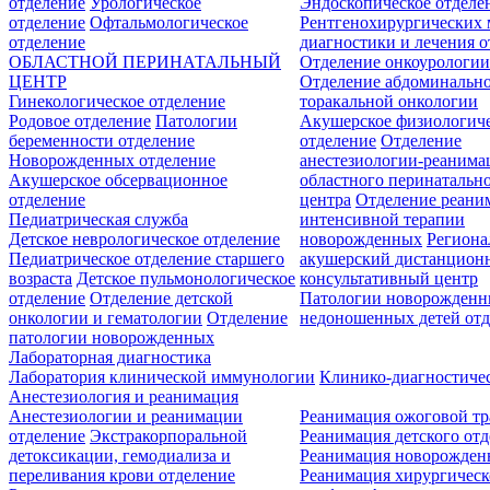
отделение
Урологическое
Эндоскопическое отделе
отделение
Офтальмологическое
Рентгенохирургических 
отделение
диагностики и лечения о
ОБЛАСТНОЙ ПЕРИНАТАЛЬНЫЙ
Отделение онкоурологи
ЦЕНТР
Отделение абдоминальн
Гинекологическое отделение
торакальной онкологии
Родовое отделение
Патологии
Акушерское физиологич
беременности отделение
отделение
Отделение
Новорожденных отделение
анестезиологии-реанима
Акушерское обсервационное
областного перинатальн
отделение
центра
Отделение реани
Педиатрическая служба
интенсивной терапии
Детское неврологическое отделение
новорожденных
Регион
Педиатрическое отделение старшего
акушерский дистанцион
возраста
Детское пульмонологическое
консультативный центр
отделение
Отделение детской
Патологии новорожденн
онкологии и гематологии
Отделение
недоношенных детей отд
патологии новорожденных
Лабораторная диагностика
Лаборатория клинической иммунологии
Клинико-диагностичес
Анестезиология и реанимация
Анестезиологии и реанимации
Реанимация ожоговой т
отделение
Экстракорпоральной
Реанимация детского от
детоксикации, гемодиализа и
Реанимация новорожде
переливания крови отделение
Реанимация хирургическ