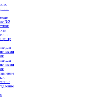
ских
орной
ление
ние №2
стики
нней
ции и
 центр
ние для
ушениями
ия
ние для
ушениями
ия
тделение
кое
еление
тделение
ых
е