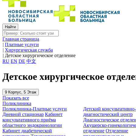
Главная страница
|
Платные услуги
|
Хирургическая служба
|
Детское хирургическое отделение
RU
EN
DE
中文
Детское хирургическое отделе
9 Корпус, 5 Этаж
Показать все
Поликлиника
Поликлиника-Платные услуги
Детский консультативно
Дневной стационар
Кабинет
диагностический центр
консультативного приёма
Диагностическое отделе
областного эндокринологии
Акушерско-гинекологиче
Кабинет диабетической
отделение
Отделение