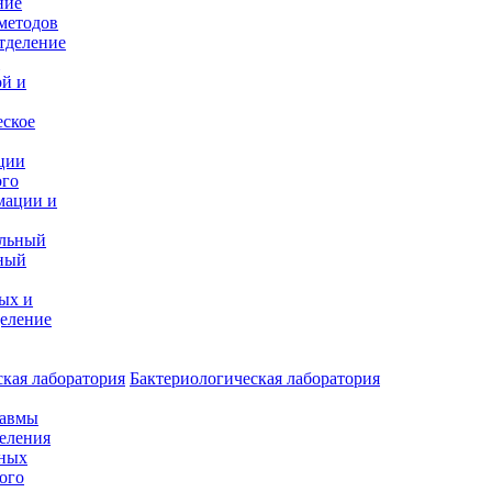
ние
методов
тделение
и
ой и
еское
ции
ого
мации и
альный
ный
ых и
еление
кая лаборатория
Бактериологическая лаборатория
равмы
деления
нных
ого