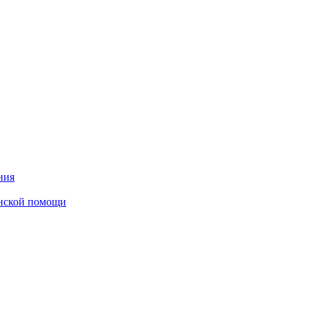
ния
инской помощи