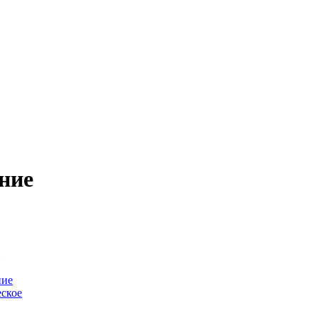
ние
-
ние
ское