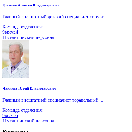
Грамзин Алексей Владимирович
Главный внештатный детский специалист хирург ...
Команда отделения:
9
врачей
11
медицинский персонал
Чикинев Юрий Владимирович
Главный внештатный специалист торакальный ...
Команда отделения:
9
врачей
11
медицинский персонал
Контакты