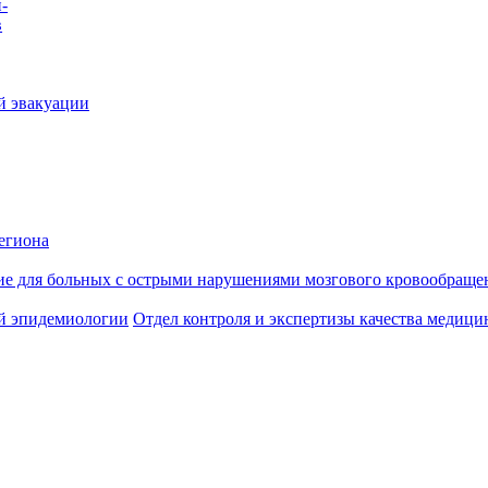
-
в
й эвакуации
егиона
ие для больных с острыми нарушениями мозгового кровообраще
й эпидемиологии
Отдел контроля и экспертизы качества медиц