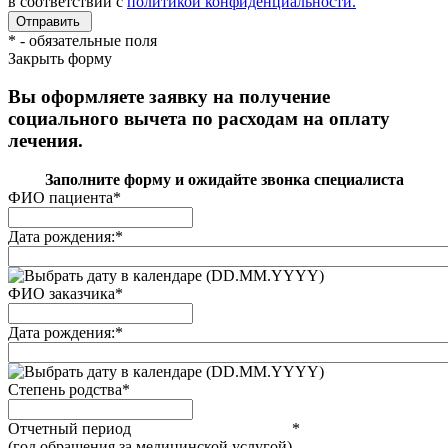
в соответствии с
политикой конфиденциальности.
*
- обязательные поля
Закрыть форму
Вы оформляете заявку на получение
социального вычета по расходам на оплату
лечения.
Заполните форму и ожидайте звонка специалиста
ФИО пациента
*
Дата рождения:
*
(DD.MM.YYYY)
ФИО заказчика
*
Дата рождения:
*
(DD.MM.YYYY)
Степень родства
*
Отчетный период
*
(год обращения за медицинской услугой)