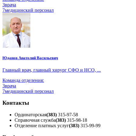
3
врача
7
медицинский персонал
Юданов Анатолий Васильевич
Главный врач, главный хирург СФО и НСО, ...
Команда отделения:
3
врача
7
медицинский персонал
Контакты
Ординаторская
(383)
315-97-58
Справочная служба
(383)
315-98-18
Отделение платных услуг
(383)
315-99-99