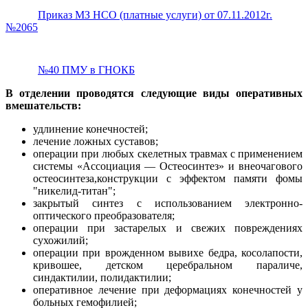
Приказ МЗ НСО (платные услуги) от 07.11.2012г.
№2065
№40 ПМУ в ГНОКБ
В отделении проводятся следующие виды оперативных
вмешательств:
удлинение конечностей;
лечение ложных суставов;
операции при любых скелетных травмах с применением
системы «Ассоциация — Остеосинтез» и внеочагового
остеосинтеза,конструкции с эффектом памяти фомы
"никелид-титан";
закрытый синтез с использованием электронно-
оптического преобразователя;
операции при застарелых и свежих повреждениях
сухожилий;
операции при врожденном вывихе бедра, косолапости,
кривошее, детском церебральном параличе,
синдактилии, полидактилии;
оперативное лечение при деформациях конечностей у
больных гемофилией;