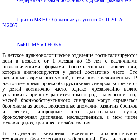
Федеральный закон об основах здоровья граждан РФ
Приказ МЗ НСО (платные услуги) от 07.11.2012г.
№2065
№40 ПМУ в ГНОКБ
В детское пульмонологическое отделение госпитализируются
дети в возрасте от 1 месяца до 15 лет с различными
нозологическими формами бронхолегочных заболеваний,
которые диагносируются у детей достаточно часто. Это
различные формы пневмоний, в том числе осложненных. В
настоящее время бронхообструктивный синдром встречается
у детей достаточно часто, однако, чрезвычайно важно
установить причину развития такого рода нарушений: под
маской бронхообструктивного синдрома могут скрываться
бронхиальная астма, врожденные аномалии развития бронхов
и легких, инородные тела дыхательных путей,
бронхолегочная дисплазия, наследственные, в мом числе
муковисцидоз, хронические заболевания.
В отделении внедрены новейшие диагностические
технологии бронхолегочных заболеваний. Для диагностики