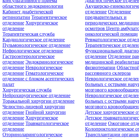
консультативного приёма
Диагностическое отделе
областного эндокринологии
Акушерско-гинекологиче
Кабинет диабетической
отделение
Отделение
ретинопатии
Терапевтическое
предварительных и
отделение
Хирургическое
периодических медицин
отделение
осмотров
Центр амбулат
Терапевтическая служба
онкологической помощи
Кардиологическое отделение
Ревматологическое отде
Пульмонологическое отделение
Терапевтическое отделе
Нефрологическое отделение
Функциональной диагно
Гастроэнтерологическое
отделение
Отделение ра
отделение
Эндокринологическое
медицинской реабилита
отделение
Неврологическое
физиотерапии
Областной
отделение
Гематологическое
рассеянного склероза
отделение c блоком асептических
Неврологическое отделе
палат
больных с острыми нар
Хирургическая служба
мозгового кровообращен
Нейрохирургическое отделение
Неврологическое отделе
Торакальной хирургии отделение
больных с острыми нар
Челюстно-лицевой хирургии
мозгового кровообращен
отделение
Гнойной хирургии
Детское хирургическое о
отделение
Хирургическое
Детское травматологичес
отделение
Травматологическое
отделение
Ожоговое отд
отделение
Колопроктологическое о
Оториноларингологическое
Трансплантации органов