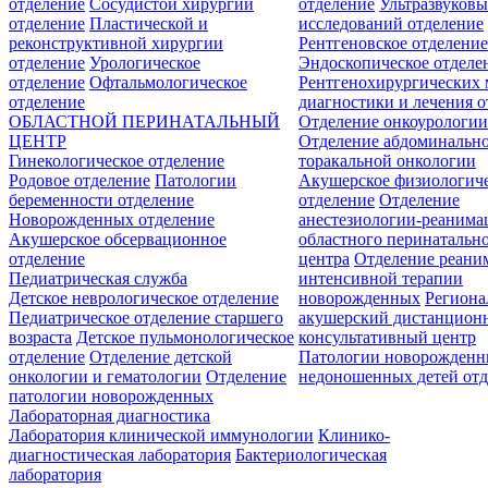
отделение
Сосудистой хирургии
отделение
Ультразвуков
отделение
Пластической и
исследований отделение
реконструктивной хирургии
Рентгеновское отделени
отделение
Урологическое
Эндоскопическое отделе
отделение
Офтальмологическое
Рентгенохирургических 
отделение
диагностики и лечения о
ОБЛАСТНОЙ ПЕРИНАТАЛЬНЫЙ
Отделение онкоурологи
ЦЕНТР
Отделение абдоминальн
Гинекологическое отделение
торакальной онкологии
Родовое отделение
Патологии
Акушерское физиологич
беременности отделение
отделение
Отделение
Новорожденных отделение
анестезиологии-реанима
Акушерское обсервационное
областного перинатальн
отделение
центра
Отделение реани
Педиатрическая служба
интенсивной терапии
Детское неврологическое отделение
новорожденных
Регион
Педиатрическое отделение старшего
акушерский дистанцион
возраста
Детское пульмонологическое
консультативный центр
отделение
Отделение детской
Патологии новорожденн
онкологии и гематологии
Отделение
недоношенных детей отд
патологии новорожденных
Лабораторная диагностика
Лаборатория клинической иммунологии
Клинико-
диагностическая лаборатория
Бактериологическая
лаборатория