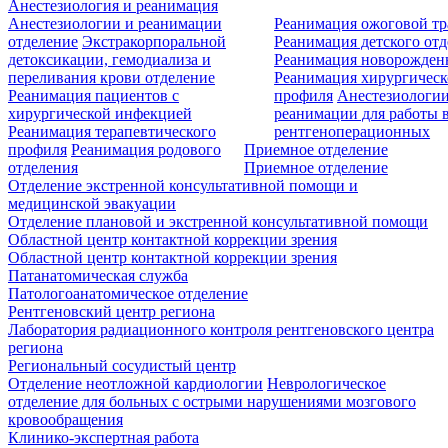
Анестезиология и реанимация
Анестезиологии и реанимации
Реанимация ожоговой т
отделение
Экстракорпоральной
Реанимация детского от
детоксикации, гемодиализа и
Реанимация новорожде
переливания крови отделение
Реанимация хирургическ
Реанимация пациентов с
профиля
Анестезиологии
хирургической инфекцией
реанимации для работы 
Реанимация терапевтического
рентгеноперационных
профиля
Реанимация родового
Приемное отделение
отделения
Приемное отделение
Отделение экстренной консультативной помощи и
медицинской эвакуации
Отделение плановой и экстренной консультативной помощи
Областной центр контактной коррекции зрения
Областной центр контактной коррекции зрения
Патанатомическая служба
Патологоанатомическое отделение
Рентгеновский центр региона
Лаборатория радиационного контроля рентгеновского центра
региона
Региональный сосудистый центр
Отделение неотложной кардиологии
Неврологическое
отделение для больных с острыми нарушениями мозгового
кровообращения
Клинико-экспертная работа