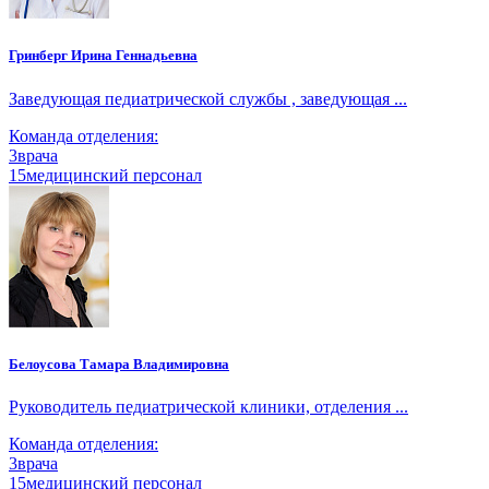
Гринберг Ирина Геннадьевна
Заведующая педиатрической службы , заведующая ...
Команда отделения:
3
врача
15
медицинский персонал
Белоусова Тамара Владимировна
Руководитель педиатрической клиники, отделения ...
Команда отделения:
3
врача
15
медицинский персонал