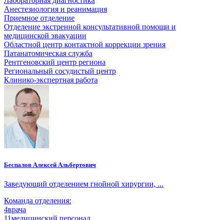
Лабораторная диагностика
Анестезиология и реанимация
Приемное отделение
Отделение экстренной консультативной помощи и
медицинской эвакуации
Областной центр контактной коррекции зрения
Патанатомическая служба
Рентгеновский центр региона
Региональный сосудистый центр
Клинико-экспертная работа
Беспалов Алексей Альбертович
Заведующий отделением гнойной хирургии, ...
Команда отделения:
4
врача
11
медицинский персонал