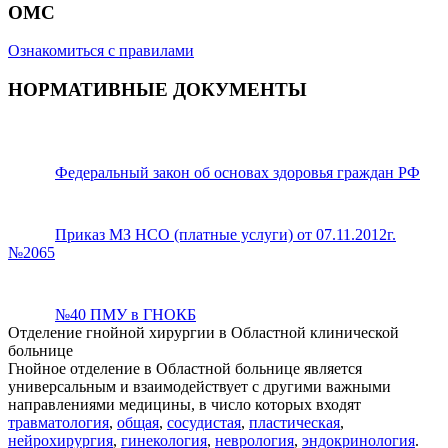
ОМС
Ознакомиться с правилами
НОРМАТИВНЫЕ ДОКУМЕНТЫ
Федеральный закон об основах здоровья граждан РФ
Приказ МЗ НСО (платные услуги) от 07.11.2012г.
№2065
№40 ПМУ в ГНОКБ
Отделение гнойной хирургии в Областной клинической
больнице
Гнойное отделение в Областной больнице является
универсальным и взаимодействует с другими важными
направлениями медицины, в число которых входят
травматология
,
общая
,
сосудистая
,
пластическая
,
нейрохирургия
,
гинекология
,
неврология
,
эндокринология
.