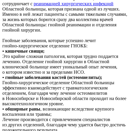
сотрудничает с
реанимацией хирургических инфекций
Областной больницы, которая признана одной из лучших.
Именно в ней лежат пациенты с самыми тяжелыми случаями,
за жизнь которых борются сразу два коллектива врачей
Областной больницы: гнойной реанимации и отделения
гнойной хирургии.
Гнойные заболевания, которые успешно лечит
гнойно-хирургическое отделение ГНОКБ:
• кишечные свищи;
Это крайне сложная патология, которая трудно поддается
лечению. Отделение гнойной хирургии в Областной
клинической больнице имеет уникальный опыт лечения,
о котором известно и за пределами НСО.
• гнойные заболевания костей (остеомиелиты);
Гнойно-хирургическое отделение Областной больницы
эффективно взаимодействует с травматологическим
отделением, благодаря чему лечение остеомиелитов
в Новосибирске и Новосибирской области проходит на более
высокотехнологичном уровне.
• обширные раны
, возникающие вследствие крупного
воспаления или травмы;
Лечение производится с привлечением специалистов
из других отделений, благодаря чему удается быстро достичь
положительного результата.