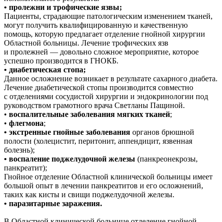
• пролежни и трофические язвы;
Пациенты, страдающие патологическим изменением тканей,
могут получить квалифицированную и качественную
помощь, которую предлагает отделение гнойной хирургии
Областной больницы. Лечение трофических язв
и пролежней — довольно сложное мероприятие, которое
успешно производится в ГНОКБ.
• диабетическая стопа;
Данное осложнение возникает в результате сахарного диабета.
Лечение диабетической стопы производится совместно
с отделениями сосудистой хирургии и эндокринологии под
руководством грамотного врача Светланы Пащиной.
•
воспалительные заболевания мягких тканей
;
•
флегмона
;
• экстренные гнойные заболевания
органов брюшной
полости (холецистит, перитонит, аппендицит, язвенная
болезнь);
• воспаление поджелудочной железы
(панкреонекрозы,
панкреатит);
Гнойное отделение Областной клинической больницы имеет
большой опыт в лечении панкреатитов и его осложнений,
таких как кисты и свищи поджелудочной железы.
• паразитарные заражения.
В Областной клинической больнице отделение гнойной