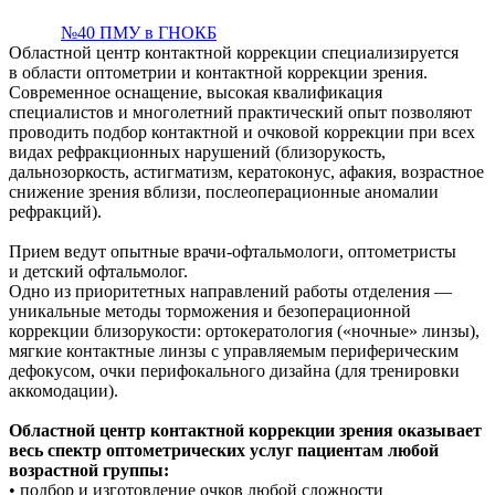
№40 ПМУ в ГНОКБ
Областной центр контактной коррекции специализируется
в области оптометрии и контактной коррекции зрения.
Современное оснащение, высокая квалификация
специалистов и многолетний практический опыт позволяют
проводить подбор контактной и очковой коррекции при всех
видах рефракционных нарушений (близорукость,
дальнозоркость, астигматизм, кератоконус, афакия, возрастное
снижение зрения вблизи, послеоперационные аномалии
рефракций).
Прием ведут опытные врачи-офтальмологи, оптометристы
и детский офтальмолог.
Одно из приоритетных направлений работы отделения —
уникальные методы торможения и безоперационной
коррекции близорукости: ортокератология («ночные» линзы),
мягкие контактные линзы с управляемым периферическим
дефокусом, очки перифокального дизайна (для тренировки
аккомодации).
Областной центр контактной коррекции зрения оказывает
весь спектр оптометрических услуг пациентам любой
возрастной группы:
• подбор и изготовление очков любой сложности