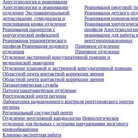
Анестезиология и реанимация
Анестезиологии и реанимации
Реанимация ожоговой т
отделение
Экстракорпоральной
Реанимация детского от
детоксикации, гемодиализа и
Реанимация новорожде
переливания крови отделение
Реанимация хирургическ
Реанимация пациентов с
профиля
Анестезиологии
хирургической инфекцией
реанимации для работы 
Реанимация терапевтического
рентгеноперационных
профиля
Реанимация родового
Приемное отделение
отделения
Приемное отделение
Отделение экстренной консультативной помощи и
медицинской эвакуации
Отделение плановой и экстренной консультативной помощи
Областной центр контактной коррекции зрения
Областной центр контактной коррекции зрения
Патанатомическая служба
Патологоанатомическое отделение
Рентгеновский центр региона
Лаборатория радиационного контроля рентгеновского центра
региона
Региональный сосудистый центр
Отделение неотложной кардиологии
Неврологическое
отделение для больных с острыми нарушениями мозгового
кровообращения
Клинико-экспертная работа