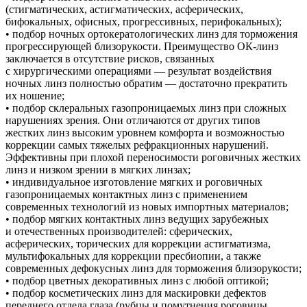
(стигматических, астигматических, асферических,
бифокальных, офисных, прогрессивных, перифокальных);
• подбор ночных ортокератологических линз для торможения
прогрессирующей близорукости. Преимущество ОК-линз
заключается в отсутствие рисков, связанных
с хирургическими операциями — результат воздействия
ночных линз полностью обратим — достаточно прекратить
их ношение;
• подбор склеральных газопроницаемых линз при сложных
нарушениях зрения. Они отличаются от других типов
жестких линз высоким уровнем комфорта и возможностью
коррекции самых тяжелых рефракционных нарушений.
Эффективны при плохой переносимости роговичных жестких
линз и низком зрении в мягких линзах;
• индивидуальное изготовление мягких и роговичных
газопроницаемых контактных линз с применением
современных технологий из новых импортных материалов;
• подбор мягких контактных линз ведущих зарубежных
и отечественных производителей: сферических,
асферических, торических для коррекции астигматизма,
мультифокальных для коррекции пресбиопии, а также
современных дефокусных линз для торможения близорукости;
• подбор цветных декоративных линз с любой оптикой;
• подбор косметических линз для маскировки дефектов
переднего отдела глаза (рубцы и помутнения роговицы,