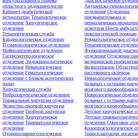
консультативного приёма
Диагностическое отделе
областного эндокринологии
Акушерско-гинекологиче
Кабинет диабетической
отделение
Отделение
ретинопатии
Терапевтическое
предварительных и
отделение
Хирургическое
периодических медицин
отделение
осмотров
Центр амбулат
Терапевтическая служба
онкологической помощи
Кардиологическое отделение
Ревматологическое отде
Пульмонологическое отделение
Терапевтическое отделе
Нефрологическое отделение
Функциональной диагно
Гастроэнтерологическое
отделение
Отделение ра
отделение
Эндокринологическое
медицинской реабилита
отделение
Неврологическое
физиотерапии
Областной
отделение
Гематологическое
рассеянного склероза
отделение c блоком асептических
Неврологическое отделе
палат
больных с острыми нар
Хирургическая служба
мозгового кровообращен
Нейрохирургическое отделение
Неврологическое отделе
Торакальной хирургии отделение
больных с острыми нар
Челюстно-лицевой хирургии
мозгового кровообращен
отделение
Гнойной хирургии
Детское хирургическое о
отделение
Хирургическое
Детское травматологичес
отделение
Травматологическое
отделение
Ожоговое отд
отделение
Колопроктологическое о
Оториноларингологическое
Трансплантации органов