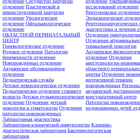
отделение
Сосудистой хирургии
отделение
Ультразвуков
отделение
Пластической и
исследований отделение
реконструктивной хирургии
Рентгеновское отделени
отделение
Урологическое
Эндоскопическое отделе
отделение
Офтальмологическое
Рентгенохирургических 
отделение
диагностики и лечения о
ОБЛАСТНОЙ ПЕРИНАТАЛЬНЫЙ
Отделение онкоурологи
ЦЕНТР
Отделение абдоминальн
Гинекологическое отделение
торакальной онкологии
Родовое отделение
Патологии
Акушерское физиологич
беременности отделение
отделение
Отделение
Новорожденных отделение
анестезиологии-реанима
Акушерское обсервационное
областного перинатальн
отделение
центра
Отделение реани
Педиатрическая служба
интенсивной терапии
Детское неврологическое отделение
новорожденных
Регион
Педиатрическое отделение старшего
акушерский дистанцион
возраста
Детское пульмонологическое
консультативный центр
отделение
Отделение детской
Патологии новорожденн
онкологии и гематологии
Отделение
недоношенных детей отд
патологии новорожденных
Лабораторная диагностика
Лаборатория клинической иммунологии
Клинико-
диагностическая лаборатория
Бактериологическая
лаборатория