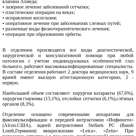
клапана Ахмеда;
• лазерное лечение заболеваний сетчатки;
• пластические операции на веках;
• исправление косоглазия;
• оперативное лечение при заболеваниях слезных путей;
• различные виды физиотерапевтического лечения;
• операции при образованиях орбиты.
В отделении производятся все виды диагностической,
хирургической и консультативной помощи при любой
патологии с учетом индивидуальных особенностей глаз
больного, работают высококвалифицированные специалисты.
В составе отделения работают 2 доктора медицинских наук, 9
врачей имеют высшую аттестационную категорию, 2 -
первую.
Наибольший объем составляют: хирургия катаракты (67,6%),
хирургия глаукомы (15,1%), отслойки сетчатки (6,1%),слёзных
органов (8,3%).
Отделение оснащено современными аппаратами для
факоэмульсификации и передней витрэктомии «Инфинити»
(Alcon.США), задней витрэктомии Stellaris PC (Baush
Lomb,Германия) микроскопами «Leica». «Zeiss» При