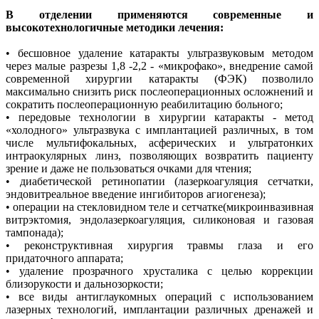
В отделении применяются современные и
высокотехнологичные методики лечения:
• бесшовное удаление катаракты ультразвуковым методом
через малые разрезы 1,8 -2,2 - «микрофако», внедрение самой
современной хирургии катаракты (ФЭК) позволило
максимально снизить риск послеоперационных осложнений и
сократить послеоперационную реабилитацию больного;
• передовые технологии в хирургии катаракты - метод
«холодного» ультразвука с имплантацией различных, в том
числе мультифокальных, асферических и ультратонких
интраокулярных линз, позволяющих возвратить пациенту
зрение и даже не пользоваться очками для чтения;
• диабетической ретинопатии (лазеркоагуляция сетчатки,
эндовитреальное введение ингибиторов агиогенеза);
• операции на стекловидном теле и сетчатке(микроинвазивная
витрэктомия, эндолазеркоагуляция, силиконовая и газовая
тампонада);
• реконструктивная хирургия травмы глаза и его
придаточного аппарата;
• удаление прозрачного хрусталика с целью коррекции
близорукости и дальнозоркости;
• все виды антиглаукомных операций с использованием
лазерных технологий, имплантации различных дренажей и