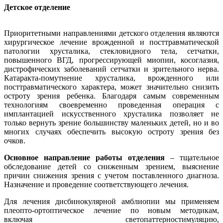
Детское отделение
Приоритетными направлениями детского отделения являются
хирургическое лечение врожденной и посттравматической
патологии хрусталика, стекловидного тела, сетчатки,
повышенного ВГД, прогрессирующей миопии, косоглазия,
дистрофических заболеваний сетчатки и зрительного нерва.
Катаракта-помутнение хрусталика, врожденного или
посттравматического характера, может значительно снизить
остроту зрения ребенка. Благодаря самым современным
технологиям своевременно проведенная операция с
имплантацией искусственного хрусталика позволяет не
только вернуть зрение большинству маленьких детей, но и во
многих случаях обеспечить высокую остроту зрения без
очков.
Основное направление работы отделения
– тщательное
обследование детей со сниженным зрением, выяснение
причин снижения зрения с учетом поставленного диагноза.
Назначение и проведение соответствующего лечения.
Для лечения дисбинокулярной амблиопии мы применяем
плеопто-ортоптическое лечение по новым методикам,
включая светопаттерностимуляцию,