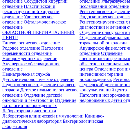
отделение
Сосудистой хирургии
отделение
Ультразвуков
отделение
Пластической и
исследований отделение
реконструктивной хирургии
Рентгеновское отделени
отделение
Урологическое
Эндоскопическое отделе
отделение
Офтальмологическое
Рентгенохирургических 
отделение
диагностики и лечения о
ОБЛАСТНОЙ ПЕРИНАТАЛЬНЫЙ
Отделение онкоурологи
ЦЕНТР
Отделение абдоминальн
Гинекологическое отделение
торакальной онкологии
Родовое отделение
Патологии
Акушерское физиологич
беременности отделение
отделение
Отделение
Новорожденных отделение
анестезиологии-реанима
Акушерское обсервационное
областного перинатальн
отделение
центра
Отделение реани
Педиатрическая служба
интенсивной терапии
Детское неврологическое отделение
новорожденных
Регион
Педиатрическое отделение старшего
акушерский дистанцион
возраста
Детское пульмонологическое
консультативный центр
отделение
Отделение детской
Патологии новорожденн
онкологии и гематологии
Отделение
недоношенных детей отд
патологии новорожденных
Лабораторная диагностика
Лаборатория клинической иммунологии
Клинико-
диагностическая лаборатория
Бактериологическая
лаборатория