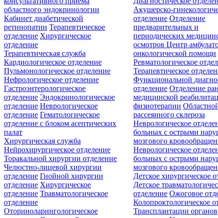
консультативного приёма
Диагностическое отделе
областного эндокринологии
Акушерско-гинекологиче
Кабинет диабетической
отделение
Отделение
ретинопатии
Терапевтическое
предварительных и
отделение
Хирургическое
периодических медицин
отделение
осмотров
Центр амбулат
Терапевтическая служба
онкологической помощи
Кардиологическое отделение
Ревматологическое отде
Пульмонологическое отделение
Терапевтическое отделе
Нефрологическое отделение
Функциональной диагно
Гастроэнтерологическое
отделение
Отделение ра
отделение
Эндокринологическое
медицинской реабилита
отделение
Неврологическое
физиотерапии
Областной
отделение
Гематологическое
рассеянного склероза
отделение c блоком асептических
Неврологическое отделе
палат
больных с острыми нар
Хирургическая служба
мозгового кровообращен
Нейрохирургическое отделение
Неврологическое отделе
Торакальной хирургии отделение
больных с острыми нар
Челюстно-лицевой хирургии
мозгового кровообращен
отделение
Гнойной хирургии
Детское хирургическое о
отделение
Хирургическое
Детское травматологичес
отделение
Травматологическое
отделение
Ожоговое отд
отделение
Колопроктологическое о
Оториноларингологическое
Трансплантации органов