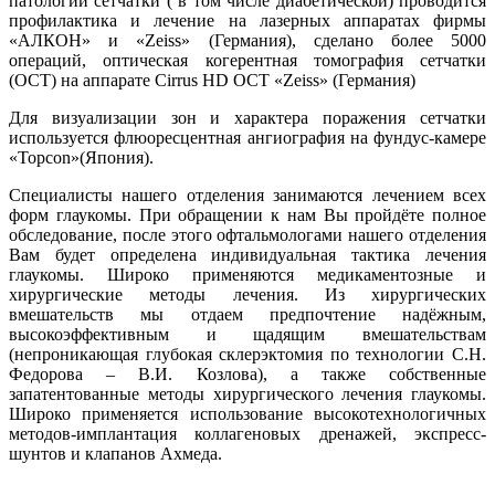
патологии сетчатки ( в том числе диабетической) проводится
профилактика и лечение на лазерных аппаратах фирмы
«АЛКОН» и «Zeiss» (Германия), сделано более 5000
операций, оптическая когерентная томография сетчатки
(ОСТ) на аппарате Cirrus HD OCT «Zeiss» (Германия)
Для визуализации зон и характера поражения сетчатки
используется флюоресцентная ангиография на фундус-камере
«Topcon»(Япония).
Специалисты нашего отделения занимаются лечением всех
форм глаукомы. При обращении к нам Вы пройдёте полное
обследование, после этого офтальмологами нашего отделения
Вам будет определена индивидуальная тактика лечения
глаукомы. Широко применяются медикаментозные и
хирургические методы лечения. Из хирургических
вмешательств мы отдаем предпочтение надёжным,
высокоэффективным и щадящим вмешательствам
(непроникающая глубокая склерэктомия по технологии С.Н.
Федорова – В.И. Козлова), а также собственные
запатентованные методы хирургического лечения глаукомы.
Широко применяется использование высокотехнологичных
методов-имплантация коллагеновых дренажей, экспресс-
шунтов и клапанов Ахмеда.