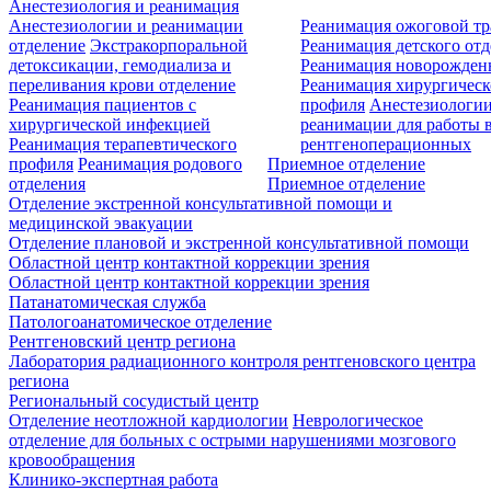
Анестезиология и реанимация
Анестезиологии и реанимации
Реанимация ожоговой т
отделение
Экстракорпоральной
Реанимация детского от
детоксикации, гемодиализа и
Реанимация новорожде
переливания крови отделение
Реанимация хирургическ
Реанимация пациентов с
профиля
Анестезиологии
хирургической инфекцией
реанимации для работы 
Реанимация терапевтического
рентгеноперационных
профиля
Реанимация родового
Приемное отделение
отделения
Приемное отделение
Отделение экстренной консультативной помощи и
медицинской эвакуации
Отделение плановой и экстренной консультативной помощи
Областной центр контактной коррекции зрения
Областной центр контактной коррекции зрения
Патанатомическая служба
Патологоанатомическое отделение
Рентгеновский центр региона
Лаборатория радиационного контроля рентгеновского центра
региона
Региональный сосудистый центр
Отделение неотложной кардиологии
Неврологическое
отделение для больных с острыми нарушениями мозгового
кровообращения
Клинико-экспертная работа