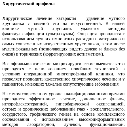
Хирургический профиль:
Хирургическое лечение катаракты - удаление мутного
хрусталика с заменой его на искусственный. В нашей
клинике мутный хрусталик удаляется методом
факоэмульсификации (ультразвуком). Операция проводится с
использованием лучших импортных расходных материалов и
самых современных искусственных хрусталиков, в том числе
мультифокальных (позволяющих видеть далеко и близко без
очков) и торических (коррегирующих астигматизм).
Все офтальмологические микрохирургические вмешательства
проводятся с использованием новейших технологий в
условиях операционной многопрофильной клиники, что
позволяет проводить качественное хирургическое лечение и у
пациентов, имеющих тяжелые сопутствующие заболевания.
На самом современном уровне квалифицированными врачами
проводится эффективное лечение, дополненное физио-,
иглорефлексотерапией, гипербарической оксигенацией,
острых и хронических заболеваний глаз - воспалительного,
сосудистого, трофического генеза на основе комплексного
обследования с использованием высокоинформативных
методов лабораторной, лучевой, функциональной,