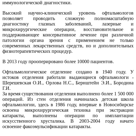
иммунологической диагностики.
Высокий научно-клинический уровень офтальмологов
позволяет проводить сложную полномасштабную
диагностику глазных заболеваний, лазерные и
микрохирургические операции, восстановительное и
поддерживающее консервативное лечение при различной
патологии органа зрения с применением не только
современных лекарственных средств, но и дополнительных
физиотерапевтических процедур.
В 2013 году прооперировано более 10000 пациентов.
Офтальмологическое отделение создано в 1940 году. У
истоков отделения работали выдающиеся офтальмологи -
Шерешевская О.И., Орлова Н.С., Бернштейн Э.И., Бородина
Г.И.
За время существования отделения выполнено более 1 500 000
операций. Из стен отделения начиналась детская школа
офтальмологии, здесь в 1986 году, впервые в Новосибирске
освоена микрохирургическая техника при экстракции
катаракты, выполнены операции по имплантации
искусственного хрусталика. В 2003-2004 году начато
освоение факоэмульсификации катаракты.