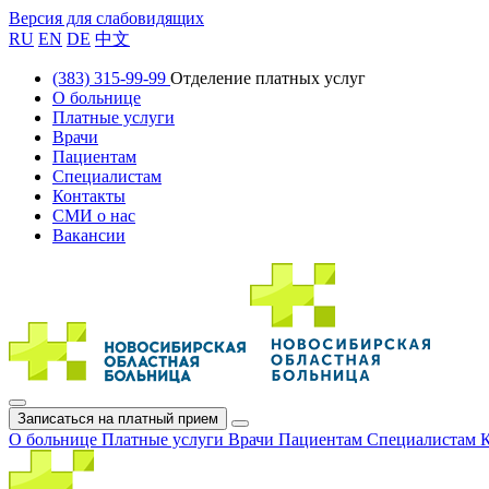
Версия для слабовидящих
RU
EN
DE
中文
(383) 315-99-99
Отделение платных услуг
О больнице
Платные услуги
Врачи
Пациентам
Специалистам
Контакты
СМИ о нас
Вакансии
Записаться на платный прием
О больнице
Платные услуги
Врачи
Пациентам
Специалистам