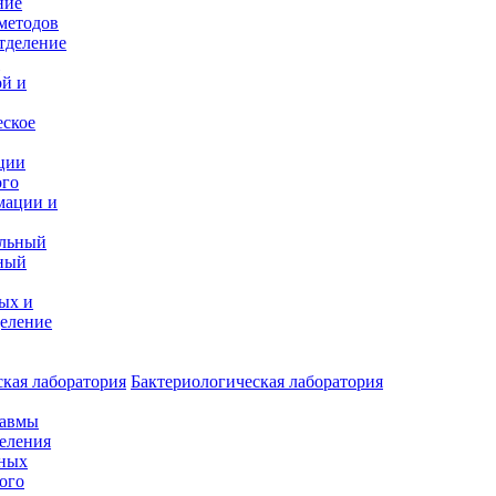
ние
методов
тделение
и
ой и
еское
ции
ого
мации и
альный
ный
ых и
еление
кая лаборатория
Бактериологическая лаборатория
равмы
деления
нных
ого