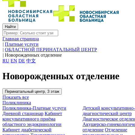
Главная страница
|
Платные услуги
|
ОБЛАСТНОЙ ПЕРИНАТАЛЬНЫЙ ЦЕНТР
|
Новорожденных отделение
RU
EN
DE
中文
Новорожденных отделение
Перинатальный центр, 3 этаж
Показать все
Поликлиника
Поликлиника-Платные услуги
Детский консультативно
Дневной стационар
Кабинет
диагностический центр
консультативного приёма
Диагностическое отделе
областного эндокринологии
Акушерско-гинекологиче
Кабинет диабетической
отделение
Отделение