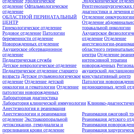
отделение
Урологическое
Эндоскопическое отделе
отделение
Офтальмологическое
Рентгенохирургических 
отделение
диагностики и лечения о
ОБЛАСТНОЙ ПЕРИНАТАЛЬНЫЙ
Отделение онкоурологи
ЦЕНТР
Отделение абдоминальн
Гинекологическое отделение
торакальной онкологии
Родовое отделение
Патологии
Акушерское физиологич
беременности отделение
отделение
Отделение
Новорожденных отделение
анестезиологии-реанима
Акушерское обсервационное
областного перинатальн
отделение
центра
Отделение реани
Педиатрическая служба
интенсивной терапии
Детское неврологическое отделение
новорожденных
Регион
Педиатрическое отделение старшего
акушерский дистанцион
возраста
Детское пульмонологическое
консультативный центр
отделение
Отделение детской
Патологии новорожденн
онкологии и гематологии
Отделение
недоношенных детей отд
патологии новорожденных
Лабораторная диагностика
Лаборатория клинической иммунологии
Клинико-диагностичес
Анестезиология и реанимация
Анестезиологии и реанимации
Реанимация ожоговой т
отделение
Экстракорпоральной
Реанимация детского от
детоксикации, гемодиализа и
Реанимация новорожде
переливания крови отделение
Реанимация хирургическ