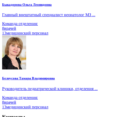
Быкадорова Ольга Леонидовна
Главный внештатный специалист неонатолог МЗ ...
Команда отделения:
8
врачей
13
медицинский персонал
Белоусова Тамара Владимировна
Руководитель педиатрической клиники, отделения ...
Команда отделения:
8
врачей
13
медицинский персонал
Контакты