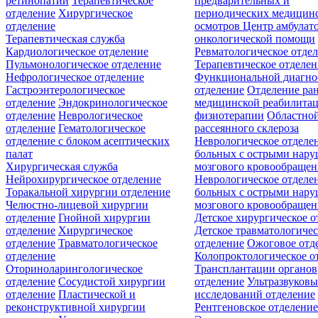
ретинопатии
Терапевтическое
предварительных и
отделение
Хирургическое
периодических медицин
отделение
осмотров
Центр амбулат
Терапевтическая служба
онкологической помощи
Кардиологическое отделение
Ревматологическое отде
Пульмонологическое отделение
Терапевтическое отделе
Нефрологическое отделение
Функциональной диагно
Гастроэнтерологическое
отделение
Отделение ра
отделение
Эндокринологическое
медицинской реабилита
отделение
Неврологическое
физиотерапии
Областной
отделение
Гематологическое
рассеянного склероза
отделение c блоком асептических
Неврологическое отделе
палат
больных с острыми нар
Хирургическая служба
мозгового кровообращен
Нейрохирургическое отделение
Неврологическое отделе
Торакальной хирургии отделение
больных с острыми нар
Челюстно-лицевой хирургии
мозгового кровообращен
отделение
Гнойной хирургии
Детское хирургическое о
отделение
Хирургическое
Детское травматологичес
отделение
Травматологическое
отделение
Ожоговое отд
отделение
Колопроктологическое о
Оториноларингологическое
Трансплантации органов
отделение
Сосудистой хирургии
отделение
Ультразвуков
отделение
Пластической и
исследований отделение
реконструктивной хирургии
Рентгеновское отделени