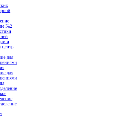
ских
орной
ление
ние №2
стики
нней
ции и
 центр
ние для
ушениями
ия
ние для
ушениями
ия
тделение
кое
еление
тделение
ых
е