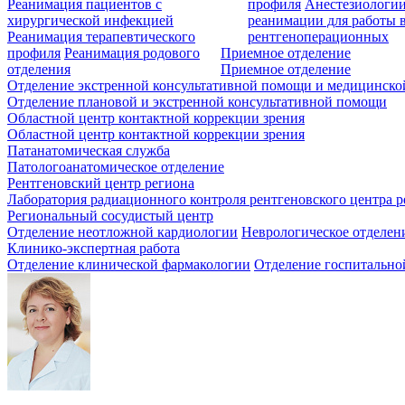
Реанимация пациентов с
профиля
Анестезиологии
хирургической инфекцией
реанимации для работы 
Реанимация терапевтического
рентгеноперационных
профиля
Реанимация родового
Приемное отделение
отделения
Приемное отделение
Отделение экстренной консультативной помощи и медицинско
Отделение плановой и экстренной консультативной помощи
Областной центр контактной коррекции зрения
Областной центр контактной коррекции зрения
Патанатомическая служба
Патологоанатомическое отделение
Рентгеновский центр региона
Лаборатория радиационного контроля рентгеновского центра р
Региональный сосудистый центр
Отделение неотложной кардиологии
Неврологическое отделен
Клинико-экспертная работа
Отделение клинической фармакологии
Отделение госпитально