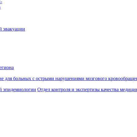
-
в
й эвакуации
егиона
ие для больных с острыми нарушениями мозгового кровообраще
й эпидемиологии
Отдел контроля и экспертизы качества медиц