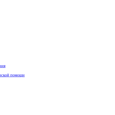
ния
инской помощи