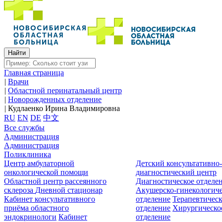
Главная страница
|
Врачи
|
Областной перинатальный центр
|
Новорожденных отделение
|
Кудлаенко Ирина Владимировна
RU
EN
DE
中文
Все службы
Администрация
Администрация
Поликлиника
Центр амбулаторной
Детский консультативно
онкологической помощи
диагностический центр
Областной центр рассеянного
Диагностическое отделе
склероза
Дневной стационар
Акушерско-гинекологиче
Кабинет консультативного
отделение
Терапевтическ
приёма областного
отделение
Хирургическо
эндокринологи
Кабинет
отделение