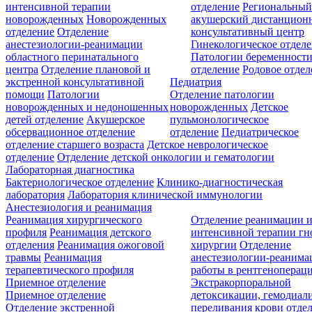
интенсивной терапии
отделение
Региональны
новорожденных
Новорожденных
акушерский дистанцион
отделение
Отделение
консультативный центр
анестезиологии-реанимации
Гинекологическое отдел
областного перинатального
Патологии беременност
центра
Отделение плановой и
отделение
Родовое отдел
экстренной консультативной
Педиатрия
помощи
Патологии
Отделение патологии
новорожденных и недоношенных
новорожденных
Детское
детей отделение
Акушерское
пульмонологическое
обсервационное отделение
отделение
Педиатрическое
отделение старшего возраста
Детское неврологическое
отделение
Отделение детской онкологии и гематологии
Лабораторная диагностика
Бактериологическое отделение
Клинико-диагностическая
лаборатория
Лаборатория клинической иммунологии
Анестезиология и реанимация
Реанимация хирургического
Отделение реанимации 
профиля
Реанимация детского
интенсивной терапии г
отделения
Реанимация ожоговой
хирургии
Отделение
травмы
Реанимация
анестезиологии-реанима
терапевтического профиля
работы в рентгеноперац
Приемное отделение
Экстракорпоральной
Приемное отделение
детоксикации, гемодиали
Отделение экстренной
переливания крови отде