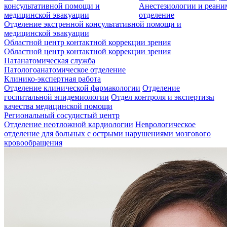
консультативной помощи и
Анестезиологии и реан
медицинской эвакуации
отделение
Отделение экстренной консультативной помощи и
медицинской эвакуации
Областной центр контактной коррекции зрения
Областной центр контактной коррекции зрения
Патанатомическая служба
Патологоанатомическое отделение
Клинико-экспертная работа
Отделение клинической фармакологии
Отделение
госпитальной эпидемиологии
Отдел контроля и экспертизы
качества медицинской помощи
Региональный сосудистый центр
Отделение неотложной кардиологии
Неврологическое
отделение для больных с острыми нарушениями мозгового
кровообращения