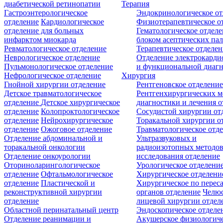
диабетической ретинопатии
Терапия
Гастроэнтерологическое
Эндокринологическое от
отделение
Кардиологическое
Физиотерапевтическое о
отделение для больных
Гематологическое отделе
инфарктом миокарда
блоком асептических пал
Ревматологическое отделение
Терапевтическое отделе
Неврологическое отделение
Отделение электрокарди
Пульмонологическое отделение
и функциональной диаг
Нефрологическое отделение
Хирургия
Гнойной хирургии отделение
Рентгеновское отделени
Детское травматологическое
Рентгенхирургических м
отделение
Детское хирургическое
диагностики и лечения о
отделение
Колопроктологическое
Сосудистой хирургии от
отделение
Нейрохирургическое
Торакальной хирургии о
отделение
Ожоговое отделение
Травматологическое отд
Отделение абдоминальной и
Ультразвуковых и
торакальной онкологии
радиоизотопных методо
Отделение онкоурологии
исследования отделение
Оториноларингологическое
Урологическое отделени
отделение
Офтальмологическое
Хирургическое отделени
отделение
Пластической и
Хирургическое по перес
реконструктивной хирургии
органов отделение
Челюс
отделение
лицевой хирургии отдел
Областной перинатальный центр
Эндоскопическое отделе
Отделение реанимации и
Акушерское физиологич