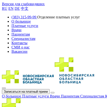
Версия для слабовидящих
RU
EN
DE
中文
(383) 315-99-99
Отделение платных услуг
О больнице
Платные услуги
Врачи
Пациентам
Специалистам
Контакты
СМИ о нас
Вакансии
Записаться на платный прием
О больнице
Платные услуги
Врачи
Пациентам
Специалистам