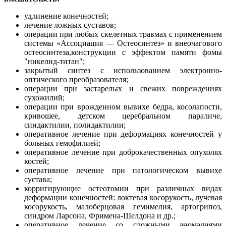
удлинение конечностей;
лечение ложных суставов;
операции при любых скелетных травмах с применением
системы «Ассоциация — Остеосинтез» и внеочагового
остеосинтеза,конструкции с эффектом памяти фомы
"никелид-титан";
закрытый синтез с использованием электронно-
оптического преобразователя;
операции при застарелых и свежих повреждениях
сухожилий;
операции при врожденном вывихе бедра, косолапости,
кривошее, детском церебральном параличе,
синдактилии, полидактилии;
оперативное лечение при деформациях конечностей у
больных гемофилией;
оперативное лечение при доброкачественных опухолях
костей;
оперативное лечение при патологическом вывихе
сустава;
корригирующие остеотомии при различных видах
деформации конечностей: локтевая косорукость, лучевая
косорукость, малоберцовая гемимелия, артогрипоз,
синдром Ларсона, Фримена-Шелдона и др.;
оперативное лечение со сложными аномалиями