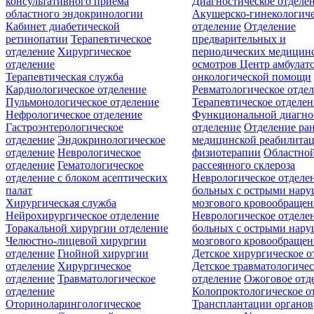
консультативного приёма
Диагностическое отделе
областного эндокринологии
Акушерско-гинекологиче
Кабинет диабетической
отделение
Отделение
ретинопатии
Терапевтическое
предварительных и
отделение
Хирургическое
периодических медицин
отделение
осмотров
Центр амбулат
Терапевтическая служба
онкологической помощи
Кардиологическое отделение
Ревматологическое отде
Пульмонологическое отделение
Терапевтическое отделе
Нефрологическое отделение
Функциональной диагно
Гастроэнтерологическое
отделение
Отделение ра
отделение
Эндокринологическое
медицинской реабилита
отделение
Неврологическое
физиотерапии
Областной
отделение
Гематологическое
рассеянного склероза
отделение c блоком асептических
Неврологическое отделе
палат
больных с острыми нар
Хирургическая служба
мозгового кровообращен
Нейрохирургическое отделение
Неврологическое отделе
Торакальной хирургии отделение
больных с острыми нар
Челюстно-лицевой хирургии
мозгового кровообращен
отделение
Гнойной хирургии
Детское хирургическое о
отделение
Хирургическое
Детское травматологичес
отделение
Травматологическое
отделение
Ожоговое отд
отделение
Колопроктологическое о
Оториноларингологическое
Трансплантации органов