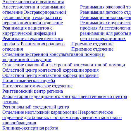
Анестезиология и реанимация
Анестезиологии и реанимации
Реанимация ожоговой т
отделение
Экстракорпоральной
Реанимация детского от
детоксикации, гемодиализа и
Реанимация новорожде
переливания крови отделение
Реанимация хирургическ
Реанимация пациентов с
профиля
Анестезиологии
хирургической инфекцией
реанимации для работы 
Реанимация терапевтического
рентгеноперационных
профиля
Реанимация родового
Приемное отделение
отделения
Приемное отделение
Отделение экстренной консультативной помощи и
медицинской эвакуации
Отделение плановой и экстренной консультативной помощи
Областной центр контактной коррекции зрения
Областной центр контактной коррекции зрения
Патанатомическая служба
Патологоанатомическое отделение
Рентгеновский центр региона
Лаборатория радиационного контроля рентгеновского центра
региона
Региональный сосудистый центр
Отделение неотложной кардиологии
Неврологическое
отделение для больных с острыми нарушениями мозгового
кровообращения
Клинико-экспертная работа