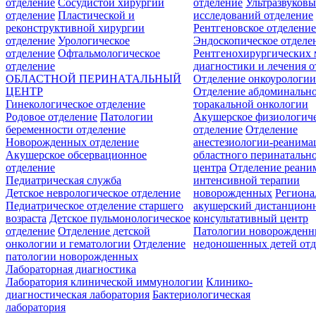
отделение
Сосудистой хирургии
отделение
Ультразвуков
отделение
Пластической и
исследований отделение
реконструктивной хирургии
Рентгеновское отделени
отделение
Урологическое
Эндоскопическое отделе
отделение
Офтальмологическое
Рентгенохирургических 
отделение
диагностики и лечения о
ОБЛАСТНОЙ ПЕРИНАТАЛЬНЫЙ
Отделение онкоурологи
ЦЕНТР
Отделение абдоминальн
Гинекологическое отделение
торакальной онкологии
Родовое отделение
Патологии
Акушерское физиологич
беременности отделение
отделение
Отделение
Новорожденных отделение
анестезиологии-реанима
Акушерское обсервационное
областного перинатальн
отделение
центра
Отделение реани
Педиатрическая служба
интенсивной терапии
Детское неврологическое отделение
новорожденных
Регион
Педиатрическое отделение старшего
акушерский дистанцион
возраста
Детское пульмонологическое
консультативный центр
отделение
Отделение детской
Патологии новорожденн
онкологии и гематологии
Отделение
недоношенных детей отд
патологии новорожденных
Лабораторная диагностика
Лаборатория клинической иммунологии
Клинико-
диагностическая лаборатория
Бактериологическая
лаборатория