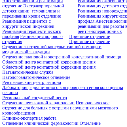
Анестезиологии и реанимации
Реанимация ожоговой т
отделение
Экстракорпоральной
Реанимация детского от
детоксикации, гемодиализа и
Реанимация новорожде
переливания крови отделение
Реанимация хирургическ
Реанимация пациентов с
профиля
Анестезиологии
хирургической инфекцией
реанимации для работы 
Реанимация терапевтического
рентгеноперационных
профиля
Реанимация родового
Приемное отделение
отделения
Приемное отделение
Отделение экстренной консультативной помощи и
медицинской эвакуации
Отделение плановой и экстренной консультативной помощи
Областной центр контактной коррекции зрения
Областной центр контактной коррекции зрения
Патанатомическая служба
Патологоанатомическое отделение
Рентгеновский центр региона
Лаборатория радиационного контроля рентгеновского центра
региона
Региональный сосудистый центр
Отделение неотложной кардиологии
Неврологическое
отделение для больных с острыми нарушениями мозгового
кровообращения
Клинико-экспертная работа
Отделение клинической фармакологии
Отделение