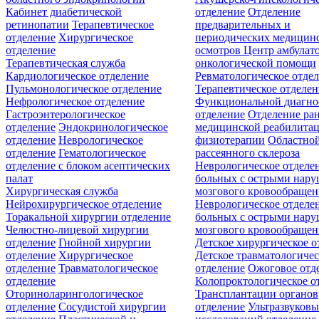
Кабинет диабетической
отделение
Отделение
ретинопатии
Терапевтическое
предварительных и
отделение
Хирургическое
периодических медицин
отделение
осмотров
Центр амбулат
Терапевтическая служба
онкологической помощи
Кардиологическое отделение
Ревматологическое отде
Пульмонологическое отделение
Терапевтическое отделе
Нефрологическое отделение
Функциональной диагно
Гастроэнтерологическое
отделение
Отделение ра
отделение
Эндокринологическое
медицинской реабилита
отделение
Неврологическое
физиотерапии
Областной
отделение
Гематологическое
рассеянного склероза
отделение c блоком асептических
Неврологическое отделе
палат
больных с острыми нар
Хирургическая служба
мозгового кровообращен
Нейрохирургическое отделение
Неврологическое отделе
Торакальной хирургии отделение
больных с острыми нар
Челюстно-лицевой хирургии
мозгового кровообращен
отделение
Гнойной хирургии
Детское хирургическое о
отделение
Хирургическое
Детское травматологичес
отделение
Травматологическое
отделение
Ожоговое отд
отделение
Колопроктологическое о
Оториноларингологическое
Трансплантации органов
отделение
Сосудистой хирургии
отделение
Ультразвуков