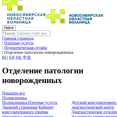
Главная страница
|
Платные услуги
|
Педиатрическая служба
|
Отделение патологии новорожденных
RU
EN
DE
中文
Отделение патологии
новорожденных
Показать все
Поликлиника
Поликлиника-Платные услуги
Детский консультативно
Дневной стационар
Кабинет
диагностический центр
консультативного приёма
Диагностическое отделе
областного эндокринологии
Акушерско-гинекологиче