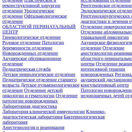
отделение
Пластической и
исследований отделение
реконструктивной хирургии
Рентгеновское отделени
отделение
Урологическое
Эндоскопическое отделе
отделение
Офтальмологическое
Рентгенохирургических 
отделение
диагностики и лечения о
ОБЛАСТНОЙ ПЕРИНАТАЛЬНЫЙ
Отделение онкоурологи
ЦЕНТР
Отделение абдоминальн
Гинекологическое отделение
торакальной онкологии
Родовое отделение
Патологии
Акушерское физиологич
беременности отделение
отделение
Отделение
Новорожденных отделение
анестезиологии-реанима
Акушерское обсервационное
областного перинатальн
отделение
центра
Отделение реани
Педиатрическая служба
интенсивной терапии
Детское неврологическое отделение
новорожденных
Регион
Педиатрическое отделение старшего
акушерский дистанцион
возраста
Детское пульмонологическое
консультативный центр
отделение
Отделение детской
Патологии новорожденн
онкологии и гематологии
Отделение
недоношенных детей отд
патологии новорожденных
Лабораторная диагностика
Лаборатория клинической иммунологии
Клинико-
диагностическая лаборатория
Бактериологическая
лаборатория
Анестезиология и реанимация