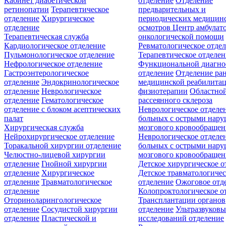
Кабинет диабетической
отделение
Отделение
ретинопатии
Терапевтическое
предварительных и
отделение
Хирургическое
периодических медицин
отделение
осмотров
Центр амбулат
Терапевтическая служба
онкологической помощи
Кардиологическое отделение
Ревматологическое отде
Пульмонологическое отделение
Терапевтическое отделе
Нефрологическое отделение
Функциональной диагно
Гастроэнтерологическое
отделение
Отделение ра
отделение
Эндокринологическое
медицинской реабилита
отделение
Неврологическое
физиотерапии
Областной
отделение
Гематологическое
рассеянного склероза
отделение c блоком асептических
Неврологическое отделе
палат
больных с острыми нар
Хирургическая служба
мозгового кровообращен
Нейрохирургическое отделение
Неврологическое отделе
Торакальной хирургии отделение
больных с острыми нар
Челюстно-лицевой хирургии
мозгового кровообращен
отделение
Гнойной хирургии
Детское хирургическое о
отделение
Хирургическое
Детское травматологичес
отделение
Травматологическое
отделение
Ожоговое отд
отделение
Колопроктологическое о
Оториноларингологическое
Трансплантации органов
отделение
Сосудистой хирургии
отделение
Ультразвуков
отделение
Пластической и
исследований отделение