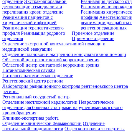
отделение
Экстракорпоральной
Реанимация детского от
детоксикации, гемодиализа и
Реанимация новорожде
переливания крови отделение
Реанимация хирургическ
Реанимация пациентов с
профиля
Анестезиологии
хирургической инфекцией
реанимации для работы 
Реанимация терапевтического
рентгеноперационных
профиля
Реанимация родового
Приемное отделение
отделения
Приемное отделение
Отделение экстренной консультативной помощи и
медицинской эвакуации
Отделение плановой и экстренной консультативной помощи
Областной центр контактной коррекции зрения
Областной центр контактной коррекции зрения
Патанатомическая служба
Патологоанатомическое отделение
Рентгеновский центр региона
Лаборатория радиационного контроля рентгеновского центра
региона
Региональный сосудистый центр
Отделение неотложной кардиологии
Неврологическое
отделение для больных с острыми нарушениями мозгового
кровообращения
Клинико-экспертная работа
Отделение клинической фармакологии
Отделение
госпитальной эпидемиологии
Отдел контроля и экспертизы