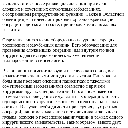
выполняют органосохраняющие операции при очень
сложных и сочетанных опухолевых заболеваниях,
с сохранением репродуктивной функции. Также в Областной
больнице врач-гинеколог проводит органосохраняющие
операции в детском возрасте, при пороках или аномалиях
развития.
Отделение гинекологии оборудовано на уровне ведущих
российских и зарубежных клиник. Есть оборудование для
проведения сложнейших операций: для внутриматочной
хирургии, для гистероскопических вмешательств
и лапароскопии в гинекологии.
Врачи клиники имеют первую и высшую категорию, все
владеют современными методиками лечения. Гинекологи
больницы проводят операции пациенткам с тяжелыми
соматическими заболеваниями совместно с врачами-
хирургами других специализаций. В том числе имеется
возможность проведения симультантных операций, то есть
одновременного хирургического вмешательства на разных
органах. В случае необходимости проведения двух разных
операций, например, удаление кисты яичника и желчного
пузыря, возможно проведение манипуляции в рамках одного
хирургического вмешательства. Таким образом, вместо двух
операций проводится одна, уменьшается действие наркоза