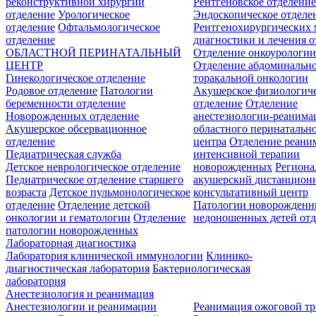
реконструктивной хирургии
Рентгеновское отделени
отделение
Урологическое
Эндоскопическое отделе
отделение
Офтальмологическое
Рентгенохирургических 
отделение
диагностики и лечения о
ОБЛАСТНОЙ ПЕРИНАТАЛЬНЫЙ
Отделение онкоурологи
ЦЕНТР
Отделение абдоминальн
Гинекологическое отделение
торакальной онкологии
Родовое отделение
Патологии
Акушерское физиологич
беременности отделение
отделение
Отделение
Новорожденных отделение
анестезиологии-реанима
Акушерское обсервационное
областного перинатальн
отделение
центра
Отделение реани
Педиатрическая служба
интенсивной терапии
Детское неврологическое отделение
новорожденных
Регион
Педиатрическое отделение старшего
акушерский дистанцион
возраста
Детское пульмонологическое
консультативный центр
отделение
Отделение детской
Патологии новорожденн
онкологии и гематологии
Отделение
недоношенных детей отд
патологии новорожденных
Лабораторная диагностика
Лаборатория клинической иммунологии
Клинико-
диагностическая лаборатория
Бактериологическая
лаборатория
Анестезиология и реанимация
Анестезиологии и реанимации
Реанимация ожоговой т