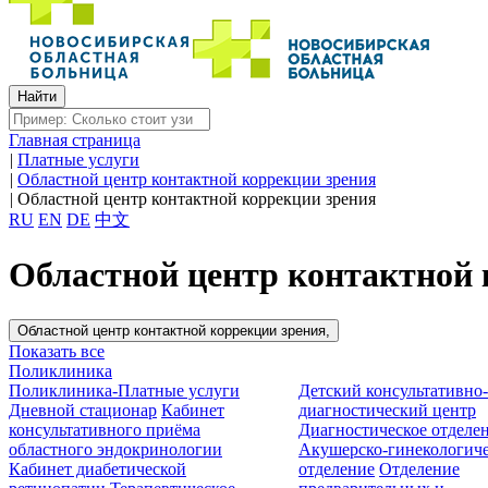
Главная страница
|
Платные услуги
|
Областной центр контактной коррекции зрения
|
Областной центр контактной коррекции зрения
RU
EN
DE
中文
Областной центр контактной 
Областной центр контактной коррекции зрения,
Показать все
Поликлиника
Поликлиника-Платные услуги
Детский консультативно
Дневной стационар
Кабинет
диагностический центр
консультативного приёма
Диагностическое отделе
областного эндокринологии
Акушерско-гинекологиче
Кабинет диабетической
отделение
Отделение