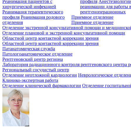
Реанимация пациентов с
профиля
Анестезиологии
хирургической инфекцией
реанимации для работы 
Реанимация терапевтического
рентгеноперационных
профиля
Реанимация родового
Приемное отделение
отделения
Приемное отделение
Отделение экстренной консультативной помощи и медицинско
Отделение плановой и экстренной консультативной помощи
Областной центр контактной коррекции зрения
Областной центр контактной коррекции зрения
Патанатомическая служба
Патологоанатомическое отделение
Рентгеновский центр региона
Лаборатория радиационного контроля рентгеновского центра р
Региональный сосудистый центр
Отделение неотложной кардиологии
Неврологическое отделен
Клинико-экспертная работа
Отделение клинической фармакологии
Отделение госпитально