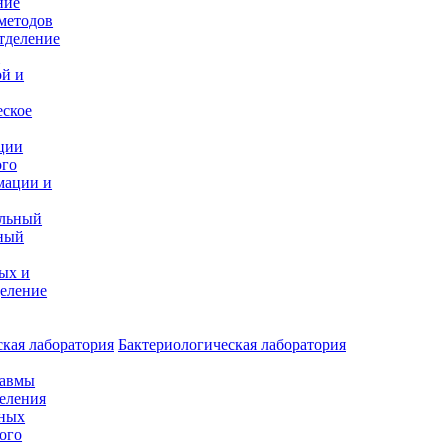
ние
методов
тделение
и
ой и
еское
ции
ого
мации и
альный
ный
ых и
еление
кая лаборатория
Бактериологическая лаборатория
равмы
деления
нных
ого