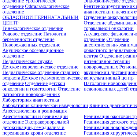
отделение
Урологическое
Эндоскопическое отделе
отделение
Офтальмологическое
Рентгенохирургических 
отделение
диагностики и лечения о
ОБЛАСТНОЙ ПЕРИНАТАЛЬНЫЙ
Отделение онкоурологи
ЦЕНТР
Отделение абдоминальн
Гинекологическое отделение
торакальной онкологии
Родовое отделение
Патологии
Акушерское физиологич
беременности отделение
отделение
Отделение
Новорожденных отделение
анестезиологии-реанима
Акушерское обсервационное
областного перинатальн
отделение
центра
Отделение реани
Педиатрическая служба
интенсивной терапии
Детское неврологическое отделение
новорожденных
Регион
Педиатрическое отделение старшего
акушерский дистанцион
возраста
Детское пульмонологическое
консультативный центр
отделение
Отделение детской
Патологии новорожденн
онкологии и гематологии
Отделение
недоношенных детей отд
патологии новорожденных
Лабораторная диагностика
Лаборатория клинической иммунологии
Клинико-диагностичес
Анестезиология и реанимация
Анестезиологии и реанимации
Реанимация ожоговой т
отделение
Экстракорпоральной
Реанимация детского от
детоксикации, гемодиализа и
Реанимация новорожде
переливания крови отделение
Реанимация хирургическ