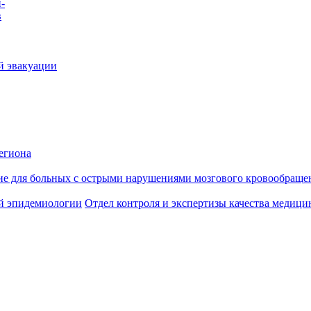
-
в
й эвакуации
егиона
ие для больных с острыми нарушениями мозгового кровообраще
й эпидемиологии
Отдел контроля и экспертизы качества медиц