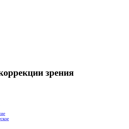
коррекции зрения
-
ние
ское