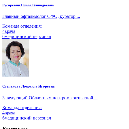
Гусаревич Ольга Геннадьевна
Главный офтальмолог СФО, куратор ...
Команда отделения:
4
врача
6
медицинский персонал
Степанова Людмила Игоревна
Заведующий Областным центром контактной ...
Команда отделения:
4
врача
6
медицинский персонал
Контакты