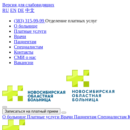
Версия для слабовидящих
RU
EN
DE
中文
(383) 315-99-99
Отделение платных услуг
О больнице
Платные услуги
Врачи
Пациентам
Специалистам
Контакты
СМИ о нас
Вакансии
Записаться на платный прием
О больнице
Платные услуги
Врачи
Пациентам
Специалистам