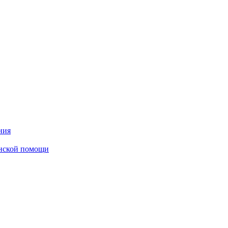
ния
инской помощи