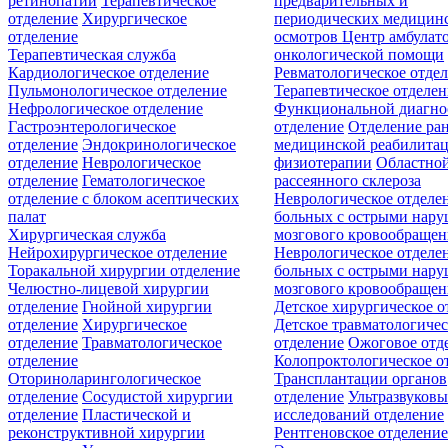
ретинопатии
Терапевтическое
предварительных и
отделение
Хирургическое
периодических медицин
отделение
осмотров
Центр амбулат
Терапевтическая служба
онкологической помощи
Кардиологическое отделение
Ревматологическое отде
Пульмонологическое отделение
Терапевтическое отделе
Нефрологическое отделение
Функциональной диагно
Гастроэнтерологическое
отделение
Отделение ра
отделение
Эндокринологическое
медицинской реабилита
отделение
Неврологическое
физиотерапии
Областной
отделение
Гематологическое
рассеянного склероза
отделение c блоком асептических
Неврологическое отделе
палат
больных с острыми нар
Хирургическая служба
мозгового кровообращен
Нейрохирургическое отделение
Неврологическое отделе
Торакальной хирургии отделение
больных с острыми нар
Челюстно-лицевой хирургии
мозгового кровообращен
отделение
Гнойной хирургии
Детское хирургическое о
отделение
Хирургическое
Детское травматологичес
отделение
Травматологическое
отделение
Ожоговое отд
отделение
Колопроктологическое о
Оториноларингологическое
Трансплантации органов
отделение
Сосудистой хирургии
отделение
Ультразвуков
отделение
Пластической и
исследований отделение
реконструктивной хирургии
Рентгеновское отделени