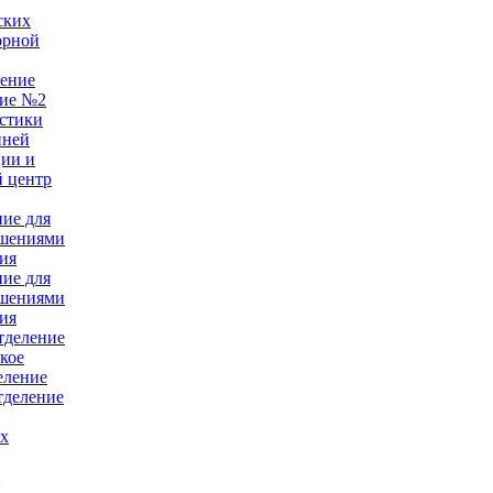
ских
орной
ление
ние №2
стики
нней
ции и
 центр
ние для
ушениями
ия
ние для
ушениями
ия
тделение
кое
еление
тделение
ых
е