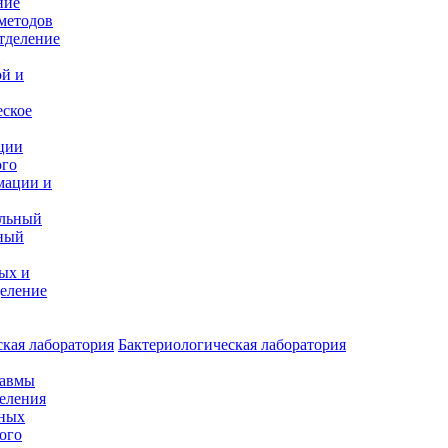
ние
методов
тделение
и
ой и
еское
ции
ого
мации и
альный
ный
ых и
еление
кая лаборатория
Бактериологическая лаборатория
равмы
деления
нных
ого