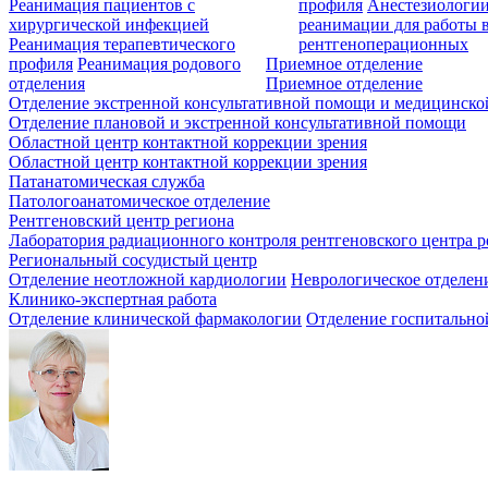
Реанимация пациентов с
профиля
Анестезиологии
хирургической инфекцией
реанимации для работы 
Реанимация терапевтического
рентгеноперационных
профиля
Реанимация родового
Приемное отделение
отделения
Приемное отделение
Отделение экстренной консультативной помощи и медицинско
Отделение плановой и экстренной консультативной помощи
Областной центр контактной коррекции зрения
Областной центр контактной коррекции зрения
Патанатомическая служба
Патологоанатомическое отделение
Рентгеновский центр региона
Лаборатория радиационного контроля рентгеновского центра р
Региональный сосудистый центр
Отделение неотложной кардиологии
Неврологическое отделен
Клинико-экспертная работа
Отделение клинической фармакологии
Отделение госпитально