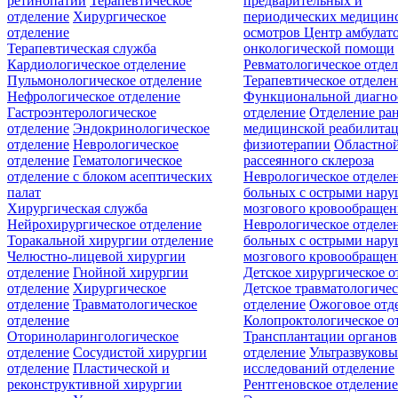
ретинопатии
Терапевтическое
предварительных и
отделение
Хирургическое
периодических медицин
отделение
осмотров
Центр амбулат
Терапевтическая служба
онкологической помощи
Кардиологическое отделение
Ревматологическое отде
Пульмонологическое отделение
Терапевтическое отделе
Нефрологическое отделение
Функциональной диагно
Гастроэнтерологическое
отделение
Отделение ра
отделение
Эндокринологическое
медицинской реабилита
отделение
Неврологическое
физиотерапии
Областной
отделение
Гематологическое
рассеянного склероза
отделение c блоком асептических
Неврологическое отделе
палат
больных с острыми нар
Хирургическая служба
мозгового кровообращен
Нейрохирургическое отделение
Неврологическое отделе
Торакальной хирургии отделение
больных с острыми нар
Челюстно-лицевой хирургии
мозгового кровообращен
отделение
Гнойной хирургии
Детское хирургическое о
отделение
Хирургическое
Детское травматологичес
отделение
Травматологическое
отделение
Ожоговое отд
отделение
Колопроктологическое о
Оториноларингологическое
Трансплантации органов
отделение
Сосудистой хирургии
отделение
Ультразвуков
отделение
Пластической и
исследований отделение
реконструктивной хирургии
Рентгеновское отделени