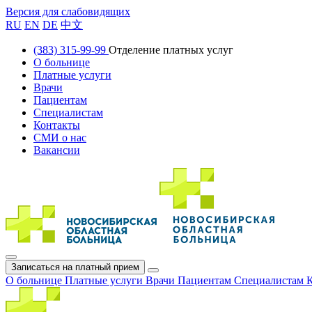
Версия для слабовидящих
RU
EN
DE
中文
(383) 315-99-99
Отделение платных услуг
О больнице
Платные услуги
Врачи
Пациентам
Специалистам
Контакты
СМИ о нас
Вакансии
Записаться на платный прием
О больнице
Платные услуги
Врачи
Пациентам
Специалистам