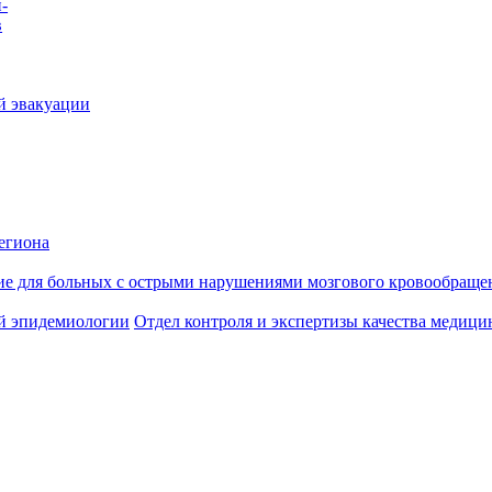
-
в
й эвакуации
егиона
ие для больных с острыми нарушениями мозгового кровообраще
й эпидемиологии
Отдел контроля и экспертизы качества медиц