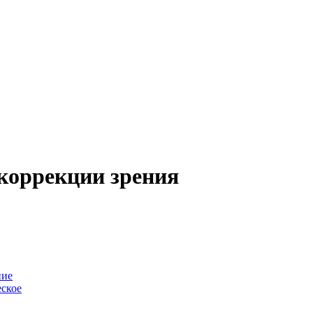
коррекции зрения
-
ние
ское