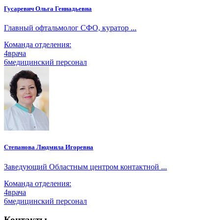
Гусаревич Ольга Геннадьевна
Главный офтальмолог СФО, куратор ...
Команда отделения:
4
врача
6
медицинский персонал
Степанова Людмила Игоревна
Заведующий Областным центром контактной ...
Команда отделения:
4
врача
6
медицинский персонал
Контакты