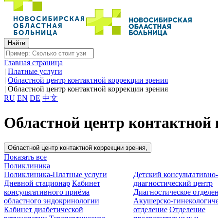
Главная страница
|
Платные услуги
|
Областной центр контактной коррекции зрения
|
Областной центр контактной коррекции зрения
RU
EN
DE
中文
Областной центр контактной 
Областной центр контактной коррекции зрения,
Показать все
Поликлиника
Поликлиника-Платные услуги
Детский консультативно
Дневной стационар
Кабинет
диагностический центр
консультативного приёма
Диагностическое отделе
областного эндокринологии
Акушерско-гинекологиче
Кабинет диабетической
отделение
Отделение