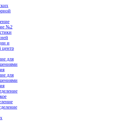
ских
орной
ление
ние №2
стики
нней
ции и
 центр
ние для
ушениями
ия
ние для
ушениями
ия
тделение
кое
еление
тделение
ых
е