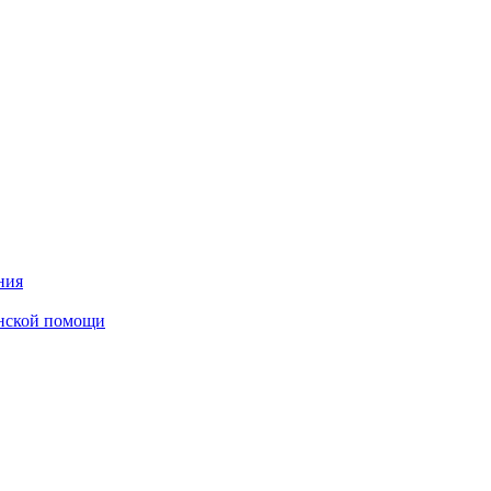
ния
инской помощи