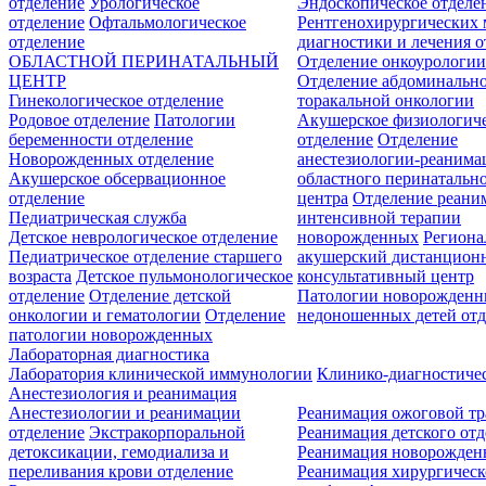
отделение
Урологическое
Эндоскопическое отделе
отделение
Офтальмологическое
Рентгенохирургических 
отделение
диагностики и лечения о
ОБЛАСТНОЙ ПЕРИНАТАЛЬНЫЙ
Отделение онкоурологи
ЦЕНТР
Отделение абдоминальн
Гинекологическое отделение
торакальной онкологии
Родовое отделение
Патологии
Акушерское физиологич
беременности отделение
отделение
Отделение
Новорожденных отделение
анестезиологии-реанима
Акушерское обсервационное
областного перинатальн
отделение
центра
Отделение реани
Педиатрическая служба
интенсивной терапии
Детское неврологическое отделение
новорожденных
Регион
Педиатрическое отделение старшего
акушерский дистанцион
возраста
Детское пульмонологическое
консультативный центр
отделение
Отделение детской
Патологии новорожденн
онкологии и гематологии
Отделение
недоношенных детей отд
патологии новорожденных
Лабораторная диагностика
Лаборатория клинической иммунологии
Клинико-диагностичес
Анестезиология и реанимация
Анестезиологии и реанимации
Реанимация ожоговой т
отделение
Экстракорпоральной
Реанимация детского от
детоксикации, гемодиализа и
Реанимация новорожде
переливания крови отделение
Реанимация хирургическ