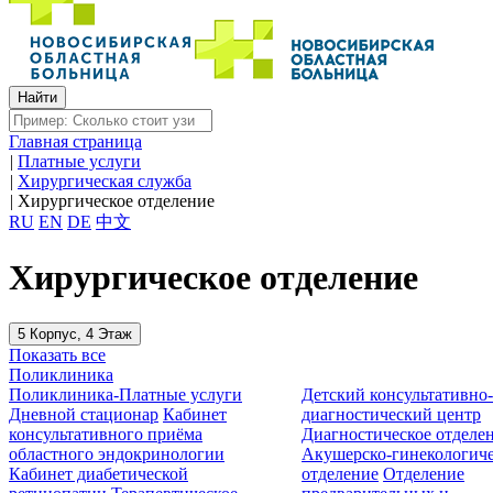
Главная страница
|
Платные услуги
|
Хирургическая служба
|
Хирургическое отделение
RU
EN
DE
中文
Хирургическое отделение
5 Корпус, 4 Этаж
Показать все
Поликлиника
Поликлиника-Платные услуги
Детский консультативно
Дневной стационар
Кабинет
диагностический центр
консультативного приёма
Диагностическое отделе
областного эндокринологии
Акушерско-гинекологиче
Кабинет диабетической
отделение
Отделение