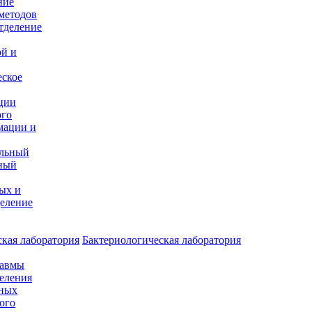
ние
методов
тделение
и
ой и
еское
ции
ого
мации и
альный
ный
ых и
еление
кая лаборатория
Бактериологическая лаборатория
равмы
деления
нных
ого