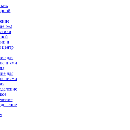
ских
орной
ление
ние №2
стики
нней
ции и
 центр
ние для
ушениями
ия
ние для
ушениями
ия
тделение
кое
еление
тделение
ых
е