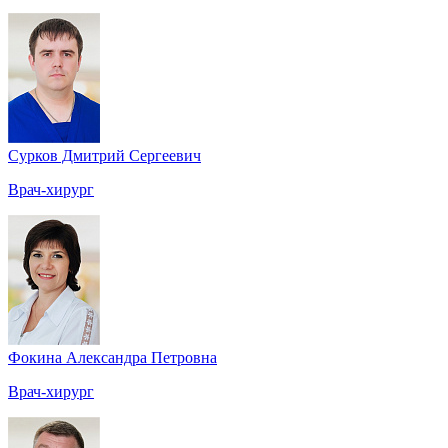
Сурков Дмитрий Сергеевич
Врач-хирург
Фокина Александра Петровна
Врач-хирург