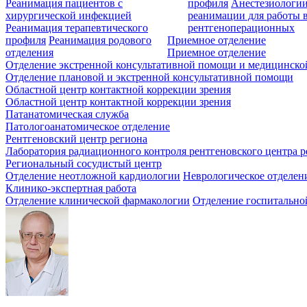
Реанимация пациентов с
профиля
Анестезиологии
хирургической инфекцией
реанимации для работы 
Реанимация терапевтического
рентгеноперационных
профиля
Реанимация родового
Приемное отделение
отделения
Приемное отделение
Отделение экстренной консультативной помощи и медицинско
Отделение плановой и экстренной консультативной помощи
Областной центр контактной коррекции зрения
Областной центр контактной коррекции зрения
Патанатомическая служба
Патологоанатомическое отделение
Рентгеновский центр региона
Лаборатория радиационного контроля рентгеновского центра р
Региональный сосудистый центр
Отделение неотложной кардиологии
Неврологическое отделен
Клинико-экспертная работа
Отделение клинической фармакологии
Отделение госпитально