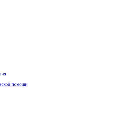
ния
инской помощи