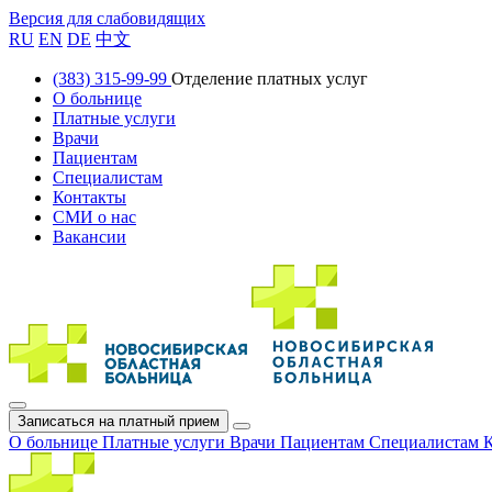
Версия для слабовидящих
RU
EN
DE
中文
(383) 315-99-99
Отделение платных услуг
О больнице
Платные услуги
Врачи
Пациентам
Специалистам
Контакты
СМИ о нас
Вакансии
Записаться на платный прием
О больнице
Платные услуги
Врачи
Пациентам
Специалистам