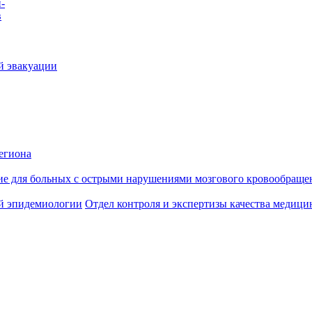
-
в
й эвакуации
егиона
ие для больных с острыми нарушениями мозгового кровообраще
й эпидемиологии
Отдел контроля и экспертизы качества медиц