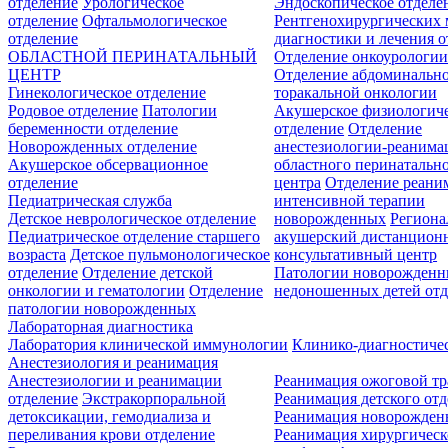
отделение
Урологическое
Эндоскопическое отделе
отделение
Офтальмологическое
Рентгенохирургических 
отделение
диагностики и лечения о
ОБЛАСТНОЙ ПЕРИНАТАЛЬНЫЙ
Отделение онкоурологи
ЦЕНТР
Отделение абдоминальн
Гинекологическое отделение
торакальной онкологии
Родовое отделение
Патологии
Акушерское физиологич
беременности отделение
отделение
Отделение
Новорожденных отделение
анестезиологии-реанима
Акушерское обсервационное
областного перинатальн
отделение
центра
Отделение реани
Педиатрическая служба
интенсивной терапии
Детское неврологическое отделение
новорожденных
Регион
Педиатрическое отделение старшего
акушерский дистанцион
возраста
Детское пульмонологическое
консультативный центр
отделение
Отделение детской
Патологии новорожденн
онкологии и гематологии
Отделение
недоношенных детей отд
патологии новорожденных
Лабораторная диагностика
Лаборатория клинической иммунологии
Клинико-диагностичес
Анестезиология и реанимация
Анестезиологии и реанимации
Реанимация ожоговой т
отделение
Экстракорпоральной
Реанимация детского от
детоксикации, гемодиализа и
Реанимация новорожде
переливания крови отделение
Реанимация хирургическ