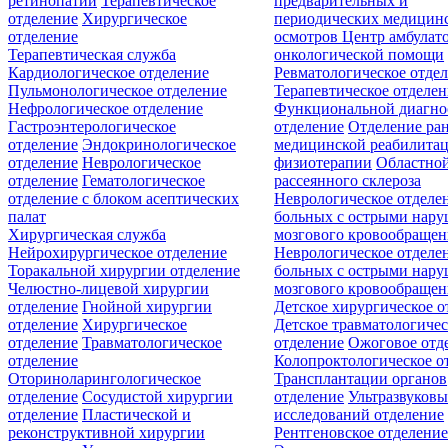
ретинопатии
Терапевтическое
предварительных и
отделение
Хирургическое
периодических медицин
отделение
осмотров
Центр амбулат
Терапевтическая служба
онкологической помощи
Кардиологическое отделение
Ревматологическое отде
Пульмонологическое отделение
Терапевтическое отделе
Нефрологическое отделение
Функциональной диагно
Гастроэнтерологическое
отделение
Отделение ра
отделение
Эндокринологическое
медицинской реабилита
отделение
Неврологическое
физиотерапии
Областной
отделение
Гематологическое
рассеянного склероза
отделение c блоком асептических
Неврологическое отделе
палат
больных с острыми нар
Хирургическая служба
мозгового кровообращен
Нейрохирургическое отделение
Неврологическое отделе
Торакальной хирургии отделение
больных с острыми нар
Челюстно-лицевой хирургии
мозгового кровообращен
отделение
Гнойной хирургии
Детское хирургическое о
отделение
Хирургическое
Детское травматологичес
отделение
Травматологическое
отделение
Ожоговое отд
отделение
Колопроктологическое о
Оториноларингологическое
Трансплантации органов
отделение
Сосудистой хирургии
отделение
Ультразвуков
отделение
Пластической и
исследований отделение
реконструктивной хирургии
Рентгеновское отделени