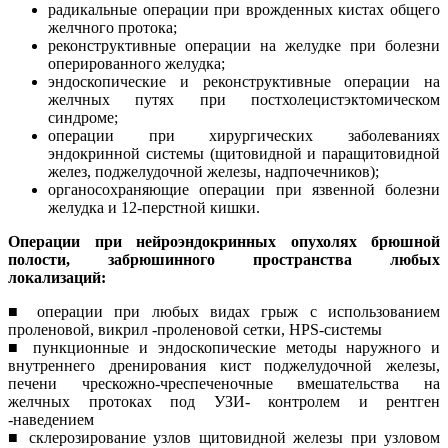
радикальные операции при врожденных кистах общего
желчного протока;
реконструктивные операции на желудке при болезни
оперированного желудка;
эндоскопические и реконструктивные операции на
желчных путях при постхолецистэктомическом
синдроме;
операции при хирургических заболеваниях
эндокринной системы (щитовидной и паращитовидной
желез, поджелудочной железы, надпочечников);
органосохраняющие операции при язвенной болезни
желудка и 12-перстной кишки.
Операции при нейроэндокринных опухолях брюшной
полости, забрюшинного пространства любых
локализаций:
■ операции при любых видах грыж с использованием
проленовой, викрил -проленовой сетки, HPS-системы
■ пункционные и эндоскопические методы наружного и
внутреннего дренирования кист поджелудочной железы,
печени чрескожно-чреспеченочные вмешательства на
желчных протоках под УЗИ- контролем и рентген
-наведением
■ склерозирование узлов щитовидной железы при узловом