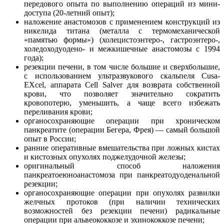
передового опыта по выполнению операций из мини-
доступа (20-летний опыт);
наложение анастомозов с применением конструкций из
никелида титана (металла с термомеханической
«памятью формы») (холецистоэнтеро-, гастроэнтеро-,
холедоходуодено- и межкишечные анастомозы с 1994
года);
резекции печени, в том числе большие и сверхбольшие,
с использованием ультразвукового скальпеля Cusa-
EXcel, аппарата Cell Salver для возврата собственной
крови, что позволяет значительно сократить
кровопотерю, уменьшить, а чаще всего избежать
переливания крови;
органосохраняющие операции при хроническом
панкреатите (операции Бегера, Фрея) — самый большой
опыт в России;
ранние оперативные вмешательства при ложных кистах
и кистозных опухолях поджелудочной железы;
оригинальный способ наложения
панкреатоеюноанастомоза при панкреатодуоденальной
резекции;
органосохраняющие операции при опухолях развилки
желчных протоков (при наличии технических
возможностей без резекции печени) радикальные
операции при альвеококкозе и эхинококкозе печени;