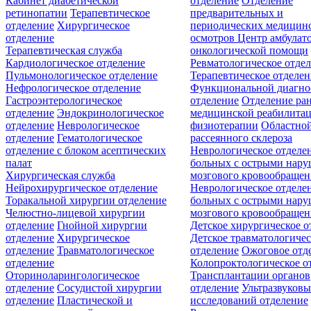
Кабинет диабетической
отделение
Отделение
ретинопатии
Терапевтическое
предварительных и
отделение
Хирургическое
периодических медицин
отделение
осмотров
Центр амбулат
Терапевтическая служба
онкологической помощи
Кардиологическое отделение
Ревматологическое отде
Пульмонологическое отделение
Терапевтическое отделе
Нефрологическое отделение
Функциональной диагно
Гастроэнтерологическое
отделение
Отделение ра
отделение
Эндокринологическое
медицинской реабилита
отделение
Неврологическое
физиотерапии
Областной
отделение
Гематологическое
рассеянного склероза
отделение c блоком асептических
Неврологическое отделе
палат
больных с острыми нар
Хирургическая служба
мозгового кровообращен
Нейрохирургическое отделение
Неврологическое отделе
Торакальной хирургии отделение
больных с острыми нар
Челюстно-лицевой хирургии
мозгового кровообращен
отделение
Гнойной хирургии
Детское хирургическое о
отделение
Хирургическое
Детское травматологичес
отделение
Травматологическое
отделение
Ожоговое отд
отделение
Колопроктологическое о
Оториноларингологическое
Трансплантации органов
отделение
Сосудистой хирургии
отделение
Ультразвуков
отделение
Пластической и
исследований отделение