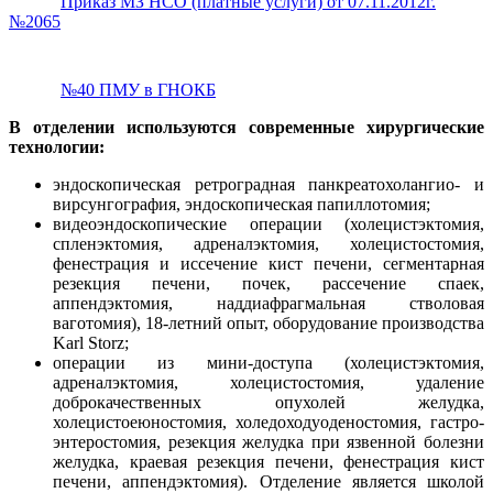
Приказ МЗ НСО (платные услуги) от 07.11.2012г.
№2065
№40 ПМУ в ГНОКБ
В отделении используются современные хирургические
технологии:
эндоскопическая ретроградная панкреатохолангио- и
вирсунгография, эндоскопическая папиллотомия;
видеоэндоскопические операции (холецистэктомия,
спленэктомия, адреналэктомия, холецистостомия,
фенестрация и иссечение кист печени, сегментарная
резекция печени, почек, рассечение спаек,
аппендэктомия, наддиафрагмальная стволовая
ваготомия), 18-летний опыт, оборудование производства
Karl Storz;
операции из мини-доступа (холецистэктомия,
адреналэктомия, холецистостомия, удаление
доброкачественных опухолей желудка,
холецистоеюностомия, холедоходуоденостомия, гастро-
энтеростомия, резекция желудка при язвенной болезни
желудка, краевая резекция печени, фенестрация кист
печени, аппендэктомия). Отделение является школой