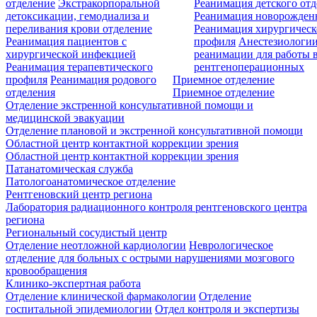
отделение
Экстракорпоральной
Реанимация детского от
детоксикации, гемодиализа и
Реанимация новорожде
переливания крови отделение
Реанимация хирургическ
Реанимация пациентов с
профиля
Анестезиологии
хирургической инфекцией
реанимации для работы 
Реанимация терапевтического
рентгеноперационных
профиля
Реанимация родового
Приемное отделение
отделения
Приемное отделение
Отделение экстренной консультативной помощи и
медицинской эвакуации
Отделение плановой и экстренной консультативной помощи
Областной центр контактной коррекции зрения
Областной центр контактной коррекции зрения
Патанатомическая служба
Патологоанатомическое отделение
Рентгеновский центр региона
Лаборатория радиационного контроля рентгеновского центра
региона
Региональный сосудистый центр
Отделение неотложной кардиологии
Неврологическое
отделение для больных с острыми нарушениями мозгового
кровообращения
Клинико-экспертная работа
Отделение клинической фармакологии
Отделение
госпитальной эпидемиологии
Отдел контроля и экспертизы