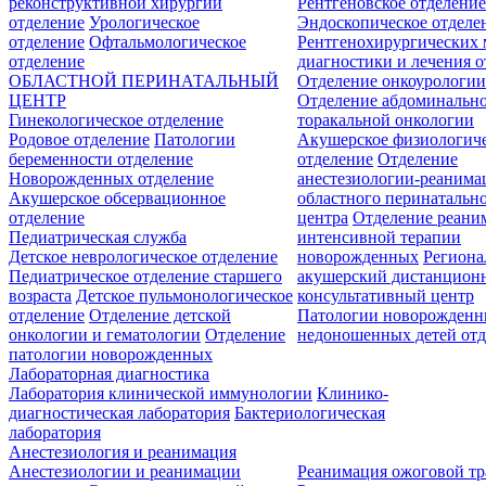
реконструктивной хирургии
Рентгеновское отделени
отделение
Урологическое
Эндоскопическое отделе
отделение
Офтальмологическое
Рентгенохирургических 
отделение
диагностики и лечения о
ОБЛАСТНОЙ ПЕРИНАТАЛЬНЫЙ
Отделение онкоурологи
ЦЕНТР
Отделение абдоминальн
Гинекологическое отделение
торакальной онкологии
Родовое отделение
Патологии
Акушерское физиологич
беременности отделение
отделение
Отделение
Новорожденных отделение
анестезиологии-реанима
Акушерское обсервационное
областного перинатальн
отделение
центра
Отделение реани
Педиатрическая служба
интенсивной терапии
Детское неврологическое отделение
новорожденных
Регион
Педиатрическое отделение старшего
акушерский дистанцион
возраста
Детское пульмонологическое
консультативный центр
отделение
Отделение детской
Патологии новорожденн
онкологии и гематологии
Отделение
недоношенных детей отд
патологии новорожденных
Лабораторная диагностика
Лаборатория клинической иммунологии
Клинико-
диагностическая лаборатория
Бактериологическая
лаборатория
Анестезиология и реанимация
Анестезиологии и реанимации
Реанимация ожоговой т