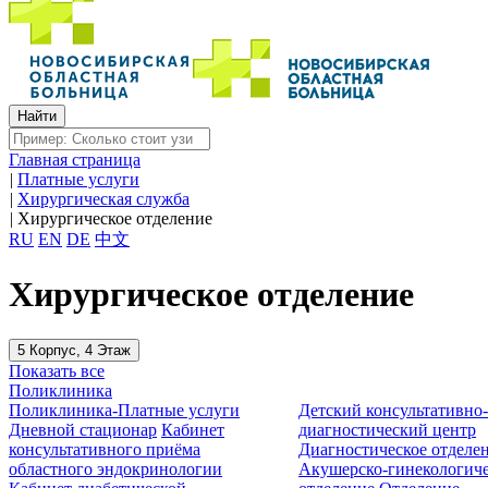
Главная страница
|
Платные услуги
|
Хирургическая служба
|
Хирургическое отделение
RU
EN
DE
中文
Хирургическое отделение
5 Корпус, 4 Этаж
Показать все
Поликлиника
Поликлиника-Платные услуги
Детский консультативно
Дневной стационар
Кабинет
диагностический центр
консультативного приёма
Диагностическое отделе
областного эндокринологии
Акушерско-гинекологиче