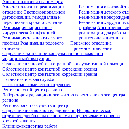
Анестезиология и реанимация
Анестезиологии и реанимации
Реанимация ожоговой т
отделение
Экстракорпоральной
Реанимация детского от
детоксикации, гемодиализа и
Реанимация новорожде
переливания крови отделение
Реанимация хирургическ
Реанимация пациентов с
профиля
Анестезиологии
хирургической инфекцией
реанимации для работы 
Реанимация терапевтического
рентгеноперационных
профиля
Реанимация родового
Приемное отделение
отделения
Приемное отделение
Отделение экстренной консультативной помощи и
медицинской эвакуации
Отделение плановой и экстренной консультативной помощи
Областной центр контактной коррекции зрения
Областной центр контактной коррекции зрения
Патанатомическая служба
Патологоанатомическое отделение
Рентгеновский центр региона
Лаборатория радиационного контроля рентгеновского центра
региона
Региональный сосудистый центр
Отделение неотложной кардиологии
Неврологическое
отделение для больных с острыми нарушениями мозгового
кровообращения
Клинико-экспертная работа