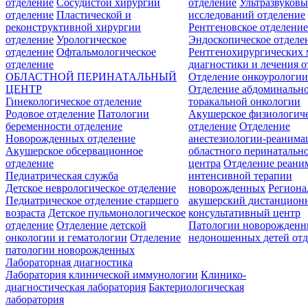
отделение
Сосудистой хирургии
отделение
Ультразвуков
отделение
Пластической и
исследований отделение
реконструктивной хирургии
Рентгеновское отделени
отделение
Урологическое
Эндоскопическое отделе
отделение
Офтальмологическое
Рентгенохирургических 
отделение
диагностики и лечения о
ОБЛАСТНОЙ ПЕРИНАТАЛЬНЫЙ
Отделение онкоурологи
ЦЕНТР
Отделение абдоминальн
Гинекологическое отделение
торакальной онкологии
Родовое отделение
Патологии
Акушерское физиологич
беременности отделение
отделение
Отделение
Новорожденных отделение
анестезиологии-реанима
Акушерское обсервационное
областного перинатальн
отделение
центра
Отделение реани
Педиатрическая служба
интенсивной терапии
Детское неврологическое отделение
новорожденных
Регион
Педиатрическое отделение старшего
акушерский дистанцион
возраста
Детское пульмонологическое
консультативный центр
отделение
Отделение детской
Патологии новорожденн
онкологии и гематологии
Отделение
недоношенных детей отд
патологии новорожденных
Лабораторная диагностика
Лаборатория клинической иммунологии
Клинико-
диагностическая лаборатория
Бактериологическая
лаборатория