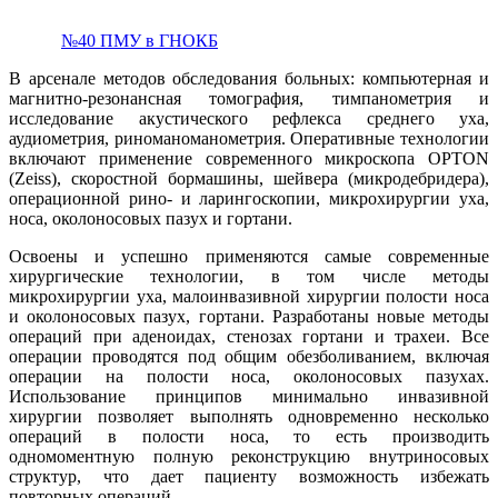
№40 ПМУ в ГНОКБ
В арсенале методов обследования больных: компьютерная и
магнитно-резонансная томография, тимпанометрия и
исследование акустического рефлекса среднего уха,
аудиометрия, риноманоманометрия. Оперативные технологии
включают применение современного микроскопа OPTON
(Zeiss), скоростной бормашины, шейвера (микродебридера),
операционной рино- и ларингоскопии, микрохирургии уха,
носа, околоносовых пазух и гортани.
Освоены и успешно применяются самые современные
хирургические технологии, в том числе методы
микрохирургии уха, малоинвазивной хирургии полости носа
и околоносовых пазух, гортани. Разработаны новые методы
операций при аденоидах, стенозах гортани и трахеи. Все
операции проводятся под общим обезболиванием, включая
операции на полости носа, околоносовых пазухах.
Использование принципов минимально инвазивной
хирургии позволяет выполнять одновременно несколько
операций в полости носа, то есть производить
одномоментную полную реконструкцию внутриносовых
структур, что дает пациенту возможность избежать
повторных операций.