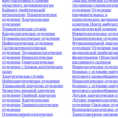
консультативного приёма
Диагностическое отделе
областного эндокринологии
Акушерско-гинекологиче
Кабинет диабетической
отделение
Отделение
ретинопатии
Терапевтическое
предварительных и
отделение
Хирургическое
периодических медицин
отделение
осмотров
Центр амбулат
Терапевтическая служба
онкологической помощи
Кардиологическое отделение
Ревматологическое отде
Пульмонологическое отделение
Терапевтическое отделе
Нефрологическое отделение
Функциональной диагно
Гастроэнтерологическое
отделение
Отделение ра
отделение
Эндокринологическое
медицинской реабилита
отделение
Неврологическое
физиотерапии
Областной
отделение
Гематологическое
рассеянного склероза
отделение c блоком асептических
Неврологическое отделе
палат
больных с острыми нар
Хирургическая служба
мозгового кровообращен
Нейрохирургическое отделение
Неврологическое отделе
Торакальной хирургии отделение
больных с острыми нар
Челюстно-лицевой хирургии
мозгового кровообращен
отделение
Гнойной хирургии
Детское хирургическое о
отделение
Хирургическое
Детское травматологичес
отделение
Травматологическое
отделение
Ожоговое отд
отделение
Колопроктологическое о
Оториноларингологическое
Трансплантации органов