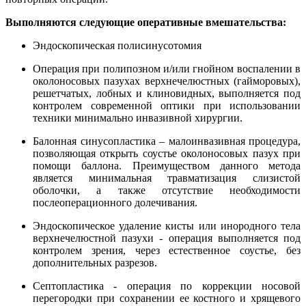
Выполняются следующие оперативные вмешательства:
Эндоскопическая полисинусотомия
Операция при полипозном и/или гнойном воспалении в
околоносовых пазухах верхнечелюстных (гайморовых),
решетчатых, лобных и клиновидных, выполняется под
контролем современной оптики при использовании
техники минимально инвазивной хирургии.
Балонная синусопластика – малоинвазивная процедура,
позволяющая открыть соустье околоносовых пазух при
помощи баллона. Преимуществом данного метода
является минимальная травматизация слизистой
оболочки, а также отсутствие необходимости
послеоперационного долечивания.
Эндоскопическое удаление кисты или инородного тела
верхнечелюстной пазухи - операция выполняется под
контролем зрения, через естественное соустье, без
дополнительных разрезов.
Септопластика - операция по коррекции носовой
перегородки при сохранении ее костного и хрящевого