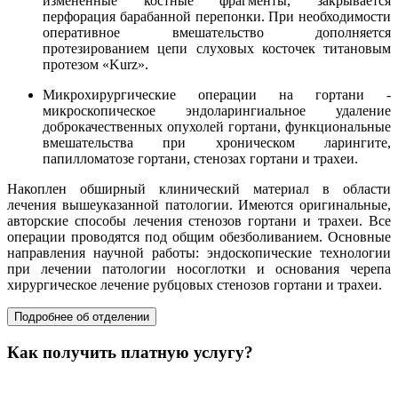
измененные костные фрагменты, закрывается
перфорация барабанной перепонки. При необходимости
оперативное вмешательство дополняется
протезированием цепи слуховых косточек титановым
протезом «Kurz».
Микрохирургические операции на гортани -
микроскопическое эндоларингиальное удаление
доброкачественных опухолей гортани, функциональные
вмешательства при хроническом ларингите,
папилломатозе гортани, стенозах гортани и трахеи.
Накоплен обширный клинический материал в области
лечения вышеуказанной патологии. Имеются оригинальные,
авторские способы лечения стенозов гортани и трахеи. Все
операции проводятся под общим обезболиванием. Основные
направления научной работы: эндоскопические технологии
при лечении патологии носоглотки и основания черепа
хирургическое лечение рубцовых стенозов гортани и трахеи.
Подробнее об отделении
Как получить платную услугу?