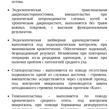
остова.
Эндоскопическая трансназальная
дакриоцисториностомия, вмешательство при
хронической непроходимости слезных путей и
хроническом дакриоцистите, выполняется без травм
кожных покровов, с высоким функциональным
результатом.
Эндоскопическая шейверная аденоидэктомия -
выполняется под эндоскопическим контролем, при
минимальном кровотечении. Обеспечивает надежный,
безрецидивный результат. Незаменима при повторных
операциях из-за рецидивов аденоидов, а также при
наличии проблем с патологией среднего уха.
Стапедопластика - выполняется по поводу отсутствия
подвижности одной из слуховых косточек - стремени,
вмешательство осуществляется через слуховой проход,
под контролем микроскопа производится замена
неподвижного стремени титановым протезом «Kurz».
Тимпанопластика - выполняется по поводу
хронического среднего отита, под контролем
микроскопа, при помощи бормашины резецируются