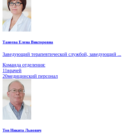
Танеева Елена Викторовна
Заведующий терапевтической службой, заведующий ...
Команда отделения:
11
врачей
20
медицинский персонал
Тов Никита Львович