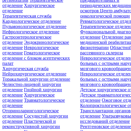
ретинопатии
Терапевтическое
предварительных и
отделение
Хирургическое
периодических медицин
отделение
осмотров
Центр амбулат
Терапевтическая служба
онкологической помощи
Кардиологическое отделение
Ревматологическое отде
Пульмонологическое отделение
Терапевтическое отделе
Нефрологическое отделение
Функциональной диагно
Гастроэнтерологическое
отделение
Отделение ра
отделение
Эндокринологическое
медицинской реабилита
отделение
Неврологическое
физиотерапии
Областной
отделение
Гематологическое
рассеянного склероза
отделение c блоком асептических
Неврологическое отделе
палат
больных с острыми нар
Хирургическая служба
мозгового кровообращен
Нейрохирургическое отделение
Неврологическое отделе
Торакальной хирургии отделение
больных с острыми нар
Челюстно-лицевой хирургии
мозгового кровообращен
отделение
Гнойной хирургии
Детское хирургическое о
отделение
Хирургическое
Детское травматологичес
отделение
Травматологическое
отделение
Ожоговое отд
отделение
Колопроктологическое о
Оториноларингологическое
Трансплантации органов
отделение
Сосудистой хирургии
отделение
Ультразвуков
отделение
Пластической и
исследований отделение
реконструктивной хирургии
Рентгеновское отделени