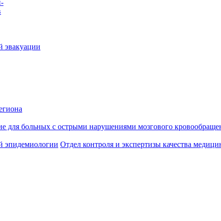
-
в
й эвакуации
егиона
ие для больных с острыми нарушениями мозгового кровообраще
й эпидемиологии
Отдел контроля и экспертизы качества медиц