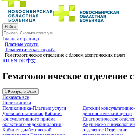
Главная страница
|
Платные услуги
|
Терапевтическая служба
|
Гематологическое отделение c блоком асептических палат
RU
EN
DE
中文
Гематологическое отделение c
1 Корпус, 5 Этаж
Показать все
Поликлиника
Поликлиника-Платные услуги
Детский консультативно
Дневной стационар
Кабинет
диагностический центр
консультативного приёма
Диагностическое отделе
областного эндокринологии
Акушерско-гинекологиче
Кабинет диабетической
отделение
Отделение