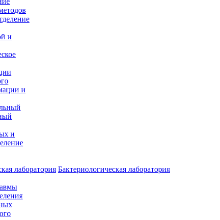
ние
методов
тделение
и
ой и
еское
ции
ого
мации и
альный
ный
ых и
еление
кая лаборатория
Бактериологическая лаборатория
равмы
деления
нных
ого