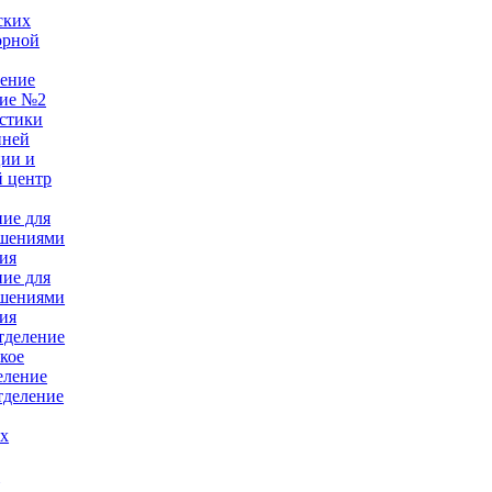
ских
орной
ление
ние №2
стики
нней
ции и
 центр
ние для
ушениями
ия
ние для
ушениями
ия
тделение
кое
еление
тделение
ых
е