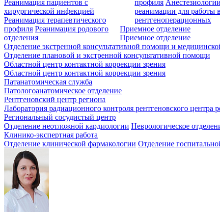
Реанимация пациентов с
профиля
Анестезиологии
хирургической инфекцией
реанимации для работы 
Реанимация терапевтического
рентгеноперационных
профиля
Реанимация родового
Приемное отделение
отделения
Приемное отделение
Отделение экстренной консультативной помощи и медицинско
Отделение плановой и экстренной консультативной помощи
Областной центр контактной коррекции зрения
Областной центр контактной коррекции зрения
Патанатомическая служба
Патологоанатомическое отделение
Рентгеновский центр региона
Лаборатория радиационного контроля рентгеновского центра р
Региональный сосудистый центр
Отделение неотложной кардиологии
Неврологическое отделен
Клинико-экспертная работа
Отделение клинической фармакологии
Отделение госпитально