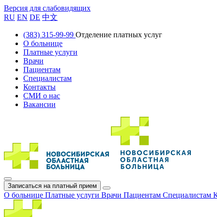
Версия для слабовидящих
RU
EN
DE
中文
(383) 315-99-99
Отделение платных услуг
О больнице
Платные услуги
Врачи
Пациентам
Специалистам
Контакты
СМИ о нас
Вакансии
Записаться на платный прием
О больнице
Платные услуги
Врачи
Пациентам
Специалистам