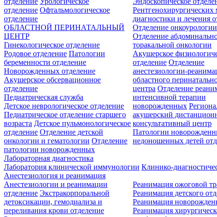
отделение
Урологическое
Эндоскопическое отделе
отделение
Офтальмологическое
Рентгенохирургических 
отделение
диагностики и лечения о
ОБЛАСТНОЙ ПЕРИНАТАЛЬНЫЙ
Отделение онкоурологи
ЦЕНТР
Отделение абдоминальн
Гинекологическое отделение
торакальной онкологии
Родовое отделение
Патологии
Акушерское физиологич
беременности отделение
отделение
Отделение
Новорожденных отделение
анестезиологии-реанима
Акушерское обсервационное
областного перинатальн
отделение
центра
Отделение реани
Педиатрическая служба
интенсивной терапии
Детское неврологическое отделение
новорожденных
Регион
Педиатрическое отделение старшего
акушерский дистанцион
возраста
Детское пульмонологическое
консультативный центр
отделение
Отделение детской
Патологии новорожденн
онкологии и гематологии
Отделение
недоношенных детей отд
патологии новорожденных
Лабораторная диагностика
Лаборатория клинической иммунологии
Клинико-диагностичес
Анестезиология и реанимация
Анестезиологии и реанимации
Реанимация ожоговой т
отделение
Экстракорпоральной
Реанимация детского от
детоксикации, гемодиализа и
Реанимация новорожде
переливания крови отделение
Реанимация хирургическ