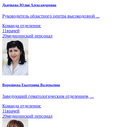
Дьячкова Юлия Александровна
Руководитель областного центра высокодозной ...
Команда отделения:
11
врачей
20
медицинский персонал
Воронцова Екатерина Валерьевна
Заведующий гематологическим отделением, ...
Команда отделения:
11
врачей
20
медицинский персонал