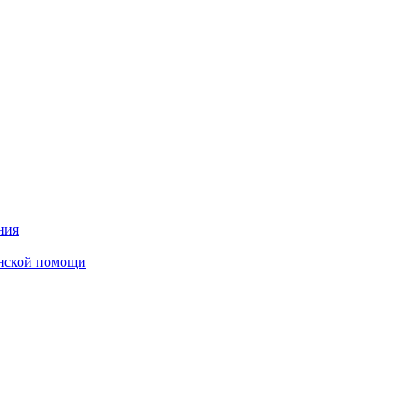
ния
инской помощи