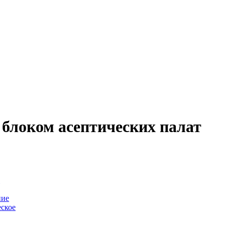
 блоком асептических палат
-
ние
ское