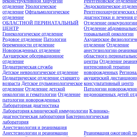
реконструктивной хирургии
Рентгеновское отделени
отделение
Урологическое
Эндоскопическое отделе
отделение
Офтальмологическое
Рентгенохирургических 
отделение
диагностики и лечения о
ОБЛАСТНОЙ ПЕРИНАТАЛЬНЫЙ
Отделение онкоурологи
ЦЕНТР
Отделение абдоминальн
Гинекологическое отделение
торакальной онкологии
Родовое отделение
Патологии
Акушерское физиологич
беременности отделение
отделение
Отделение
Новорожденных отделение
анестезиологии-реанима
Акушерское обсервационное
областного перинатальн
отделение
центра
Отделение реани
Педиатрическая служба
интенсивной терапии
Детское неврологическое отделение
новорожденных
Регион
Педиатрическое отделение старшего
акушерский дистанцион
возраста
Детское пульмонологическое
консультативный центр
отделение
Отделение детской
Патологии новорожденн
онкологии и гематологии
Отделение
недоношенных детей отд
патологии новорожденных
Лабораторная диагностика
Лаборатория клинической иммунологии
Клинико-
диагностическая лаборатория
Бактериологическая
лаборатория
Анестезиология и реанимация
Анестезиологии и реанимации
Реанимация ожоговой т