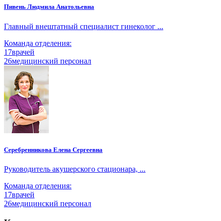
Пивень Людмила Анатольевна
Главный внештатный специалист гинеколог ...
Команда отделения:
17
врачей
26
медицинский персонал
Серебренникова Елена Сергеевна
Руководитель акушерского стационара, ...
Команда отделения:
17
врачей
26
медицинский персонал