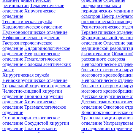
Кабинет диабетической
отделение
Отделение
ретинопатии
Терапевтическое
предварительных и
отделение
Хирургическое
периодических медицин
отделение
осмотров
Центр амбулат
Терапевтическая служба
онкологической помощи
Кардиологическое отделение
Ревматологическое отде
Пульмонологическое отделение
Терапевтическое отделе
Нефрологическое отделение
Функциональной диагно
Гастроэнтерологическое
отделение
Отделение ра
отделение
Эндокринологическое
медицинской реабилита
отделение
Неврологическое
физиотерапии
Областной
отделение
Гематологическое
рассеянного склероза
отделение c блоком асептических
Неврологическое отделе
палат
больных с острыми нар
Хирургическая служба
мозгового кровообращен
Нейрохирургическое отделение
Неврологическое отделе
Торакальной хирургии отделение
больных с острыми нар
Челюстно-лицевой хирургии
мозгового кровообращен
отделение
Гнойной хирургии
Детское хирургическое о
отделение
Хирургическое
Детское травматологичес
отделение
Травматологическое
отделение
Ожоговое отд
отделение
Колопроктологическое о
Оториноларингологическое
Трансплантации органов
отделение
Сосудистой хирургии
отделение
Ультразвуков
отделение
Пластической и
исследований отделение