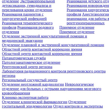
отделение
Экстракорпоральной
Реанимация детского от
детоксикации, гемодиализа и
Реанимация новорожде
переливания крови отделение
Реанимация хирургическ
Реанимация пациентов с
профиля
Анестезиологии
хирургической инфекцией
реанимации для работы 
Реанимация терапевтического
рентгеноперационных
профиля
Реанимация родового
Приемное отделение
отделения
Приемное отделение
Отделение экстренной консультативной помощи и
медицинской эвакуации
Отделение плановой и экстренной консультативной помощи
Областной центр контактной коррекции зрения
Областной центр контактной коррекции зрения
Патанатомическая служба
Патологоанатомическое отделение
Рентгеновский центр региона
Лаборатория радиационного контроля рентгеновского центра
региона
Региональный сосудистый центр
Отделение неотложной кардиологии
Неврологическое
отделение для больных с острыми нарушениями мозгового
кровообращения
Клинико-экспертная работа
Отделение клинической фармакологии
Отделение
госпитальной эпидемиологии
Отдел контроля и экспертизы