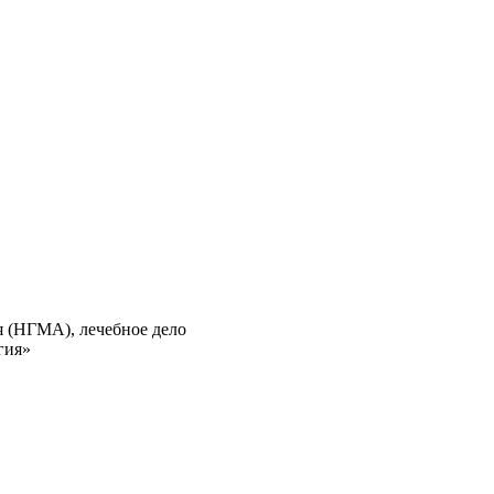
 (НГМА), лечебное дело
гия»