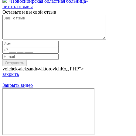
«Новосибирская областная больница»
читать отзывы
Оставьте и вы свой отзыв
volchek-aleksandr-viktorovich
Код PHP
">
закрыть
Закрыть видео