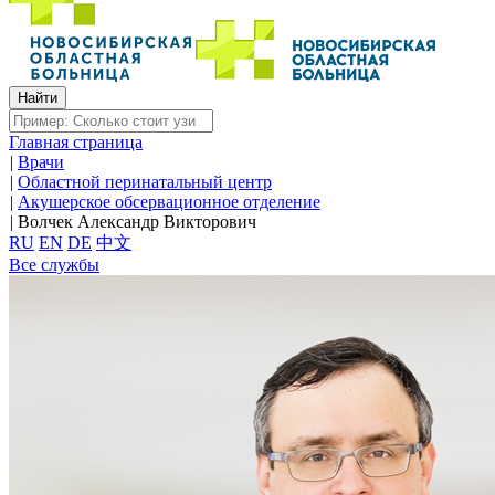
Главная страница
|
Врачи
|
Областной перинатальный центр
|
Акушерское обсервационное отделение
|
Волчек Александр Викторович
RU
EN
DE
中文
Все службы