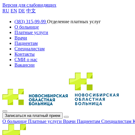
Версия для слабовидящих
RU
EN
DE
中文
(383) 315-99-99
Отделение платных услуг
О больнице
Платные услуги
Врачи
Пациентам
Специалистам
Контакты
СМИ о нас
Вакансии
Записаться на платный прием
О больнице
Платные услуги
Врачи
Пациентам
Специалистам