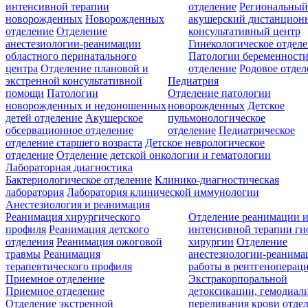
интенсивной терапии
отделение
Региональны
новорожденных
Новорожденных
акушерский дистанцион
отделение
Отделение
консультативный центр
анестезиологии-реанимации
Гинекологическое отдел
областного перинатального
Патологии беременност
центра
Отделение плановой и
отделение
Родовое отдел
экстренной консультативной
Педиатрия
помощи
Патологии
Отделение патологии
новорожденных и недоношенных
новорожденных
Детское
детей отделение
Акушерское
пульмонологическое
обсервационное отделение
отделение
Педиатрическое
отделение старшего возраста
Детское неврологическое
отделение
Отделение детской онкологии и гематологии
Лабораторная диагностика
Бактериологическое отделение
Клинико-диагностическая
лаборатория
Лаборатория клинической иммунологии
Анестезиология и реанимация
Реанимация хирургического
Отделение реанимации 
профиля
Реанимация детского
интенсивной терапии г
отделения
Реанимация ожоговой
хирургии
Отделение
травмы
Реанимация
анестезиологии-реанима
терапевтического профиля
работы в рентгеноперац
Приемное отделение
Экстракорпоральной
Приемное отделение
детоксикации, гемодиали
Отделение экстренной
переливания крови отде