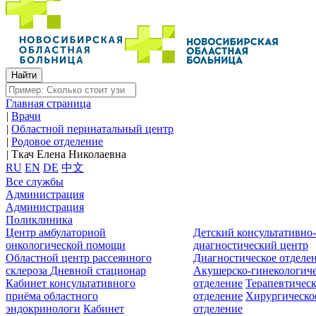
Главная страница
|
Врачи
|
Областной перинатальный центр
|
Родовое отделение
|
Ткач Елена Николаевна
RU
EN
DE
中文
Все службы
Администрация
Администрация
Поликлиника
Центр амбулаторной
Детский консультативно
онкологической помощи
диагностический центр
Областной центр рассеянного
Диагностическое отделе
склероза
Дневной стационар
Акушерско-гинекологиче
Кабинет консультативного
отделение
Терапевтическ
приёма областного
отделение
Хирургическо
эндокринологи
Кабинет
отделение