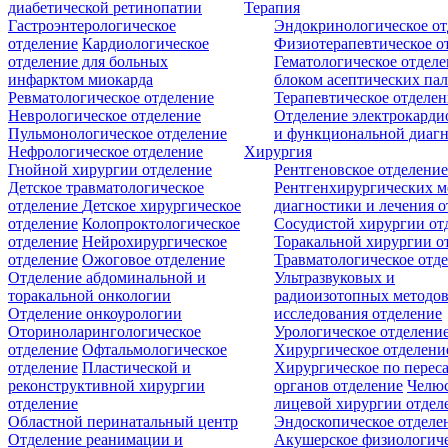
диабетической ретинопатии
Терапия
Гастроэнтерологическое
Эндокринологическое от
отделение
Кардиологическое
Физиотерапевтическое о
отделение для больных
Гематологическое отделе
инфарктом миокарда
блоком асептических пал
Ревматологическое отделение
Терапевтическое отделе
Неврологическое отделение
Отделение электрокарди
Пульмонологическое отделение
и функциональной диаг
Нефрологическое отделение
Хирургия
Гнойной хирургии отделение
Рентгеновское отделени
Детское травматологическое
Рентгенхирургических м
отделение
Детское хирургическое
диагностики и лечения о
отделение
Колопроктологическое
Сосудистой хирургии от
отделение
Нейрохирургическое
Торакальной хирургии о
отделение
Ожоговое отделение
Травматологическое отд
Отделение абдоминальной и
Ультразвуковых и
торакальной онкологии
радиоизотопных методо
Отделение онкоурологии
исследования отделение
Оториноларингологическое
Урологическое отделени
отделение
Офтальмологическое
Хирургическое отделени
отделение
Пластической и
Хирургическое по перес
реконструктивной хирургии
органов отделение
Челюс
отделение
лицевой хирургии отдел
Областной перинатальный центр
Эндоскопическое отделе
Отделение реанимации и
Акушерское физиологич