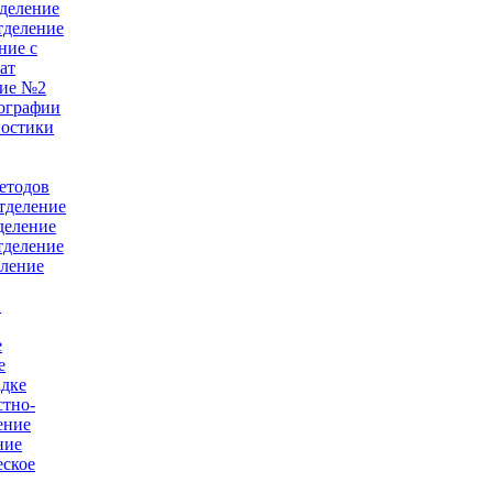
деление
тделение
ние с
ат
ние №2
ографии
ностики
е
етодов
тделение
деление
тделение
еление
в
е
е
адке
тно-
ение
ние
еское
й