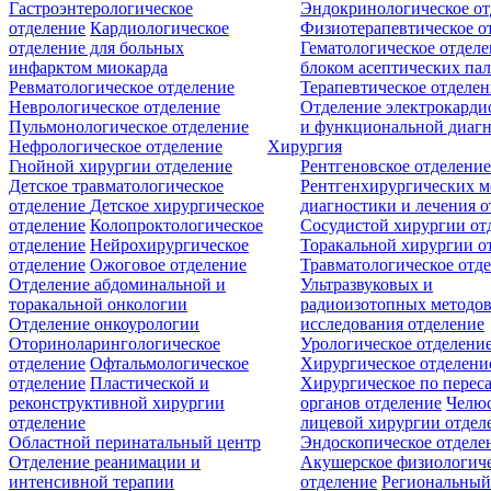
Гастроэнтерологическое
Эндокринологическое от
отделение
Кардиологическое
Физиотерапевтическое о
отделение для больных
Гематологическое отделе
инфарктом миокарда
блоком асептических пал
Ревматологическое отделение
Терапевтическое отделе
Неврологическое отделение
Отделение электрокарди
Пульмонологическое отделение
и функциональной диаг
Нефрологическое отделение
Хирургия
Гнойной хирургии отделение
Рентгеновское отделени
Детское травматологическое
Рентгенхирургических м
отделение
Детское хирургическое
диагностики и лечения о
отделение
Колопроктологическое
Сосудистой хирургии от
отделение
Нейрохирургическое
Торакальной хирургии о
отделение
Ожоговое отделение
Травматологическое отд
Отделение абдоминальной и
Ультразвуковых и
торакальной онкологии
радиоизотопных методо
Отделение онкоурологии
исследования отделение
Оториноларингологическое
Урологическое отделени
отделение
Офтальмологическое
Хирургическое отделени
отделение
Пластической и
Хирургическое по перес
реконструктивной хирургии
органов отделение
Челюс
отделение
лицевой хирургии отдел
Областной перинатальный центр
Эндоскопическое отделе
Отделение реанимации и
Акушерское физиологич
интенсивной терапии
отделение
Региональны