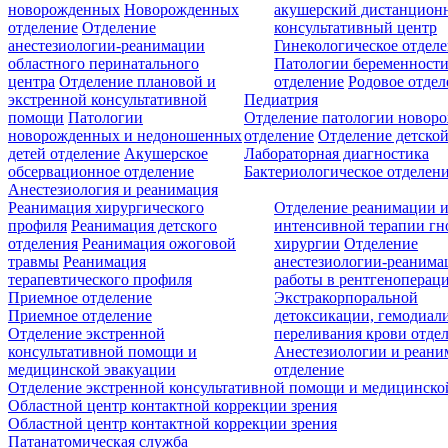
новорожденных
Новорожденных
акушерский дистанцион
отделение
Отделение
консультативный центр
анестезиологии-реанимации
Гинекологическое отдел
областного перинатального
Патологии беременност
центра
Отделение плановой и
отделение
Родовое отдел
экстренной консультативной
Педиатрия
помощи
Патологии
Отделение патологии новор
новорожденных и недоношенных
отделение
Отделение детской
детей отделение
Акушерское
Лабораторная диагностика
обсервационное отделение
Бактериологическое отделен
Анестезиология и реанимация
Реанимация хирургического
Отделение реанимации 
профиля
Реанимация детского
интенсивной терапии г
отделения
Реанимация ожоговой
хирургии
Отделение
травмы
Реанимация
анестезиологии-реанима
терапевтического профиля
работы в рентгеноперац
Приемное отделение
Экстракорпоральной
Приемное отделение
детоксикации, гемодиали
Отделение экстренной
переливания крови отде
консультативной помощи и
Анестезиологии и реан
медицинской эвакуации
отделение
Отделение экстренной консультативной помощи и медицинско
Областной центр контактной коррекции зрения
Областной центр контактной коррекции зрения
Патанатомическая служба