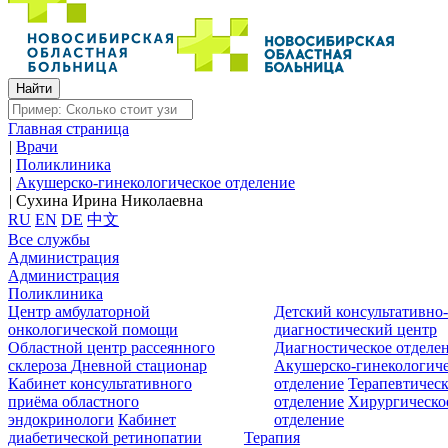
Главная страница
|
Врачи
|
Поликлиника
|
Акушерско-гинекологическое отделение
|
Сухина Ирина Николаевна
RU
EN
DE
中文
Все службы
Администрация
Администрация
Поликлиника
Центр амбулаторной
Детский консультативно
онкологической помощи
диагностический центр
Областной центр рассеянного
Диагностическое отделе
склероза
Дневной стационар
Акушерско-гинекологиче
Кабинет консультативного
отделение
Терапевтическ
приёма областного
отделение
Хирургическо
эндокринологи
Кабинет
отделение
диабетической ретинопатии
Терапия