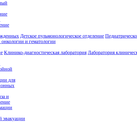
ный
ение
и
ение
ожденных
Детское пульмонологическое отделение
Педиатрическо
 онкологии и гематологии
ие
Клинико-диагностическая лаборатория
Лаборатория клиничес
и
нойной
ции для
ионных
за и
ление
имации
й эвакуации