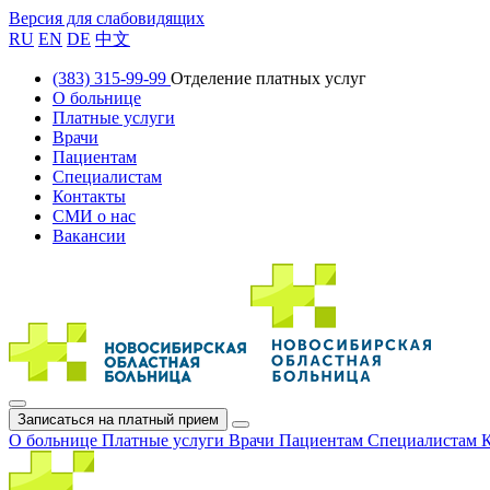
Версия для слабовидящих
RU
EN
DE
中文
(383) 315-99-99
Отделение платных услуг
О больнице
Платные услуги
Врачи
Пациентам
Специалистам
Контакты
СМИ о нас
Вакансии
Записаться на платный прием
О больнице
Платные услуги
Врачи
Пациентам
Специалистам