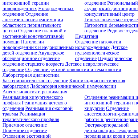
интенсивной терапии
отделение
Региональны
новорожденных
Новорожденных
акушерский дистанцион
отделение
Отделение
консультативный центр
анестезиологии-реанимации
Гинекологическое отдел
областного перинатального
Патологии беременност
центра
Отделение плановой и
отделение
Родовое отдел
экстренной консультативной
Педиатрия
помощи
Патологии
Отделение патологии
новорожденных и недоношенных
новорожденных
Детское
детей отделение
Акушерское
пульмонологическое
обсервационное отделение
отделение
Педиатрическое
отделение старшего возраста
Детское неврологическое
отделение
Отделение детской онкологии и гематологии
Лабораторная диагностика
Бактериологическое отделение
Клинико-диагностическая
лаборатория
Лаборатория клинической иммунологии
Анестезиология и реанимация
Реанимация хирургического
Отделение реанимации 
профиля
Реанимация детского
интенсивной терапии г
отделения
Реанимация ожоговой
хирургии
Отделение
травмы
Реанимация
анестезиологии-реанима
терапевтического профиля
работы в рентгеноперац
Приемное отделение
Экстракорпоральной
Приемное отделение
детоксикации, гемодиали
Отделение экстренной
переливания крови отде