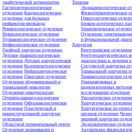
диабетической ретинопатии
Терапия
Гастроэнтерологическое
Эндокринологическое от
отделение
Кардиологическое
Физиотерапевтическое о
отделение для больных
Гематологическое отделе
инфарктом миокарда
блоком асептических пал
Ревматологическое отделение
Терапевтическое отделе
Неврологическое отделение
Отделение электрокарди
Пульмонологическое отделение
и функциональной диаг
Нефрологическое отделение
Хирургия
Гнойной хирургии отделение
Рентгеновское отделени
Детское травматологическое
Рентгенхирургических м
отделение
Детское хирургическое
диагностики и лечения о
отделение
Колопроктологическое
Сосудистой хирургии от
отделение
Нейрохирургическое
Торакальной хирургии о
отделение
Ожоговое отделение
Травматологическое отд
Отделение абдоминальной и
Ультразвуковых и
торакальной онкологии
радиоизотопных методо
Отделение онкоурологии
исследования отделение
Оториноларингологическое
Урологическое отделени
отделение
Офтальмологическое
Хирургическое отделени
отделение
Пластической и
Хирургическое по перес
реконструктивной хирургии
органов отделение
Челюс
отделение
лицевой хирургии отдел
Областной перинатальный центр
Эндоскопическое отделе
Отделение реанимации и
Акушерское физиологич