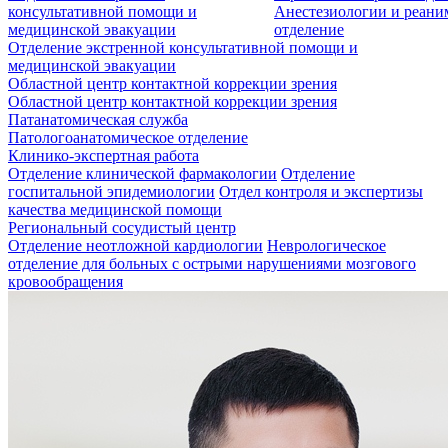
консультативной помощи и
Анестезиологии и реан
медицинской эвакуации
отделение
Отделение экстренной консультативной помощи и
медицинской эвакуации
Областной центр контактной коррекции зрения
Областной центр контактной коррекции зрения
Патанатомическая служба
Патологоанатомическое отделение
Клинико-экспертная работа
Отделение клинической фармакологии
Отделение
госпитальной эпидемиологии
Отдел контроля и экспертизы
качества медицинской помощи
Региональный сосудистый центр
Отделение неотложной кардиологии
Неврологическое
отделение для больных с острыми нарушениями мозгового
кровообращения