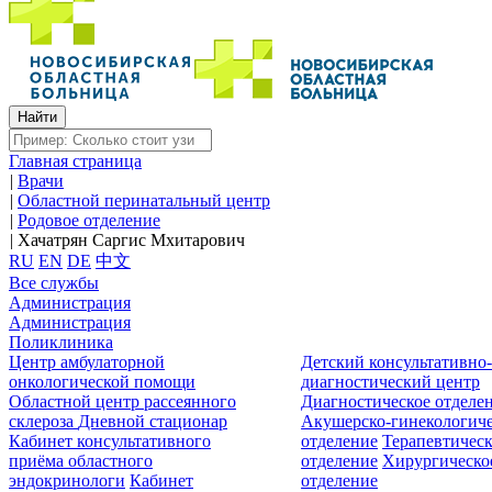
Главная страница
|
Врачи
|
Областной перинатальный центр
|
Родовое отделение
|
Хачатрян Саргис Мхитарович
RU
EN
DE
中文
Все службы
Администрация
Администрация
Поликлиника
Центр амбулаторной
Детский консультативно
онкологической помощи
диагностический центр
Областной центр рассеянного
Диагностическое отделе
склероза
Дневной стационар
Акушерско-гинекологиче
Кабинет консультативного
отделение
Терапевтическ
приёма областного
отделение
Хирургическо
эндокринологи
Кабинет
отделение