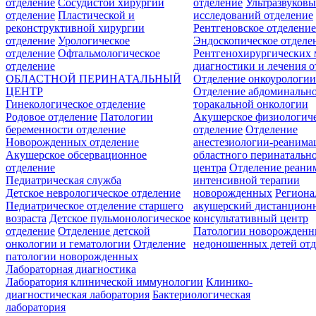
отделение
Сосудистой хирургии
отделение
Ультразвуков
отделение
Пластической и
исследований отделение
реконструктивной хирургии
Рентгеновское отделени
отделение
Урологическое
Эндоскопическое отделе
отделение
Офтальмологическое
Рентгенохирургических 
отделение
диагностики и лечения о
ОБЛАСТНОЙ ПЕРИНАТАЛЬНЫЙ
Отделение онкоурологи
ЦЕНТР
Отделение абдоминальн
Гинекологическое отделение
торакальной онкологии
Родовое отделение
Патологии
Акушерское физиологич
беременности отделение
отделение
Отделение
Новорожденных отделение
анестезиологии-реанима
Акушерское обсервационное
областного перинатальн
отделение
центра
Отделение реани
Педиатрическая служба
интенсивной терапии
Детское неврологическое отделение
новорожденных
Регион
Педиатрическое отделение старшего
акушерский дистанцион
возраста
Детское пульмонологическое
консультативный центр
отделение
Отделение детской
Патологии новорожденн
онкологии и гематологии
Отделение
недоношенных детей отд
патологии новорожденных
Лабораторная диагностика
Лаборатория клинической иммунологии
Клинико-
диагностическая лаборатория
Бактериологическая
лаборатория