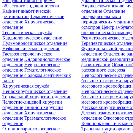
консультативного приёма
Диагностическое отделе
областного эндокринологии
Акушерско-гинекологиче
Кабинет диабетической
отделение
Отделение
ретинопатии
Терапевтическое
предварительных и
отделение
Хирургическое
периодических медицин
отделение
осмотров
Центр амбулат
Терапевтическая служба
онкологической помощи
Кардиологическое отделение
Ревматологическое отде
Пульмонологическое отделение
Терапевтическое отделе
Нефрологическое отделение
Функциональной диагно
Гастроэнтерологическое
отделение
Отделение ра
отделение
Эндокринологическое
медицинской реабилита
отделение
Неврологическое
физиотерапии
Областной
отделение
Гематологическое
рассеянного склероза
отделение c блоком асептических
Неврологическое отделе
палат
больных с острыми нар
Хирургическая служба
мозгового кровообращен
Нейрохирургическое отделение
Неврологическое отделе
Торакальной хирургии отделение
больных с острыми нар
Челюстно-лицевой хирургии
мозгового кровообращен
отделение
Гнойной хирургии
Детское хирургическое о
отделение
Хирургическое
Детское травматологичес
отделение
Травматологическое
отделение
Ожоговое отд
отделение
Колопроктологическое о
Оториноларингологическое
Трансплантации органов