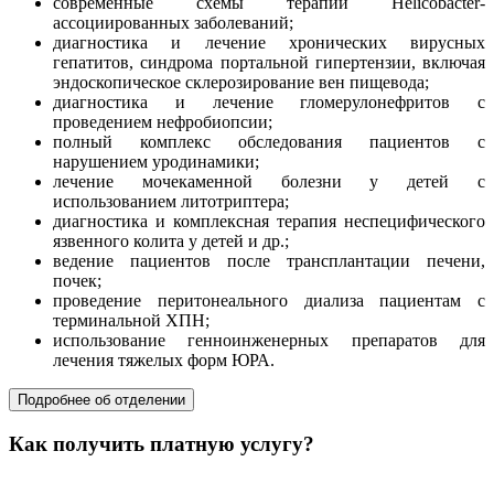
современные схемы терапии Helicobacter-
ассоциированных заболеваний;
диагностика и лечение хронических вирусных
гепатитов, синдрома портальной гипертензии, включая
эндоскопическое склерозирование вен пищевода;
диагностика и лечение гломерулонефритов с
проведением нефробиопсии;
полный комплекс обследования пациентов с
нарушением уродинамики;
лечение мочекаменной болезни у детей с
использованием литотриптера;
диагностика и комплексная терапия неспецифического
язвенного колита у детей и др.;
ведение пациентов после трансплантации печени,
почек;
проведение перитонеального диализа пациентам с
терминальной ХПН;
использование генноинженерных препаратов для
лечения тяжелых форм ЮРА.
Подробнее об отделении
Как получить платную услугу?