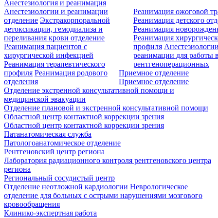
Анестезиология и реанимация
Анестезиологии и реанимации
Реанимация ожоговой т
отделение
Экстракорпоральной
Реанимация детского от
детоксикации, гемодиализа и
Реанимация новорожде
переливания крови отделение
Реанимация хирургическ
Реанимация пациентов с
профиля
Анестезиологии
хирургической инфекцией
реанимации для работы 
Реанимация терапевтического
рентгеноперационных
профиля
Реанимация родового
Приемное отделение
отделения
Приемное отделение
Отделение экстренной консультативной помощи и
медицинской эвакуации
Отделение плановой и экстренной консультативной помощи
Областной центр контактной коррекции зрения
Областной центр контактной коррекции зрения
Патанатомическая служба
Патологоанатомическое отделение
Рентгеновский центр региона
Лаборатория радиационного контроля рентгеновского центра
региона
Региональный сосудистый центр
Отделение неотложной кардиологии
Неврологическое
отделение для больных с острыми нарушениями мозгового
кровообращения
Клинико-экспертная работа