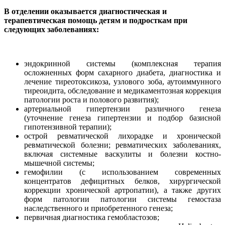
В отделении оказывается диагностическая и
терапевтическая помощь детям и подросткам при
следующих заболеваниях:
эндокринной системы (комплексная терапия
осложненных форм сахарного диабета, диагностика и
лечение тиреотоксикоза, узлового зоба, аутоиммунного
тиреоидита, обследование и медикаментозная коррекция
патологии роста и полового развития);
артериальной гипертензии различного генеза
(уточнение генеза гипертензии и подбор базисной
гипотензивной терапии);
острой ревматической лихорадке и хронической
ревматической болезни; ревматических заболеваниях,
включая системные васкулиты и болезни костно-
мышечной системы;
гемофилии (с использованием современных
концентратов дефицитных белков, хирургической
коррекции хронической артропатии), а также других
форм патологии патологии системы гемостаза
наследственного и приобретенного генеза;
первичная диагностика гемобластозов;