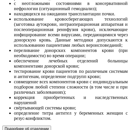
с неотложными состояниями в консервативной
нефрологии (ситуационный гемодиализ);
находящихся на ожидании трансплантации почки.
использование кровосберегающих технологий
(заготовка аутокрови, интраоперационная аппаратная и
послеоперационная реинфузия крови), исключающие
инфицирование всеми вирусами, передающимися через
донорскую кровь. Данные методики допускаются к
использованию пациентами любых вероисповеданий;
переливание донорских компонентов крови (при
необходимости) во время операции;
обеспечение лечебных отделений больницы
компонентами донорской крови;
тестирование крови пациентов по различным системам
и антигенам, определение подгрупп крови;
совмещение всех компонентов крови с индивидуальным
подбором любой степени сложности (в том числе и при
различных заболеваниях);
коррекция приобретенных и наследственных
нарушений
свёртывающей системы крови;
определение титра антител у беременных женщин с
резус-конфликтом.
Подробнее об отделении