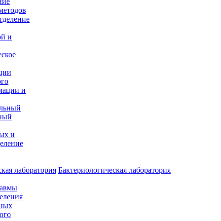
ние
методов
тделение
и
ой и
еское
ции
ого
мации и
альный
ный
ых и
еление
кая лаборатория
Бактериологическая лаборатория
равмы
деления
нных
ого