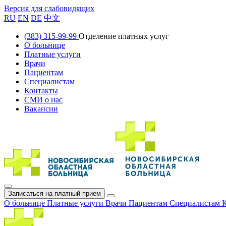
Версия для слабовидящих
RU
EN
DE
中文
(383) 315-99-99
Отделение платных услуг
О больнице
Платные услуги
Врачи
Пациентам
Специалистам
Контакты
СМИ о нас
Вакансии
Записаться на платный прием
О больнице
Платные услуги
Врачи
Пациентам
Специалистам