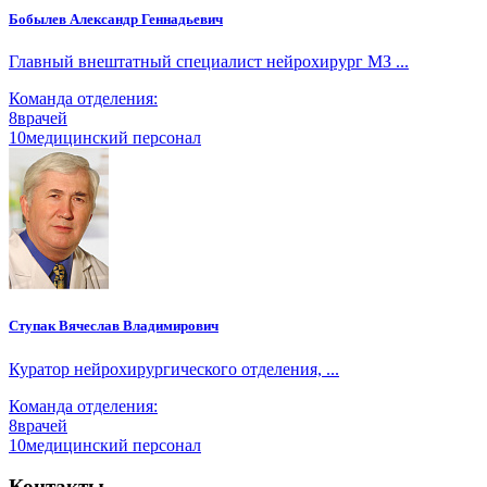
Бобылев Александр Геннадьевич
Главный внештатный специалист нейрохирург МЗ ...
Команда отделения:
8
врачей
10
медицинский персонал
Ступак Вячеслав Владимирович
Куратор нейрохирургического отделения, ...
Команда отделения:
8
врачей
10
медицинский персонал
Контакты