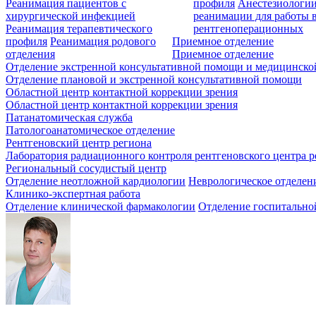
Реанимация пациентов с
профиля
Анестезиологии
хирургической инфекцией
реанимации для работы 
Реанимация терапевтического
рентгеноперационных
профиля
Реанимация родового
Приемное отделение
отделения
Приемное отделение
Отделение экстренной консультативной помощи и медицинско
Отделение плановой и экстренной консультативной помощи
Областной центр контактной коррекции зрения
Областной центр контактной коррекции зрения
Патанатомическая служба
Патологоанатомическое отделение
Рентгеновский центр региона
Лаборатория радиационного контроля рентгеновского центра р
Региональный сосудистый центр
Отделение неотложной кардиологии
Неврологическое отделен
Клинико-экспертная работа
Отделение клинической фармакологии
Отделение госпитально