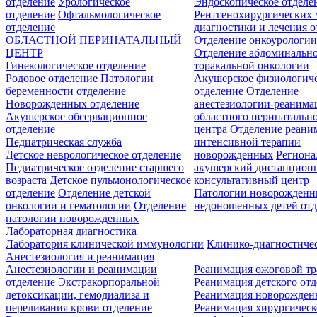
отделение
Урологическое
Эндоскопическое отделе
отделение
Офтальмологическое
Рентгенохирургических 
отделение
диагностики и лечения о
ОБЛАСТНОЙ ПЕРИНАТАЛЬНЫЙ
Отделение онкоурологи
ЦЕНТР
Отделение абдоминальн
Гинекологическое отделение
торакальной онкологии
Родовое отделение
Патологии
Акушерское физиологич
беременности отделение
отделение
Отделение
Новорожденных отделение
анестезиологии-реанима
Акушерское обсервационное
областного перинатальн
отделение
центра
Отделение реани
Педиатрическая служба
интенсивной терапии
Детское неврологическое отделение
новорожденных
Регион
Педиатрическое отделение старшего
акушерский дистанцион
возраста
Детское пульмонологическое
консультативный центр
отделение
Отделение детской
Патологии новорожденн
онкологии и гематологии
Отделение
недоношенных детей отд
патологии новорожденных
Лабораторная диагностика
Лаборатория клинической иммунологии
Клинико-диагностичес
Анестезиология и реанимация
Анестезиологии и реанимации
Реанимация ожоговой т
отделение
Экстракорпоральной
Реанимация детского от
детоксикации, гемодиализа и
Реанимация новорожде
переливания крови отделение
Реанимация хирургическ