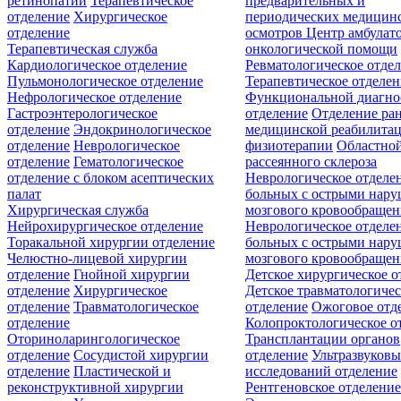
ретинопатии
Терапевтическое
предварительных и
отделение
Хирургическое
периодических медицин
отделение
осмотров
Центр амбулат
Терапевтическая служба
онкологической помощи
Кардиологическое отделение
Ревматологическое отде
Пульмонологическое отделение
Терапевтическое отделе
Нефрологическое отделение
Функциональной диагно
Гастроэнтерологическое
отделение
Отделение ра
отделение
Эндокринологическое
медицинской реабилита
отделение
Неврологическое
физиотерапии
Областной
отделение
Гематологическое
рассеянного склероза
отделение c блоком асептических
Неврологическое отделе
палат
больных с острыми нар
Хирургическая служба
мозгового кровообращен
Нейрохирургическое отделение
Неврологическое отделе
Торакальной хирургии отделение
больных с острыми нар
Челюстно-лицевой хирургии
мозгового кровообращен
отделение
Гнойной хирургии
Детское хирургическое о
отделение
Хирургическое
Детское травматологичес
отделение
Травматологическое
отделение
Ожоговое отд
отделение
Колопроктологическое о
Оториноларингологическое
Трансплантации органов
отделение
Сосудистой хирургии
отделение
Ультразвуков
отделение
Пластической и
исследований отделение
реконструктивной хирургии
Рентгеновское отделени