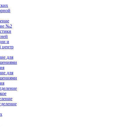
ских
орной
ление
ние №2
стики
нней
ции и
 центр
ние для
ушениями
ия
ние для
ушениями
ия
тделение
кое
еление
тделение
ых
е