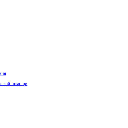
ния
инской помощи