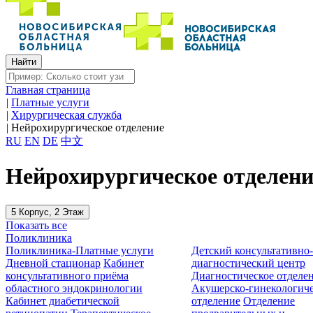
Главная страница
|
Платные услуги
|
Хирургическая служба
|
Нейрохирургическое отделение
RU
EN
DE
中文
Нейрохирургическое отделени
5 Корпус, 2 Этаж
Показать все
Поликлиника
Поликлиника-Платные услуги
Детский консультативно
Дневной стационар
Кабинет
диагностический центр
консультативного приёма
Диагностическое отделе
областного эндокринологии
Акушерско-гинекологиче
Кабинет диабетической
отделение
Отделение