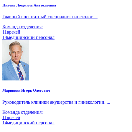
Пивень Людмила Анатольевна
Главный внештатный специалист гинеколог ...
Команда отделения:
11
врачей
14
медицинский персонал
Маринкин Игорь Олегович
Руководитель клиники акушерства и гинекологии, ...
Команда отделения:
11
врачей
14
медицинский персонал