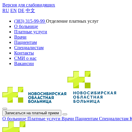
Версия для слабовидящих
RU
EN
DE
中文
(383) 315-99-99
Отделение платных услуг
О больнице
Платные услуги
Врачи
Пациентам
Специалистам
Контакты
СМИ о нас
Вакансии
Записаться на платный прием
О больнице
Платные услуги
Врачи
Пациентам
Специалистам