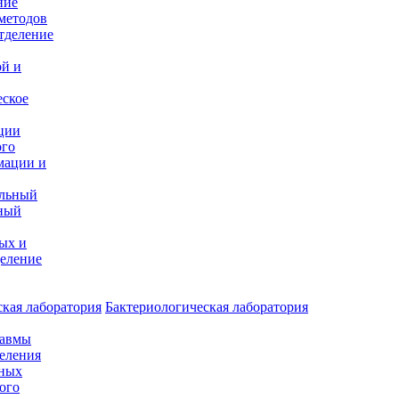
ние
методов
тделение
и
ой и
еское
ции
ого
мации и
альный
ный
ых и
еление
кая лаборатория
Бактериологическая лаборатория
равмы
деления
нных
ого