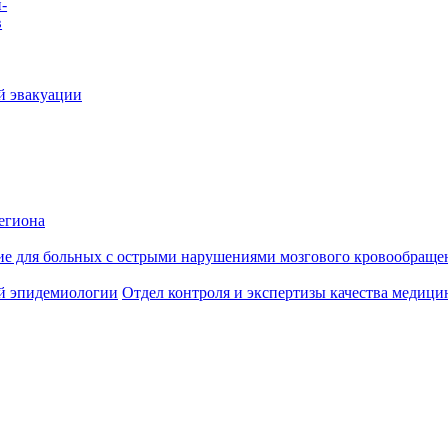
-
в
й эвакуации
егиона
ие для больных с острыми нарушениями мозгового кровообраще
й эпидемиологии
Отдел контроля и экспертизы качества медиц