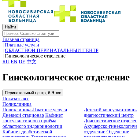
Главная страница
|
Платные услуги
|
ОБЛАСТНОЙ ПЕРИНАТАЛЬНЫЙ ЦЕНТР
|
Гинекологическое отделение
RU
EN
DE
中文
Гинекологическое отделение
Перинатальный центр, 6 Этаж
Показать все
Поликлиника
Поликлиника-Платные услуги
Детский консультативно
Дневной стационар
Кабинет
диагностический центр
консультативного приёма
Диагностическое отделе
областного эндокринологии
Акушерско-гинекологиче
Кабинет диабетической
отделение
Отделение