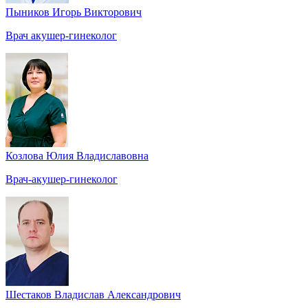
Пыников Игорь Викторович
Врач акушер-гинеколог
Козлова Юлия Владиславовна
Врач-акушер-гинеколог
Шестаков Владислав Александрович