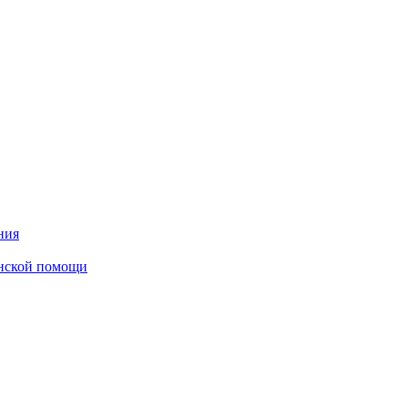
ния
инской помощи