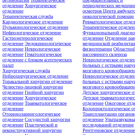
ретинопатии
Терапевтическое
предварительных и
отделение
Хирургическое
периодических медицин
отделение
осмотров
Центр амбулат
Терапевтическая служба
онкологической помощи
Кардиологическое отделение
Ревматологическое отде
Пульмонологическое отделение
Терапевтическое отделе
Нефрологическое отделение
Функциональной диагно
Гастроэнтерологическое
отделение
Отделение ра
отделение
Эндокринологическое
медицинской реабилита
отделение
Неврологическое
физиотерапии
Областной
отделение
Гематологическое
рассеянного склероза
отделение c блоком асептических
Неврологическое отделе
палат
больных с острыми нар
Хирургическая служба
мозгового кровообращен
Нейрохирургическое отделение
Неврологическое отделе
Торакальной хирургии отделение
больных с острыми нар
Челюстно-лицевой хирургии
мозгового кровообращен
отделение
Гнойной хирургии
Детское хирургическое о
отделение
Хирургическое
Детское травматологичес
отделение
Травматологическое
отделение
Ожоговое отд
отделение
Колопроктологическое о
Оториноларингологическое
Трансплантации органов
отделение
Сосудистой хирургии
отделение
Ультразвуков
отделение
Пластической и
исследований отделение
реконструктивной хирургии
Рентгеновское отделени