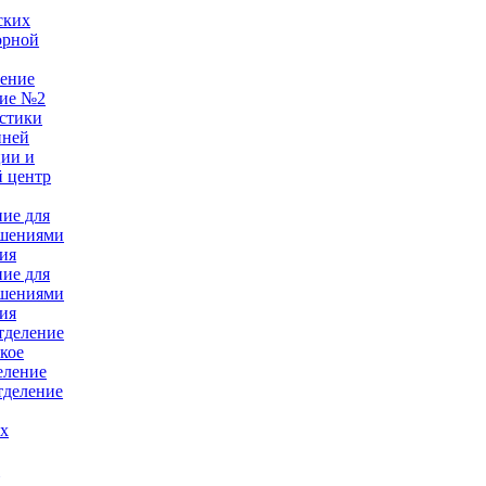
ских
орной
ление
ние №2
стики
нней
ции и
 центр
ние для
ушениями
ия
ние для
ушениями
ия
тделение
кое
еление
тделение
ых
е