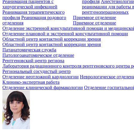
Реанимация пациентов с
профиля
Анестезиологии
хирургической инфекцией
реанимации для работы 
Реанимация терапевтического
рентгеноперационных
профиля
Реанимация родового
Приемное отделение
отделения
Приемное отделение
Отделение экстренной консультативной помощи и медицинско
Отделение плановой и экстренной консультативной помощи
Областной центр контактной коррекции зрения
Областной центр контактной коррекции зрения
Патанатомическая служба
Патологоанатомическое отделение
Рентгеновский центр региона
Лаборатория радиационного контроля рентгеновского центра р
Региональный сосудистый центр
Отделение неотложной кардиологии
Неврологическое отделен
Клинико-экспертная работа
Отделение клинической фармакологии
Отделение госпитально