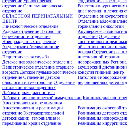
отделение
Урологическое
Эндоскопическое отделе
отделение
Офтальмологическое
Рентгенохирургических 
отделение
диагностики и лечения о
ОБЛАСТНОЙ ПЕРИНАТАЛЬНЫЙ
Отделение онкоурологи
ЦЕНТР
Отделение абдоминальн
Гинекологическое отделение
торакальной онкологии
Родовое отделение
Патологии
Акушерское физиологич
беременности отделение
отделение
Отделение
Новорожденных отделение
анестезиологии-реанима
Акушерское обсервационное
областного перинатальн
отделение
центра
Отделение реани
Педиатрическая служба
интенсивной терапии
Детское неврологическое отделение
новорожденных
Регион
Педиатрическое отделение старшего
акушерский дистанцион
возраста
Детское пульмонологическое
консультативный центр
отделение
Отделение детской
Патологии новорожденн
онкологии и гематологии
Отделение
недоношенных детей отд
патологии новорожденных
Лабораторная диагностика
Лаборатория клинической иммунологии
Клинико-диагностичес
Анестезиология и реанимация
Анестезиологии и реанимации
Реанимация ожоговой т
отделение
Экстракорпоральной
Реанимация детского от
детоксикации, гемодиализа и
Реанимация новорожде
переливания крови отделение
Реанимация хирургическ