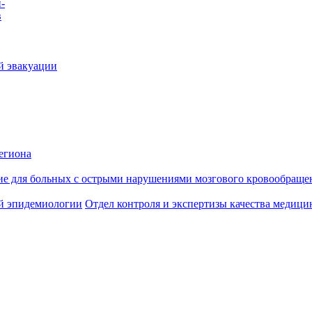
-
в
й эвакуации
егиона
ие для больных с острыми нарушениями мозгового кровообраще
й эпидемиологии
Отдел контроля и экспертизы качества медиц