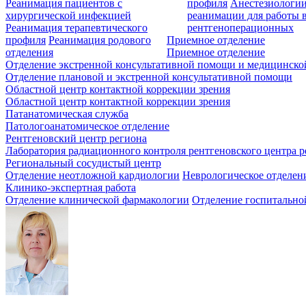
Реанимация пациентов с
профиля
Анестезиологии
хирургической инфекцией
реанимации для работы 
Реанимация терапевтического
рентгеноперационных
профиля
Реанимация родового
Приемное отделение
отделения
Приемное отделение
Отделение экстренной консультативной помощи и медицинско
Отделение плановой и экстренной консультативной помощи
Областной центр контактной коррекции зрения
Областной центр контактной коррекции зрения
Патанатомическая служба
Патологоанатомическое отделение
Рентгеновский центр региона
Лаборатория радиационного контроля рентгеновского центра р
Региональный сосудистый центр
Отделение неотложной кардиологии
Неврологическое отделен
Клинико-экспертная работа
Отделение клинической фармакологии
Отделение госпитально