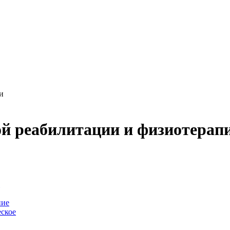
и
й реабилитации и физиотерап
-
ние
ское