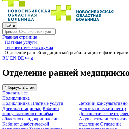
Главная страница
|
Платные услуги
|
Терапевтическая служба
|
Отделение ранней медицинской реабилитации и физиотерапи
RU
EN
DE
中文
Отделение ранней медицинско
4 Корпус, 2 Этаж
Показать все
Поликлиника
Поликлиника-Платные услуги
Детский консультативно
Дневной стационар
Кабинет
диагностический центр
консультативного приёма
Диагностическое отделе
областного эндокринологии
Акушерско-гинекологиче
Кабинет диабетической
отделение
Отделение