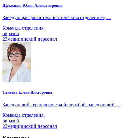
Щекодько Юлия Александровна
Заведующая физиотерапевтическим отделением, ...
Команда отделения:
5
врачей
23
медицинский персонал
Танеева Елена Викторовна
Заведующий терапевтической службой, заведующий ...
Команда отделения:
5
врачей
23
медицинский персонал
Контакты