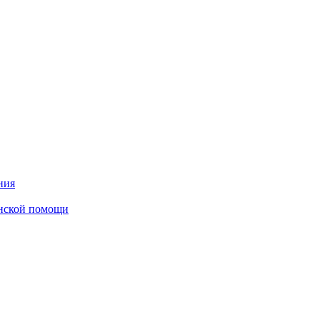
ния
инской помощи