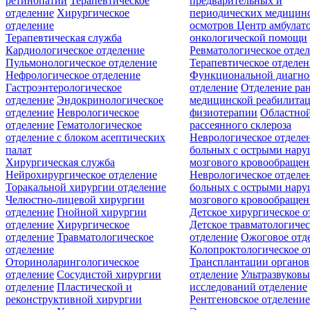
ретинопатии
Терапевтическое
предварительных и
отделение
Хирургическое
периодических медицин
отделение
осмотров
Центр амбулат
Терапевтическая служба
онкологической помощи
Кардиологическое отделение
Ревматологическое отде
Пульмонологическое отделение
Терапевтическое отделе
Нефрологическое отделение
Функциональной диагно
Гастроэнтерологическое
отделение
Отделение ра
отделение
Эндокринологическое
медицинской реабилита
отделение
Неврологическое
физиотерапии
Областной
отделение
Гематологическое
рассеянного склероза
отделение c блоком асептических
Неврологическое отделе
палат
больных с острыми нар
Хирургическая служба
мозгового кровообращен
Нейрохирургическое отделение
Неврологическое отделе
Торакальной хирургии отделение
больных с острыми нар
Челюстно-лицевой хирургии
мозгового кровообращен
отделение
Гнойной хирургии
Детское хирургическое о
отделение
Хирургическое
Детское травматологичес
отделение
Травматологическое
отделение
Ожоговое отд
отделение
Колопроктологическое о
Оториноларингологическое
Трансплантации органов
отделение
Сосудистой хирургии
отделение
Ультразвуков
отделение
Пластической и
исследований отделение
реконструктивной хирургии
Рентгеновское отделени