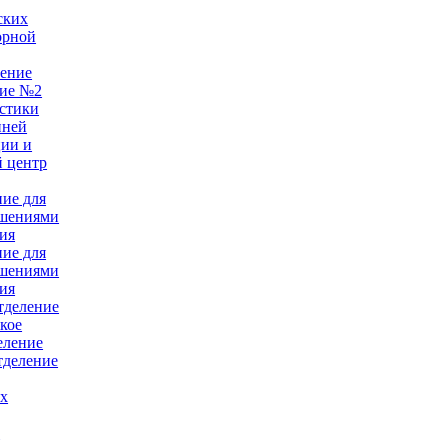
ских
орной
ление
ние №2
стики
нней
ции и
 центр
ние для
ушениями
ия
ние для
ушениями
ия
тделение
кое
еление
тделение
ых
е