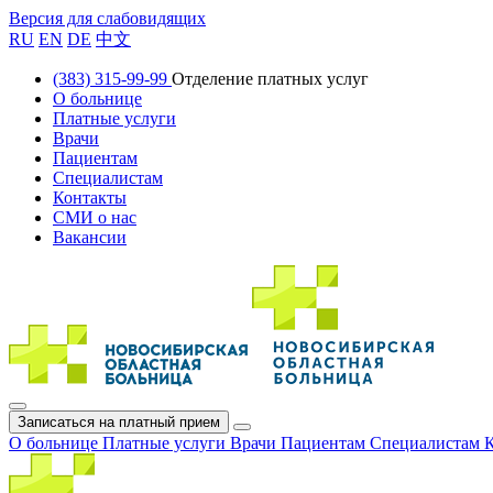
Версия для слабовидящих
RU
EN
DE
中文
(383) 315-99-99
Отделение платных услуг
О больнице
Платные услуги
Врачи
Пациентам
Специалистам
Контакты
СМИ о нас
Вакансии
Записаться на платный прием
О больнице
Платные услуги
Врачи
Пациентам
Специалистам