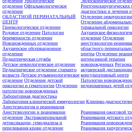
отделение
Урологическое
Эндоскопическое отделе
отделение
Офтальмологическое
Рентгенохирургических 
отделение
диагностики и лечения о
ОБЛАСТНОЙ ПЕРИНАТАЛЬНЫЙ
Отделение онкоурологи
ЦЕНТР
Отделение абдоминальн
Гинекологическое отделение
торакальной онкологии
Родовое отделение
Патологии
Акушерское физиологич
беременности отделение
отделение
Отделение
Новорожденных отделение
анестезиологии-реанима
Акушерское обсервационное
областного перинатальн
отделение
центра
Отделение реани
Педиатрическая служба
интенсивной терапии
Детское неврологическое отделение
новорожденных
Регион
Педиатрическое отделение старшего
акушерский дистанцион
возраста
Детское пульмонологическое
консультативный центр
отделение
Отделение детской
Патологии новорожденн
онкологии и гематологии
Отделение
недоношенных детей отд
патологии новорожденных
Лабораторная диагностика
Лаборатория клинической иммунологии
Клинико-диагностичес
Анестезиология и реанимация
Анестезиологии и реанимации
Реанимация ожоговой т
отделение
Экстракорпоральной
Реанимация детского от
детоксикации, гемодиализа и
Реанимация новорожде
переливания крови отделение
Реанимация хирургическ