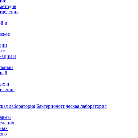
ние
методов
тделение
и
ой и
еское
ции
ого
мации и
альный
ный
ых и
еление
кая лаборатория
Бактериологическая лаборатория
равмы
деления
нных
ого