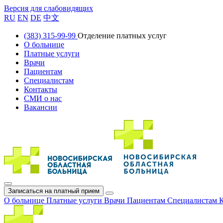
Версия для слабовидящих
RU
EN
DE
中文
(383) 315-99-99
Отделение платных услуг
О больнице
Платные услуги
Врачи
Пациентам
Специалистам
Контакты
СМИ о нас
Вакансии
Записаться на платный прием
О больнице
Платные услуги
Врачи
Пациентам
Специалистам