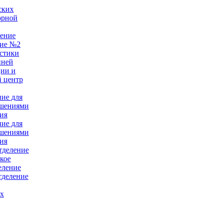
ских
орной
ление
ние №2
стики
нней
ции и
 центр
ние для
ушениями
ия
ние для
ушениями
ия
тделение
кое
еление
тделение
ых
е