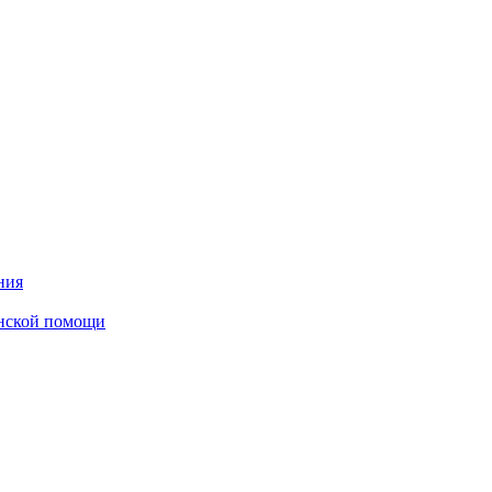
ния
инской помощи