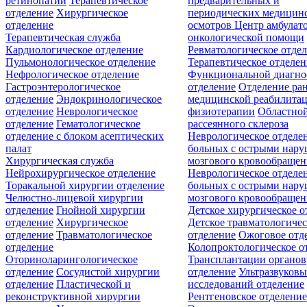
ретинопатии
Терапевтическое
предварительных и
отделение
Хирургическое
периодических медицин
отделение
осмотров
Центр амбулат
Терапевтическая служба
онкологической помощи
Кардиологическое отделение
Ревматологическое отде
Пульмонологическое отделение
Терапевтическое отделе
Нефрологическое отделение
Функциональной диагно
Гастроэнтерологическое
отделение
Отделение ра
отделение
Эндокринологическое
медицинской реабилита
отделение
Неврологическое
физиотерапии
Областной
отделение
Гематологическое
рассеянного склероза
отделение c блоком асептических
Неврологическое отделе
палат
больных с острыми нар
Хирургическая служба
мозгового кровообращен
Нейрохирургическое отделение
Неврологическое отделе
Торакальной хирургии отделение
больных с острыми нар
Челюстно-лицевой хирургии
мозгового кровообращен
отделение
Гнойной хирургии
Детское хирургическое о
отделение
Хирургическое
Детское травматологичес
отделение
Травматологическое
отделение
Ожоговое отд
отделение
Колопроктологическое о
Оториноларингологическое
Трансплантации органов
отделение
Сосудистой хирургии
отделение
Ультразвуков
отделение
Пластической и
исследований отделение
реконструктивной хирургии
Рентгеновское отделени