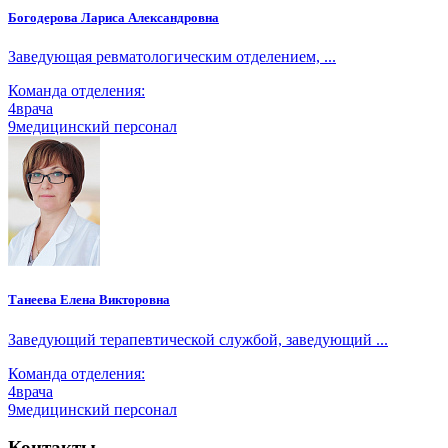
Богодерова Лариса Александровна
Заведующая ревматологическим отделением, ...
Команда отделения:
4
врача
9
медицинский персонал
Танеева Елена Викторовна
Заведующий терапевтической службой, заведующий ...
Команда отделения:
4
врача
9
медицинский персонал
Контакты