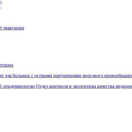
-
в
й эвакуации
егиона
ие для больных с острыми нарушениями мозгового кровообраще
й эпидемиологии
Отдел контроля и экспертизы качества медиц