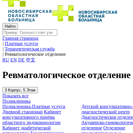
Главная страница
|
Платные услуги
|
Терапевтическая служба
|
Ревматологическое отделение
RU
EN
DE
中文
Ревматологическое отделение
3 Корпус, 5 Этаж
Показать все
Поликлиника
Поликлиника-Платные услуги
Детский консультативно
Дневной стационар
Кабинет
диагностический центр
консультативного приёма
Диагностическое отделе
областного эндокринологии
Акушерско-гинекологиче
Кабинет диабетической
отделение
Отделение