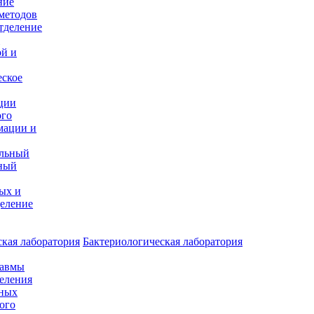
ние
методов
тделение
и
ой и
еское
ции
ого
мации и
альный
ный
ых и
еление
кая лаборатория
Бактериологическая лаборатория
равмы
деления
нных
ого