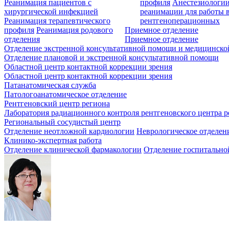
Реанимация пациентов с
профиля
Анестезиологии
хирургической инфекцией
реанимации для работы 
Реанимация терапевтического
рентгеноперационных
профиля
Реанимация родового
Приемное отделение
отделения
Приемное отделение
Отделение экстренной консультативной помощи и медицинско
Отделение плановой и экстренной консультативной помощи
Областной центр контактной коррекции зрения
Областной центр контактной коррекции зрения
Патанатомическая служба
Патологоанатомическое отделение
Рентгеновский центр региона
Лаборатория радиационного контроля рентгеновского центра р
Региональный сосудистый центр
Отделение неотложной кардиологии
Неврологическое отделен
Клинико-экспертная работа
Отделение клинической фармакологии
Отделение госпитально