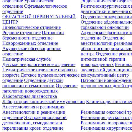
отделение
Урологическое
Эндоскопическое отделе
отделение
Офтальмологическое
Рентгенохирургических 
отделение
диагностики и лечения о
ОБЛАСТНОЙ ПЕРИНАТАЛЬНЫЙ
Отделение онкоурологи
ЦЕНТР
Отделение абдоминальн
Гинекологическое отделение
торакальной онкологии
Родовое отделение
Патологии
Акушерское физиологич
беременности отделение
отделение
Отделение
Новорожденных отделение
анестезиологии-реанима
Акушерское обсервационное
областного перинатальн
отделение
центра
Отделение реани
Педиатрическая служба
интенсивной терапии
Детское неврологическое отделение
новорожденных
Регион
Педиатрическое отделение старшего
акушерский дистанцион
возраста
Детское пульмонологическое
консультативный центр
отделение
Отделение детской
Патологии новорожденн
онкологии и гематологии
Отделение
недоношенных детей отд
патологии новорожденных
Лабораторная диагностика
Лаборатория клинической иммунологии
Клинико-диагностичес
Анестезиология и реанимация
Анестезиологии и реанимации
Реанимация ожоговой т
отделение
Экстракорпоральной
Реанимация детского от
детоксикации, гемодиализа и
Реанимация новорожде
переливания крови отделение
Реанимация хирургическ