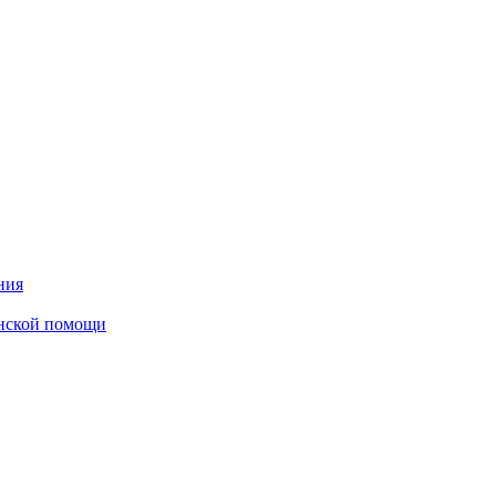
ния
инской помощи