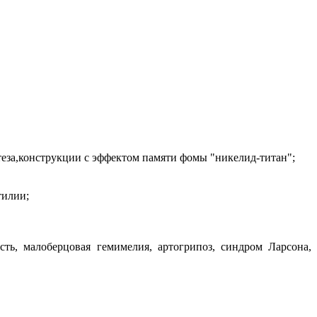
еза,конструкции с эффектом памяти фомы "никелид-титан";
тилии;
сть, малоберцовая гемимелия, артогрипоз, синдром Ларсона,