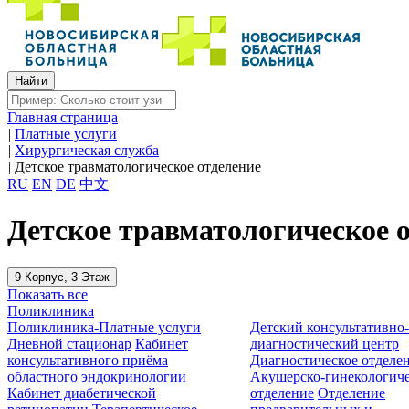
Главная страница
|
Платные услуги
|
Хирургическая служба
|
Детское травматологическое отделение
RU
EN
DE
中文
Детское травматологическое 
9 Корпус, 3 Этаж
Показать все
Поликлиника
Поликлиника-Платные услуги
Детский консультативно
Дневной стационар
Кабинет
диагностический центр
консультативного приёма
Диагностическое отделе
областного эндокринологии
Акушерско-гинекологиче
Кабинет диабетической
отделение
Отделение