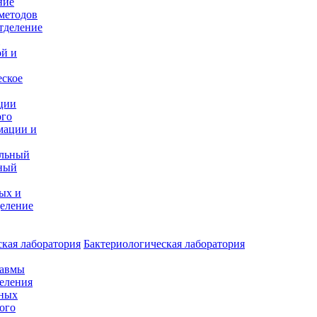
ние
методов
тделение
и
ой и
еское
ции
ого
мации и
альный
ный
ых и
еление
кая лаборатория
Бактериологическая лаборатория
равмы
деления
нных
ого