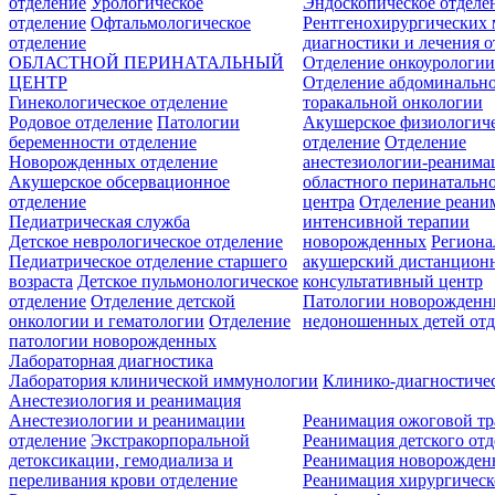
отделение
Урологическое
Эндоскопическое отделе
отделение
Офтальмологическое
Рентгенохирургических 
отделение
диагностики и лечения о
ОБЛАСТНОЙ ПЕРИНАТАЛЬНЫЙ
Отделение онкоурологи
ЦЕНТР
Отделение абдоминальн
Гинекологическое отделение
торакальной онкологии
Родовое отделение
Патологии
Акушерское физиологич
беременности отделение
отделение
Отделение
Новорожденных отделение
анестезиологии-реанима
Акушерское обсервационное
областного перинатальн
отделение
центра
Отделение реани
Педиатрическая служба
интенсивной терапии
Детское неврологическое отделение
новорожденных
Регион
Педиатрическое отделение старшего
акушерский дистанцион
возраста
Детское пульмонологическое
консультативный центр
отделение
Отделение детской
Патологии новорожденн
онкологии и гематологии
Отделение
недоношенных детей отд
патологии новорожденных
Лабораторная диагностика
Лаборатория клинической иммунологии
Клинико-диагностичес
Анестезиология и реанимация
Анестезиологии и реанимации
Реанимация ожоговой т
отделение
Экстракорпоральной
Реанимация детского от
детоксикации, гемодиализа и
Реанимация новорожде
переливания крови отделение
Реанимация хирургическ