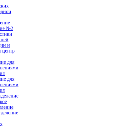
ских
орной
ление
ние №2
стики
нней
ции и
 центр
ние для
ушениями
ия
ние для
ушениями
ия
тделение
кое
еление
тделение
ых
е