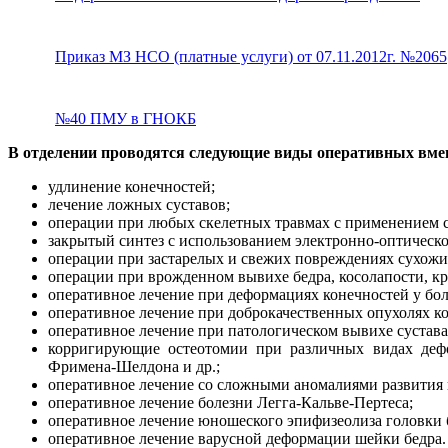
Приказ МЗ НСО (платные услуги) от 07.11.2012г. №2065
№40 ПМУ в ГНОКБ
В отделении проводятся следующие виды оперативных вме
удлинение конечностей;
лечение ложных суставов;
операции при любых скелетных травмах с применением с
закрытый синтез с использованием электронно-оптическо
операции при застарелых и свежих повреждениях сухожи
операции при врожденном вывихе бедра, косолапости, кр
оперативное лечение при деформациях конечностей у бо
оперативное лечение при доброкачественных опухолях ко
оперативное лечение при патологическом вывихе сустава
корригирующие остеотомии при различных видах дефор
Фримена-Шелдона и др.;
оперативное лечение со сложными аномалиями развития 
оперативное лечение болезни Легга-Кальве-Пертеса;
оперативное лечение юношеского эпифизеолиза головки 
оперативное лечение варусной деформации шейки бедра.