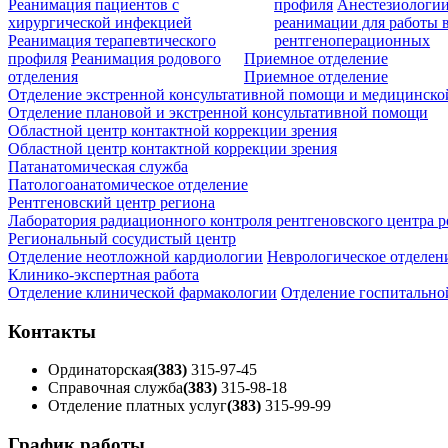
Реанимация пациентов с
профиля
Анестезиологии
хирургической инфекцией
реанимации для работы 
Реанимация терапевтического
рентгеноперационных
профиля
Реанимация родового
Приемное отделение
отделения
Приемное отделение
Отделение экстренной консультативной помощи и медицинско
Отделение плановой и экстренной консультативной помощи
Областной центр контактной коррекции зрения
Областной центр контактной коррекции зрения
Патанатомическая служба
Патологоанатомическое отделение
Рентгеновский центр региона
Лаборатория радиационного контроля рентгеновского центра р
Региональный сосудистый центр
Отделение неотложной кардиологии
Неврологическое отделен
Клинико-экспертная работа
Отделение клинической фармакологии
Отделение госпитально
Контакты
Ординаторская
(383)
315-97-45
Справочная служба
(383)
315-98-18
Отделение платных услуг
(383)
315-99-99
График работы