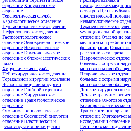
ретинопатии
Терапевтическое
предварительных и
отделение
Хирургическое
периодических медицин
отделение
осмотров
Центр амбулат
Терапевтическая служба
онкологической помощи
Кардиологическое отделение
Ревматологическое отде
Пульмонологическое отделение
Терапевтическое отделе
Нефрологическое отделение
Функциональной диагно
Гастроэнтерологическое
отделение
Отделение ра
отделение
Эндокринологическое
медицинской реабилита
отделение
Неврологическое
физиотерапии
Областной
отделение
Гематологическое
рассеянного склероза
отделение c блоком асептических
Неврологическое отделе
палат
больных с острыми нар
Хирургическая служба
мозгового кровообращен
Нейрохирургическое отделение
Неврологическое отделе
Торакальной хирургии отделение
больных с острыми нар
Челюстно-лицевой хирургии
мозгового кровообращен
отделение
Гнойной хирургии
Детское хирургическое о
отделение
Хирургическое
Детское травматологичес
отделение
Травматологическое
отделение
Ожоговое отд
отделение
Колопроктологическое о
Оториноларингологическое
Трансплантации органов
отделение
Сосудистой хирургии
отделение
Ультразвуков
отделение
Пластической и
исследований отделение
реконструктивной хирургии
Рентгеновское отделени