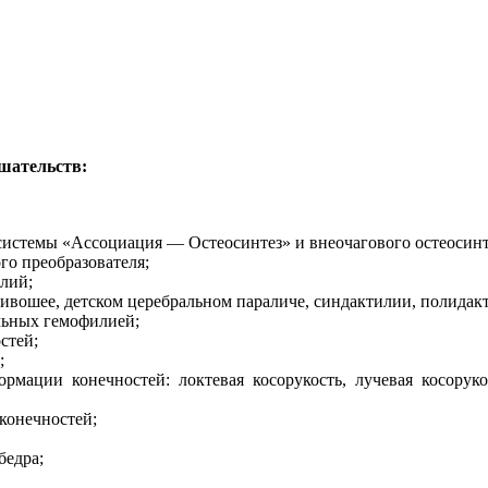
шательств:
истемы «Ассоциация — Остеосинтез» и внеочагового остеосинт
го преобразователя;
лий;
ивошее, детском церебральном параличе, синдактилии, полидак
льных гемофилией;
стей;
;
мации конечностей: локтевая косорукость, лучевая косоруко
конечностей;
бедра;