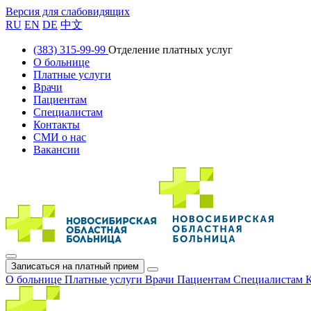
Версия для слабовидящих
RU
EN
DE
中文
(383) 315-99-99
Отделение платных услуг
О больнице
Платные услуги
Врачи
Пациентам
Специалистам
Контакты
СМИ о нас
Вакансии
Записаться на платный прием
О больнице
Платные услуги
Врачи
Пациентам
Специалистам