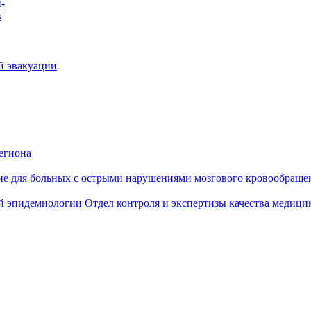
-
в
й эвакуации
егиона
ие для больных с острыми нарушениями мозгового кровообраще
й эпидемиологии
Отдел контроля и экспертизы качества медиц