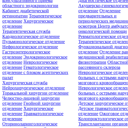
консультативного приёма
Диагностическое отделе
областного эндокринологии
Акушерско-гинекологиче
Кабинет диабетической
отделение
Отделение
ретинопатии
Терапевтическое
предварительных и
отделение
Хирургическое
периодических медицин
отделение
осмотров
Центр амбулат
Терапевтическая служба
онкологической помощи
Кардиологическое отделение
Ревматологическое отде
Пульмонологическое отделение
Терапевтическое отделе
Нефрологическое отделение
Функциональной диагно
Гастроэнтерологическое
отделение
Отделение ра
отделение
Эндокринологическое
медицинской реабилита
отделение
Неврологическое
физиотерапии
Областной
отделение
Гематологическое
рассеянного склероза
отделение c блоком асептических
Неврологическое отделе
палат
больных с острыми нар
Хирургическая служба
мозгового кровообращен
Нейрохирургическое отделение
Неврологическое отделе
Торакальной хирургии отделение
больных с острыми нар
Челюстно-лицевой хирургии
мозгового кровообращен
отделение
Гнойной хирургии
Детское хирургическое о
отделение
Хирургическое
Детское травматологичес
отделение
Травматологическое
отделение
Ожоговое отд
отделение
Колопроктологическое о
Оториноларингологическое
Трансплантации органов