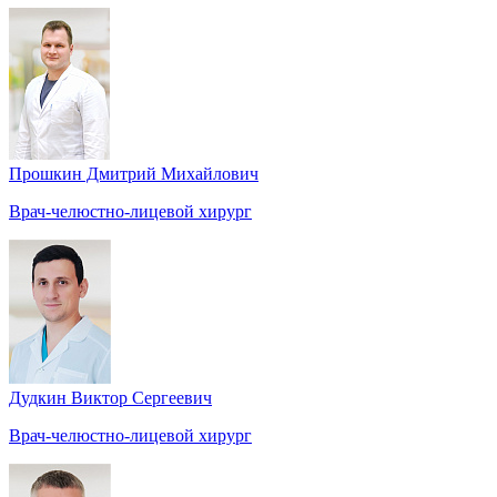
Прошкин Дмитрий Михайлович
Врач-челюстно-лицевой хирург
Дудкин Виктор Сергеевич
Врач-челюстно-лицевой хирург