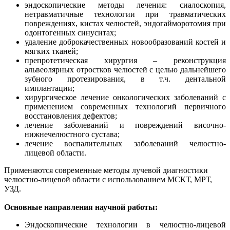
эндоскопические методы лечения: сиалоскопия,
нетравматичные технологии при травматических
повреждениях, кистах челюстей, эндогайморотомия при
одонтогенных синуситах;
удаление доброкачественных новообразований костей и
мягких тканей;
препротетическая хирургия – реконструкция
альвеолярных отростков челюстей с целью дальнейшего
зубного протезирования, в т.ч. дентальной
имплантации;
хирургическое лечение онкологических заболеваний с
применением современных технологий первичного
восстановления дефектов;
лечение заболеваний и повреждений височно-
нижнечелюстного сустава;
лечение воспалительных заболеваний челюстно-
лицевой области.
Применяются современные методы лучевой диагностики
челюстно-лицевой области с использованием МСКТ, МРТ,
УЗД.
Основные направления научной работы:
Эндоскопические технологии в челюстно-лицевой