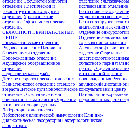
отделение
Сосудистой хирургии
отделение
Ультразвуков
отделение
Пластической и
исследований отделение
реконструктивной хирургии
Рентгеновское отделени
отделение
Урологическое
Эндоскопическое отделе
отделение
Офтальмологическое
Рентгенохирургических 
отделение
диагностики и лечения о
ОБЛАСТНОЙ ПЕРИНАТАЛЬНЫЙ
Отделение онкоурологи
ЦЕНТР
Отделение абдоминальн
Гинекологическое отделение
торакальной онкологии
Родовое отделение
Патологии
Акушерское физиологич
беременности отделение
отделение
Отделение
Новорожденных отделение
анестезиологии-реанима
Акушерское обсервационное
областного перинатальн
отделение
центра
Отделение реани
Педиатрическая служба
интенсивной терапии
Детское неврологическое отделение
новорожденных
Регион
Педиатрическое отделение старшего
акушерский дистанцион
возраста
Детское пульмонологическое
консультативный центр
отделение
Отделение детской
Патологии новорожденн
онкологии и гематологии
Отделение
недоношенных детей отд
патологии новорожденных
Лабораторная диагностика
Лаборатория клинической иммунологии
Клинико-
диагностическая лаборатория
Бактериологическая
лаборатория