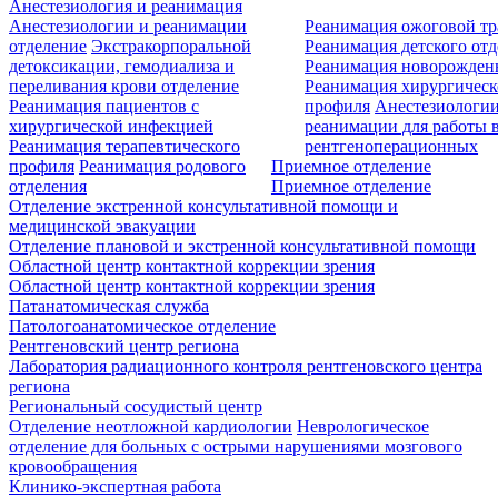
Анестезиология и реанимация
Анестезиологии и реанимации
Реанимация ожоговой т
отделение
Экстракорпоральной
Реанимация детского от
детоксикации, гемодиализа и
Реанимация новорожде
переливания крови отделение
Реанимация хирургическ
Реанимация пациентов с
профиля
Анестезиологии
хирургической инфекцией
реанимации для работы 
Реанимация терапевтического
рентгеноперационных
профиля
Реанимация родового
Приемное отделение
отделения
Приемное отделение
Отделение экстренной консультативной помощи и
медицинской эвакуации
Отделение плановой и экстренной консультативной помощи
Областной центр контактной коррекции зрения
Областной центр контактной коррекции зрения
Патанатомическая служба
Патологоанатомическое отделение
Рентгеновский центр региона
Лаборатория радиационного контроля рентгеновского центра
региона
Региональный сосудистый центр
Отделение неотложной кардиологии
Неврологическое
отделение для больных с острыми нарушениями мозгового
кровообращения
Клинико-экспертная работа