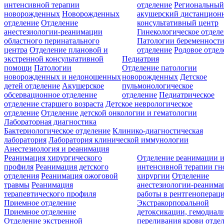
интенсивной терапии
отделение
Региональны
новорожденных
Новорожденных
акушерский дистанцион
отделение
Отделение
консультативный центр
анестезиологии-реанимации
Гинекологическое отдел
областного перинатального
Патологии беременност
центра
Отделение плановой и
отделение
Родовое отдел
экстренной консультативной
Педиатрия
помощи
Патологии
Отделение патологии
новорожденных и недоношенных
новорожденных
Детское
детей отделение
Акушерское
пульмонологическое
обсервационное отделение
отделение
Педиатрическое
отделение старшего возраста
Детское неврологическое
отделение
Отделение детской онкологии и гематологии
Лабораторная диагностика
Бактериологическое отделение
Клинико-диагностическая
лаборатория
Лаборатория клинической иммунологии
Анестезиология и реанимация
Реанимация хирургического
Отделение реанимации 
профиля
Реанимация детского
интенсивной терапии г
отделения
Реанимация ожоговой
хирургии
Отделение
травмы
Реанимация
анестезиологии-реанима
терапевтического профиля
работы в рентгеноперац
Приемное отделение
Экстракорпоральной
Приемное отделение
детоксикации, гемодиали
Отделение экстренной
переливания крови отде