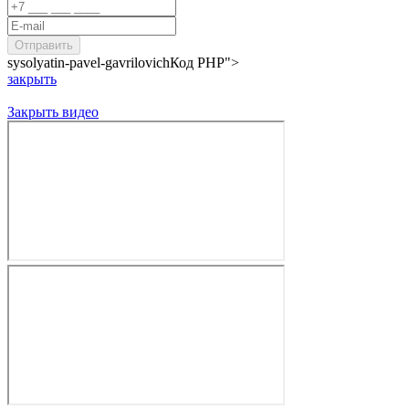
sysolyatin-pavel-gavrilovich
Код PHP
">
закрыть
Закрыть видео