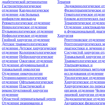
диабетической ретинопатии
Терапия
Гастроэнтерологическое
Эндокринологическое от
отделение
Кардиологическое
Физиотерапевтическое о
отделение для больных
Гематологическое отделе
инфарктом миокарда
блоком асептических пал
Ревматологическое отделение
Терапевтическое отделе
Неврологическое отделение
Отделение электрокарди
Пульмонологическое отделение
и функциональной диаг
Нефрологическое отделение
Хирургия
Гнойной хирургии отделение
Рентгеновское отделени
Детское травматологическое
Рентгенхирургических м
отделение
Детское хирургическое
диагностики и лечения о
отделение
Колопроктологическое
Сосудистой хирургии от
отделение
Нейрохирургическое
Торакальной хирургии о
отделение
Ожоговое отделение
Травматологическое отд
Отделение абдоминальной и
Ультразвуковых и
торакальной онкологии
радиоизотопных методо
Отделение онкоурологии
исследования отделение
Оториноларингологическое
Урологическое отделени
отделение
Офтальмологическое
Хирургическое отделени
отделение
Пластической и
Хирургическое по перес
реконструктивной хирургии
органов отделение
Челюс
отделение
лицевой хирургии отдел
Областной перинатальный центр
Эндоскопическое отделе
Отделение реанимации и
Акушерское физиологич