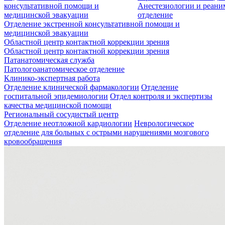
консультативной помощи и
Анестезиологии и реан
медицинской эвакуации
отделение
Отделение экстренной консультативной помощи и
медицинской эвакуации
Областной центр контактной коррекции зрения
Областной центр контактной коррекции зрения
Патанатомическая служба
Патологоанатомическое отделение
Клинико-экспертная работа
Отделение клинической фармакологии
Отделение
госпитальной эпидемиологии
Отдел контроля и экспертизы
качества медицинской помощи
Региональный сосудистый центр
Отделение неотложной кардиологии
Неврологическое
отделение для больных с острыми нарушениями мозгового
кровообращения