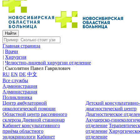
Главная страница
|
Врачи
|
Хирургия
|
Челюстно-лицевой хирургии отделение
|
Сысолятин Павел Гаврилович
RU
EN
DE
中文
Все службы
Администрация
Администрация
Поликлиника
Центр амбулаторной
Детский консультативно
онкологической помощи
диагностический центр
Областной центр рассеянного
Диагностическое отделе
склероза
Дневной стационар
Акушерско-гинекологиче
Кабинет консультативного
отделение
Терапевтическ
приёма областного
отделение
Хирургическо
эндокринологи
Кабинет
отделение