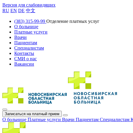
Версия для слабовидящих
RU
EN
DE
中文
(383) 315-99-99
Отделение платных услуг
О больнице
Платные услуги
Врачи
Пациентам
Специалистам
Контакты
СМИ о нас
Вакансии
Записаться на платный прием
О больнице
Платные услуги
Врачи
Пациентам
Специалистам