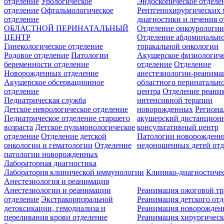
отделение
Урологическое
Эндоскопическое отделе
отделение
Офтальмологическое
Рентгенохирургических 
отделение
диагностики и лечения о
ОБЛАСТНОЙ ПЕРИНАТАЛЬНЫЙ
Отделение онкоурологи
ЦЕНТР
Отделение абдоминальн
Гинекологическое отделение
торакальной онкологии
Родовое отделение
Патологии
Акушерское физиологич
беременности отделение
отделение
Отделение
Новорожденных отделение
анестезиологии-реанима
Акушерское обсервационное
областного перинатальн
отделение
центра
Отделение реани
Педиатрическая служба
интенсивной терапии
Детское неврологическое отделение
новорожденных
Регион
Педиатрическое отделение старшего
акушерский дистанцион
возраста
Детское пульмонологическое
консультативный центр
отделение
Отделение детской
Патологии новорожденн
онкологии и гематологии
Отделение
недоношенных детей отд
патологии новорожденных
Лабораторная диагностика
Лаборатория клинической иммунологии
Клинико-диагностичес
Анестезиология и реанимация
Анестезиологии и реанимации
Реанимация ожоговой т
отделение
Экстракорпоральной
Реанимация детского от
детоксикации, гемодиализа и
Реанимация новорожде
переливания крови отделение
Реанимация хирургическ