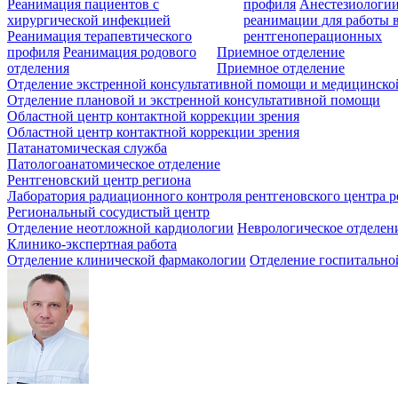
Реанимация пациентов с
профиля
Анестезиологии
хирургической инфекцией
реанимации для работы 
Реанимация терапевтического
рентгеноперационных
профиля
Реанимация родового
Приемное отделение
отделения
Приемное отделение
Отделение экстренной консультативной помощи и медицинско
Отделение плановой и экстренной консультативной помощи
Областной центр контактной коррекции зрения
Областной центр контактной коррекции зрения
Патанатомическая служба
Патологоанатомическое отделение
Рентгеновский центр региона
Лаборатория радиационного контроля рентгеновского центра р
Региональный сосудистый центр
Отделение неотложной кардиологии
Неврологическое отделен
Клинико-экспертная работа
Отделение клинической фармакологии
Отделение госпитально