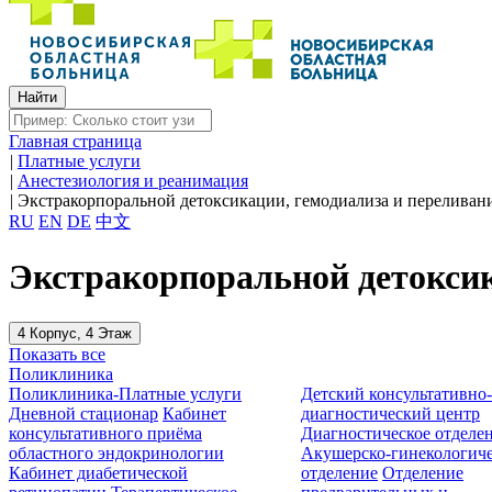
Главная страница
|
Платные услуги
|
Анестезиология и реанимация
|
Экстракорпоральной детоксикации, гемодиализа и переливан
RU
EN
DE
中文
Экстракорпоральной детоксик
4 Корпус, 4 Этаж
Показать все
Поликлиника
Поликлиника-Платные услуги
Детский консультативно
Дневной стационар
Кабинет
диагностический центр
консультативного приёма
Диагностическое отделе
областного эндокринологии
Акушерско-гинекологиче
Кабинет диабетической
отделение
Отделение