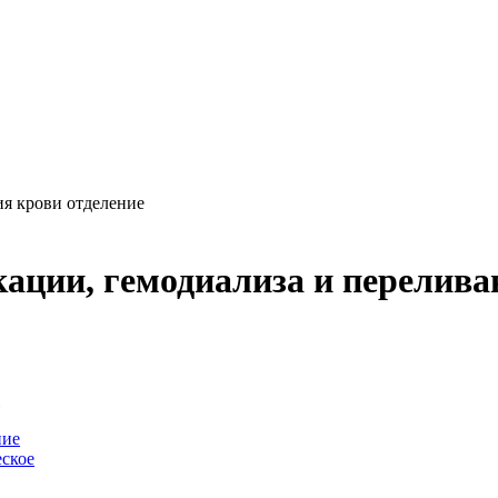
ия крови отделение
ации, гемодиализа и перелива
-
ние
ское