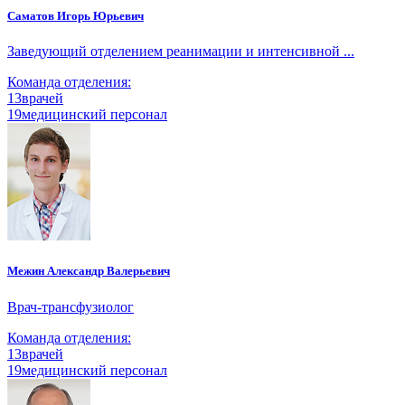
Саматов Игорь Юрьевич
Заведующий отделением реанимации и интенсивной ...
Команда отделения:
13
врачей
19
медицинский персонал
Межин Александр Валерьевич
Врач-трансфузиолог
Команда отделения:
13
врачей
19
медицинский персонал