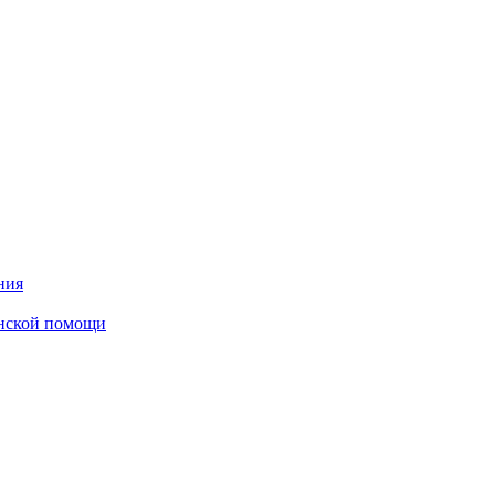
ния
инской помощи