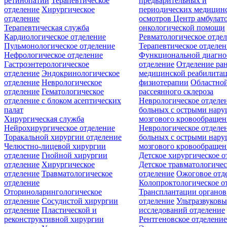
ретинопатии
Терапевтическое
предварительных и
отделение
Хирургическое
периодических медицин
отделение
осмотров
Центр амбулат
Терапевтическая служба
онкологической помощи
Кардиологическое отделение
Ревматологическое отде
Пульмонологическое отделение
Терапевтическое отделе
Нефрологическое отделение
Функциональной диагно
Гастроэнтерологическое
отделение
Отделение ра
отделение
Эндокринологическое
медицинской реабилита
отделение
Неврологическое
физиотерапии
Областной
отделение
Гематологическое
рассеянного склероза
отделение c блоком асептических
Неврологическое отделе
палат
больных с острыми нар
Хирургическая служба
мозгового кровообращен
Нейрохирургическое отделение
Неврологическое отделе
Торакальной хирургии отделение
больных с острыми нар
Челюстно-лицевой хирургии
мозгового кровообращен
отделение
Гнойной хирургии
Детское хирургическое о
отделение
Хирургическое
Детское травматологичес
отделение
Травматологическое
отделение
Ожоговое отд
отделение
Колопроктологическое о
Оториноларингологическое
Трансплантации органов
отделение
Сосудистой хирургии
отделение
Ультразвуков
отделение
Пластической и
исследований отделение
реконструктивной хирургии
Рентгеновское отделени