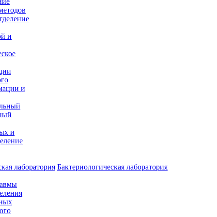
ние
методов
тделение
и
ой и
еское
ции
ого
мации и
альный
ный
ых и
еление
кая лаборатория
Бактериологическая лаборатория
равмы
деления
нных
ого