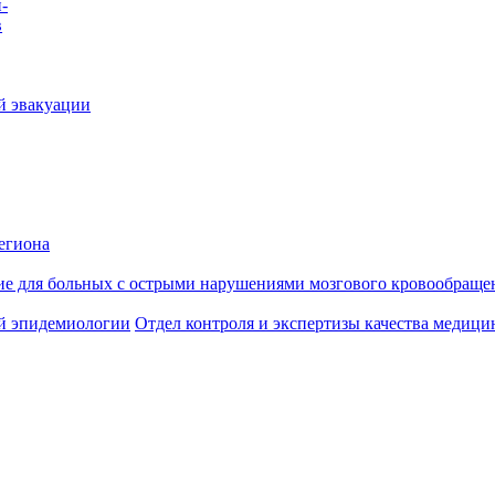
-
в
й эвакуации
егиона
ие для больных с острыми нарушениями мозгового кровообраще
й эпидемиологии
Отдел контроля и экспертизы качества медиц