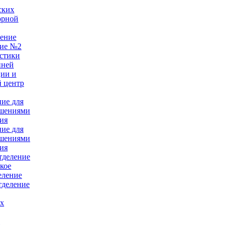
ских
орной
ление
ние №2
стики
нней
ции и
 центр
ние для
ушениями
ия
ние для
ушениями
ия
тделение
кое
еление
тделение
ых
е