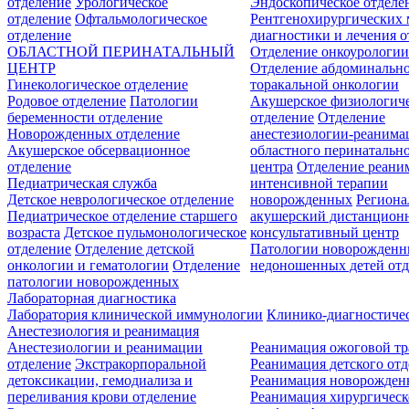
отделение
Урологическое
Эндоскопическое отделе
отделение
Офтальмологическое
Рентгенохирургических 
отделение
диагностики и лечения о
ОБЛАСТНОЙ ПЕРИНАТАЛЬНЫЙ
Отделение онкоурологи
ЦЕНТР
Отделение абдоминальн
Гинекологическое отделение
торакальной онкологии
Родовое отделение
Патологии
Акушерское физиологич
беременности отделение
отделение
Отделение
Новорожденных отделение
анестезиологии-реанима
Акушерское обсервационное
областного перинатальн
отделение
центра
Отделение реани
Педиатрическая служба
интенсивной терапии
Детское неврологическое отделение
новорожденных
Регион
Педиатрическое отделение старшего
акушерский дистанцион
возраста
Детское пульмонологическое
консультативный центр
отделение
Отделение детской
Патологии новорожденн
онкологии и гематологии
Отделение
недоношенных детей отд
патологии новорожденных
Лабораторная диагностика
Лаборатория клинической иммунологии
Клинико-диагностичес
Анестезиология и реанимация
Анестезиологии и реанимации
Реанимация ожоговой т
отделение
Экстракорпоральной
Реанимация детского от
детоксикации, гемодиализа и
Реанимация новорожде
переливания крови отделение
Реанимация хирургическ