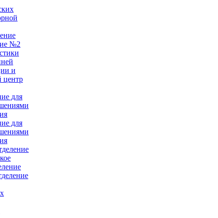
ских
орной
ление
ние №2
стики
нней
ции и
 центр
ние для
ушениями
ия
ние для
ушениями
ия
тделение
кое
еление
тделение
ых
е