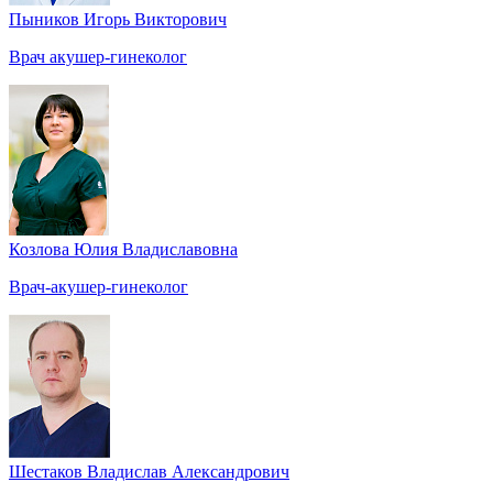
Пыников Игорь Викторович
Врач акушер-гинеколог
Козлова Юлия Владиславовна
Врач-акушер-гинеколог
Шестаков Владислав Александрович