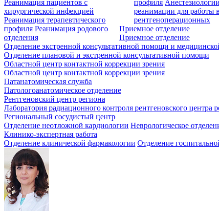
Реанимация пациентов с
профиля
Анестезиологии
хирургической инфекцией
реанимации для работы 
Реанимация терапевтического
рентгеноперационных
профиля
Реанимация родового
Приемное отделение
отделения
Приемное отделение
Отделение экстренной консультативной помощи и медицинско
Отделение плановой и экстренной консультативной помощи
Областной центр контактной коррекции зрения
Областной центр контактной коррекции зрения
Патанатомическая служба
Патологоанатомическое отделение
Рентгеновский центр региона
Лаборатория радиационного контроля рентгеновского центра р
Региональный сосудистый центр
Отделение неотложной кардиологии
Неврологическое отделен
Клинико-экспертная работа
Отделение клинической фармакологии
Отделение госпитально