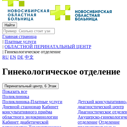
Главная страница
|
Платные услуги
|
ОБЛАСТНОЙ ПЕРИНАТАЛЬНЫЙ ЦЕНТР
|
Гинекологическое отделение
RU
EN
DE
中文
Гинекологическое отделение
Перинатальный центр, 6 Этаж
Показать все
Поликлиника
Поликлиника-Платные услуги
Детский консультативно
Дневной стационар
Кабинет
диагностический центр
консультативного приёма
Диагностическое отделе
областного эндокринологии
Акушерско-гинекологиче
Кабинет диабетической
отделение
Отделение