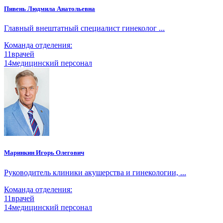
Пивень Людмила Анатольевна
Главный внештатный специалист гинеколог ...
Команда отделения:
11
врачей
14
медицинский персонал
Маринкин Игорь Олегович
Руководитель клиники акушерства и гинекологии, ...
Команда отделения:
11
врачей
14
медицинский персонал