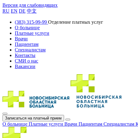
Версия для слабовидящих
RU
EN
DE
中文
(383) 315-99-99
Отделение платных услуг
О больнице
Платные услуги
Врачи
Пациентам
Специалистам
Контакты
СМИ о нас
Вакансии
Записаться на платный прием
О больнице
Платные услуги
Врачи
Пациентам
Специалистам