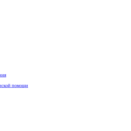
ния
инской помощи