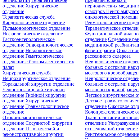
ретинопатии
Терапевтическое
предварительных и
отделение
Хирургическое
периодических медицин
отделение
осмотров
Центр амбулат
Терапевтическая служба
онкологической помощи
Кардиологическое отделение
Ревматологическое отде
Пульмонологическое отделение
Терапевтическое отделе
Нефрологическое отделение
Функциональной диагно
Гастроэнтерологическое
отделение
Отделение ра
отделение
Эндокринологическое
медицинской реабилита
отделение
Неврологическое
физиотерапии
Областной
отделение
Гематологическое
рассеянного склероза
отделение c блоком асептических
Неврологическое отделе
палат
больных с острыми нар
Хирургическая служба
мозгового кровообращен
Нейрохирургическое отделение
Неврологическое отделе
Торакальной хирургии отделение
больных с острыми нар
Челюстно-лицевой хирургии
мозгового кровообращен
отделение
Гнойной хирургии
Детское хирургическое о
отделение
Хирургическое
Детское травматологичес
отделение
Травматологическое
отделение
Ожоговое отд
отделение
Колопроктологическое о
Оториноларингологическое
Трансплантации органов
отделение
Сосудистой хирургии
отделение
Ультразвуков
отделение
Пластической и
исследований отделение
реконструктивной хирургии
Рентгеновское отделени