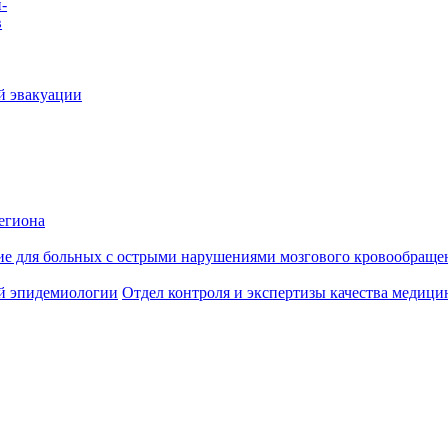
-
в
й эвакуации
егиона
ие для больных с острыми нарушениями мозгового кровообраще
й эпидемиологии
Отдел контроля и экспертизы качества медиц