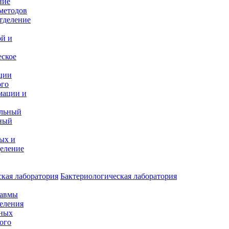
ние
методов
тделение
и
ой и
еское
ции
ого
мации и
альный
ный
ых и
еление
кая лаборатория
Бактериологическая лаборатория
равмы
деления
нных
ого