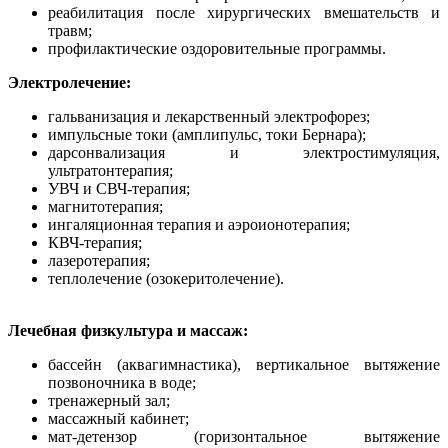
реабилитация после хирургических вмешательств и
травм;
профилактические оздоровительные программы.
Электролечение:
гальванизация и лекарственный электрофорез;
импульсные токи (амплипульс, токи Бернара);
дарсонвализация и электростимуляция,
ультратонтерапия;
УВЧ и СВЧ-терапия;
магнитотерапия;
ингаляционная терапия и аэроионотерапия;
КВЧ-терапия;
лазеротерапия;
теплолечение (озокеритолечение).
Лечебная физкультура и массаж:
бассейн (аквагимнастика), вертикальное вытяжение
позвоночника в воде;
тренажерный зал;
массажный кабинет;
мат-детензор (горизонтальное вытяжение