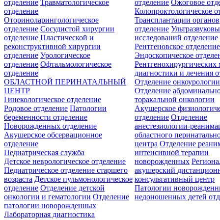
отделение
Травматологическое
отделение
Ожоговое отд
отделение
Колопроктологическое о
Оториноларингологическое
Трансплантации органов
отделение
Сосудистой хирургии
отделение
Ультразвуков
отделение
Пластической и
исследований отделение
реконструктивной хирургии
Рентгеновское отделени
отделение
Урологическое
Эндоскопическое отделе
отделение
Офтальмологическое
Рентгенохирургических 
отделение
диагностики и лечения о
ОБЛАСТНОЙ ПЕРИНАТАЛЬНЫЙ
Отделение онкоурологи
ЦЕНТР
Отделение абдоминальн
Гинекологическое отделение
торакальной онкологии
Родовое отделение
Патологии
Акушерское физиологич
беременности отделение
отделение
Отделение
Новорожденных отделение
анестезиологии-реанима
Акушерское обсервационное
областного перинатальн
отделение
центра
Отделение реани
Педиатрическая служба
интенсивной терапии
Детское неврологическое отделение
новорожденных
Регион
Педиатрическое отделение старшего
акушерский дистанцион
возраста
Детское пульмонологическое
консультативный центр
отделение
Отделение детской
Патологии новорожденн
онкологии и гематологии
Отделение
недоношенных детей отд
патологии новорожденных
Лабораторная диагностика