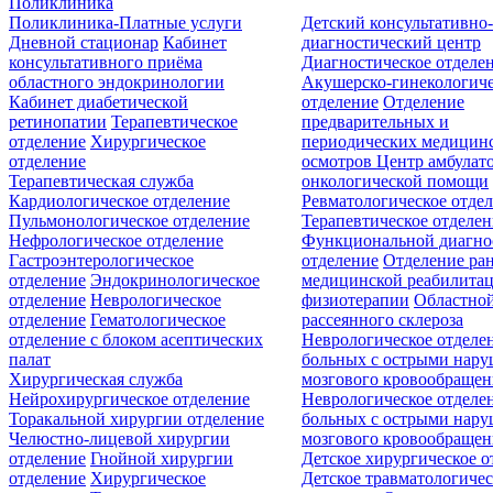
Поликлиника
Поликлиника-Платные услуги
Детский консультативно
Дневной стационар
Кабинет
диагностический центр
консультативного приёма
Диагностическое отделе
областного эндокринологии
Акушерско-гинекологиче
Кабинет диабетической
отделение
Отделение
ретинопатии
Терапевтическое
предварительных и
отделение
Хирургическое
периодических медицин
отделение
осмотров
Центр амбулат
Терапевтическая служба
онкологической помощи
Кардиологическое отделение
Ревматологическое отде
Пульмонологическое отделение
Терапевтическое отделе
Нефрологическое отделение
Функциональной диагно
Гастроэнтерологическое
отделение
Отделение ра
отделение
Эндокринологическое
медицинской реабилита
отделение
Неврологическое
физиотерапии
Областной
отделение
Гематологическое
рассеянного склероза
отделение c блоком асептических
Неврологическое отделе
палат
больных с острыми нар
Хирургическая служба
мозгового кровообращен
Нейрохирургическое отделение
Неврологическое отделе
Торакальной хирургии отделение
больных с острыми нар
Челюстно-лицевой хирургии
мозгового кровообращен
отделение
Гнойной хирургии
Детское хирургическое о
отделение
Хирургическое
Детское травматологичес