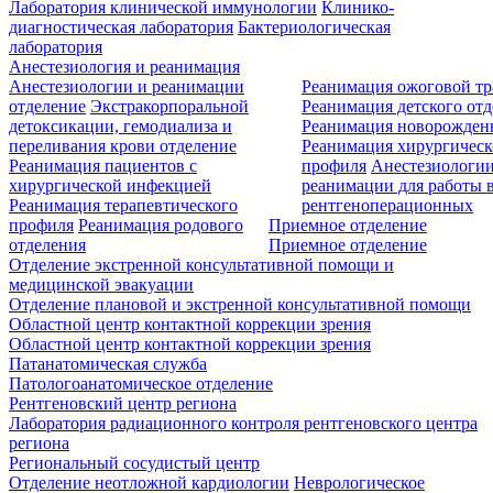
Лаборатория клинической иммунологии
Клинико-
диагностическая лаборатория
Бактериологическая
лаборатория
Анестезиология и реанимация
Анестезиологии и реанимации
Реанимация ожоговой т
отделение
Экстракорпоральной
Реанимация детского от
детоксикации, гемодиализа и
Реанимация новорожде
переливания крови отделение
Реанимация хирургическ
Реанимация пациентов с
профиля
Анестезиологии
хирургической инфекцией
реанимации для работы 
Реанимация терапевтического
рентгеноперационных
профиля
Реанимация родового
Приемное отделение
отделения
Приемное отделение
Отделение экстренной консультативной помощи и
медицинской эвакуации
Отделение плановой и экстренной консультативной помощи
Областной центр контактной коррекции зрения
Областной центр контактной коррекции зрения
Патанатомическая служба
Патологоанатомическое отделение
Рентгеновский центр региона
Лаборатория радиационного контроля рентгеновского центра
региона
Региональный сосудистый центр
Отделение неотложной кардиологии
Неврологическое