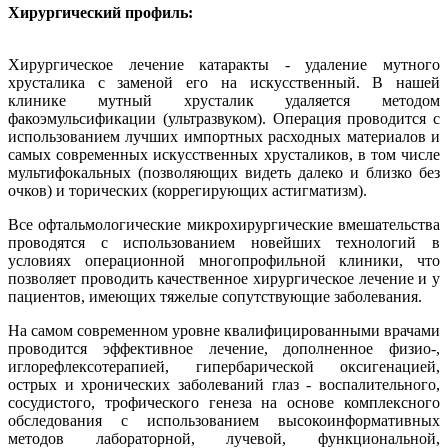
Хирургический профиль:
Хирургическое лечение катаракты - удаление мутного
хрусталика с заменой его на искусственный. В нашей
клинике мутный хрусталик удаляется методом
факоэмульсификации (ультразвуком). Операция проводится с
использованием лучших импортных расходных материалов и
самых современных искусственных хрусталиков, в том числе
мультифокальных (позволяющих видеть далеко и близко без
очков) и торических (коррегирующих астигматизм).
Все офтальмологические микрохирургические вмешательства
проводятся с использованием новейших технологий в
условиях операционной многопрофильной клиники, что
позволяет проводить качественное хирургическое лечение и у
пациентов, имеющих тяжелые сопутствующие заболевания.
На самом современном уровне квалифицированными врачами
проводится эффективное лечение, дополненное физио-,
иглорефлексотерапией, гипербарической оксигенацией,
острых и хронических заболеваний глаз - воспалительного,
сосудистого, трофического генеза на основе комплексного
обследования с использованием высокоинформативных
методов лабораторной, лучевой, функциональной,