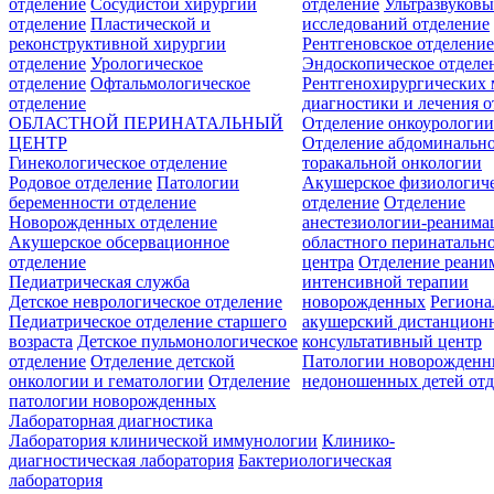
отделение
Сосудистой хирургии
отделение
Ультразвуков
отделение
Пластической и
исследований отделение
реконструктивной хирургии
Рентгеновское отделени
отделение
Урологическое
Эндоскопическое отделе
отделение
Офтальмологическое
Рентгенохирургических 
отделение
диагностики и лечения о
ОБЛАСТНОЙ ПЕРИНАТАЛЬНЫЙ
Отделение онкоурологи
ЦЕНТР
Отделение абдоминальн
Гинекологическое отделение
торакальной онкологии
Родовое отделение
Патологии
Акушерское физиологич
беременности отделение
отделение
Отделение
Новорожденных отделение
анестезиологии-реанима
Акушерское обсервационное
областного перинатальн
отделение
центра
Отделение реани
Педиатрическая служба
интенсивной терапии
Детское неврологическое отделение
новорожденных
Регион
Педиатрическое отделение старшего
акушерский дистанцион
возраста
Детское пульмонологическое
консультативный центр
отделение
Отделение детской
Патологии новорожденн
онкологии и гематологии
Отделение
недоношенных детей отд
патологии новорожденных
Лабораторная диагностика
Лаборатория клинической иммунологии
Клинико-
диагностическая лаборатория
Бактериологическая
лаборатория