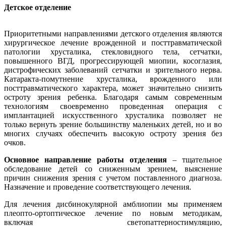
Детское отделение
Приоритетными направлениями детского отделения являются
хирургическое лечение врожденной и посттравматической
патологии хрусталика, стекловидного тела, сетчатки,
повышенного ВГД, прогрессирующей миопии, косоглазия,
дистрофических заболеваний сетчатки и зрительного нерва.
Катаракта-помутнение хрусталика, врожденного или
посттравматического характера, может значительно снизить
остроту зрения ребенка. Благодаря самым современным
технологиям своевременно проведенная операция с
имплантацией искусственного хрусталика позволяет не
только вернуть зрение большинству маленьких детей, но и во
многих случаях обеспечить высокую остроту зрения без
очков.
Основное направление работы отделения
– тщательное
обследование детей со сниженным зрением, выяснение
причин снижения зрения с учетом поставленного диагноза.
Назначение и проведение соответствующего лечения.
Для лечения дисбинокулярной амблиопии мы применяем
плеопто-ортоптическое лечение по новым методикам,
включая светопаттерностимуляцию,