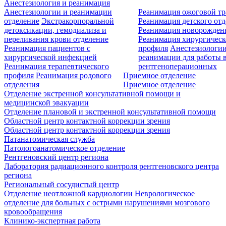
Анестезиология и реанимация
Анестезиологии и реанимации
Реанимация ожоговой т
отделение
Экстракорпоральной
Реанимация детского от
детоксикации, гемодиализа и
Реанимация новорожде
переливания крови отделение
Реанимация хирургическ
Реанимация пациентов с
профиля
Анестезиологии
хирургической инфекцией
реанимации для работы 
Реанимация терапевтического
рентгеноперационных
профиля
Реанимация родового
Приемное отделение
отделения
Приемное отделение
Отделение экстренной консультативной помощи и
медицинской эвакуации
Отделение плановой и экстренной консультативной помощи
Областной центр контактной коррекции зрения
Областной центр контактной коррекции зрения
Патанатомическая служба
Патологоанатомическое отделение
Рентгеновский центр региона
Лаборатория радиационного контроля рентгеновского центра
региона
Региональный сосудистый центр
Отделение неотложной кардиологии
Неврологическое
отделение для больных с острыми нарушениями мозгового
кровообращения
Клинико-экспертная работа