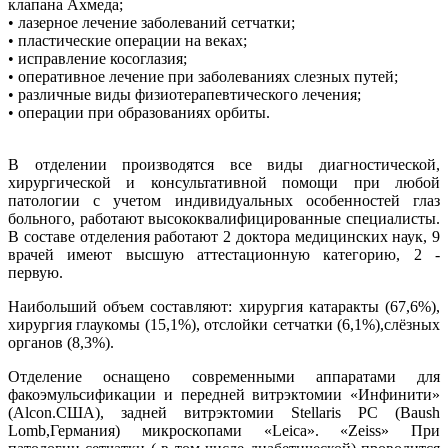
клапана Ахмеда;
• лазерное лечение заболеваний сетчатки;
• пластические операции на веках;
• исправление косоглазия;
• оперативное лечение при заболеваниях слезных путей;
• различные виды физиотерапевтического лечения;
• операции при образованиях орбиты.
В отделении производятся все виды диагностической,
хирургической и консультативной помощи при любой
патологии с учетом индивидуальных особенностей глаз
больного, работают высококвалифицированные специалисты.
В составе отделения работают 2 доктора медицинских наук, 9
врачей имеют высшую аттестационную категорию, 2 -
первую.
Наибольший объем составляют: хирургия катаракты (67,6%),
хирургия глаукомы (15,1%), отслойки сетчатки (6,1%),слёзных
органов (8,3%).
Отделение оснащено современными аппаратами для
факоэмульсификации и передней витрэктомии «Инфинити»
(Alcon.США), задней витрэктомии Stellaris PC (Baush
Lomb,Германия) микроскопами «Leica». «Zeiss» При