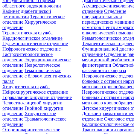
консультативного приёма
Диагностическое отделе
областного эндокринологии
Акушерско-гинекологиче
Кабинет диабетической
отделение
Отделение
ретинопатии
Терапевтическое
предварительных и
отделение
Хирургическое
периодических медицин
отделение
осмотров
Центр амбулат
Терапевтическая служба
онкологической помощи
Кардиологическое отделение
Ревматологическое отде
Пульмонологическое отделение
Терапевтическое отделе
Нефрологическое отделение
Функциональной диагно
Гастроэнтерологическое
отделение
Отделение ра
отделение
Эндокринологическое
медицинской реабилита
отделение
Неврологическое
физиотерапии
Областной
отделение
Гематологическое
рассеянного склероза
отделение c блоком асептических
Неврологическое отделе
палат
больных с острыми нар
Хирургическая служба
мозгового кровообращен
Нейрохирургическое отделение
Неврологическое отделе
Торакальной хирургии отделение
больных с острыми нар
Челюстно-лицевой хирургии
мозгового кровообращен
отделение
Гнойной хирургии
Детское хирургическое о
отделение
Хирургическое
Детское травматологичес
отделение
Травматологическое
отделение
Ожоговое отд
отделение
Колопроктологическое о
Оториноларингологическое
Трансплантации органов