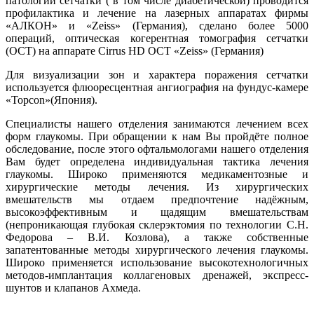
патологии сетчатки ( в том числе диабетической) проводится
профилактика и лечение на лазерных аппаратах фирмы
«АЛКОН» и «Zeiss» (Германия), сделано более 5000
операций, оптическая когерентная томография сетчатки
(ОСТ) на аппарате Cirrus HD OCT «Zeiss» (Германия)
Для визуализации зон и характера поражения сетчатки
используется флюоресцентная ангиография на фундус-камере
«Topcon»(Япония).
Специалисты нашего отделения занимаются лечением всех
форм глаукомы. При обращении к нам Вы пройдёте полное
обследование, после этого офтальмологами нашего отделения
Вам будет определена индивидуальная тактика лечения
глаукомы. Широко применяются медикаментозные и
хирургические методы лечения. Из хирургических
вмешательств мы отдаем предпочтение надёжным,
высокоэффективным и щадящим вмешательствам
(непроникающая глубокая склерэктомия по технологии С.Н.
Федорова – В.И. Козлова), а также собственные
запатентованные методы хирургического лечения глаукомы.
Широко применяется использование высокотехнологичных
методов-имплантация коллагеновых дренажей, экспресс-
шунтов и клапанов Ахмеда.