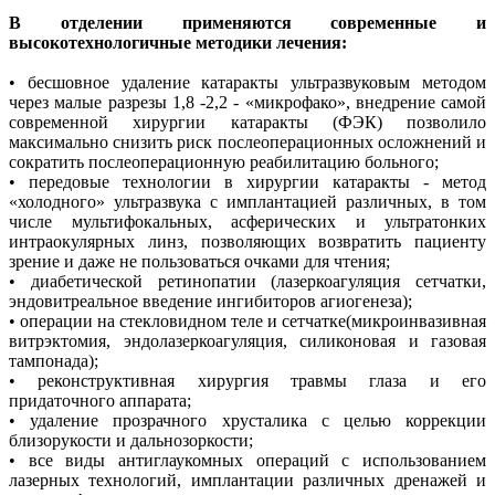
В отделении применяются современные и
высокотехнологичные методики лечения:
• бесшовное удаление катаракты ультразвуковым методом
через малые разрезы 1,8 -2,2 - «микрофако», внедрение самой
современной хирургии катаракты (ФЭК) позволило
максимально снизить риск послеоперационных осложнений и
сократить послеоперационную реабилитацию больного;
• передовые технологии в хирургии катаракты - метод
«холодного» ультразвука с имплантацией различных, в том
числе мультифокальных, асферических и ультратонких
интраокулярных линз, позволяющих возвратить пациенту
зрение и даже не пользоваться очками для чтения;
• диабетической ретинопатии (лазеркоагуляция сетчатки,
эндовитреальное введение ингибиторов агиогенеза);
• операции на стекловидном теле и сетчатке(микроинвазивная
витрэктомия, эндолазеркоагуляция, силиконовая и газовая
тампонада);
• реконструктивная хирургия травмы глаза и его
придаточного аппарата;
• удаление прозрачного хрусталика с целью коррекции
близорукости и дальнозоркости;
• все виды антиглаукомных операций с использованием
лазерных технологий, имплантации различных дренажей и