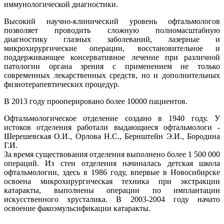
иммунологической диагностики.
Высокий научно-клинический уровень офтальмологов
позволяет проводить сложную полномасштабную
диагностику глазных заболеваний, лазерные и
микрохирургические операции, восстановительное и
поддерживающее консервативное лечение при различной
патологии органа зрения с применением не только
современных лекарственных средств, но и дополнительных
физиотерапевтических процедур.
В 2013 году прооперировано более 10000 пациентов.
Офтальмологическое отделение создано в 1940 году. У
истоков отделения работали выдающиеся офтальмологи -
Шерешевская О.И., Орлова Н.С., Бернштейн Э.И., Бородина
Г.И.
За время существования отделения выполнено более 1 500 000
операций. Из стен отделения начиналась детская школа
офтальмологии, здесь в 1986 году, впервые в Новосибирске
освоена микрохирургическая техника при экстракции
катаракты, выполнены операции по имплантации
искусственного хрусталика. В 2003-2004 году начато
освоение факоэмульсификации катаракты.