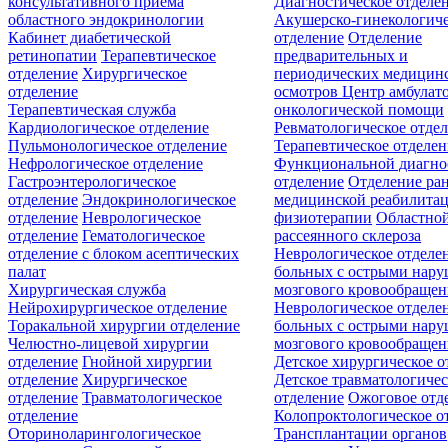
консультативного приёма
Диагностическое отделе
областного эндокринологии
Акушерско-гинекологиче
Кабинет диабетической
отделение
Отделение
ретинопатии
Терапевтическое
предварительных и
отделение
Хирургическое
периодических медицин
отделение
осмотров
Центр амбулат
Терапевтическая служба
онкологической помощи
Кардиологическое отделение
Ревматологическое отде
Пульмонологическое отделение
Терапевтическое отделе
Нефрологическое отделение
Функциональной диагно
Гастроэнтерологическое
отделение
Отделение ра
отделение
Эндокринологическое
медицинской реабилита
отделение
Неврологическое
физиотерапии
Областной
отделение
Гематологическое
рассеянного склероза
отделение c блоком асептических
Неврологическое отделе
палат
больных с острыми нар
Хирургическая служба
мозгового кровообращен
Нейрохирургическое отделение
Неврологическое отделе
Торакальной хирургии отделение
больных с острыми нар
Челюстно-лицевой хирургии
мозгового кровообращен
отделение
Гнойной хирургии
Детское хирургическое о
отделение
Хирургическое
Детское травматологичес
отделение
Травматологическое
отделение
Ожоговое отд
отделение
Колопроктологическое о
Оториноларингологическое
Трансплантации органов