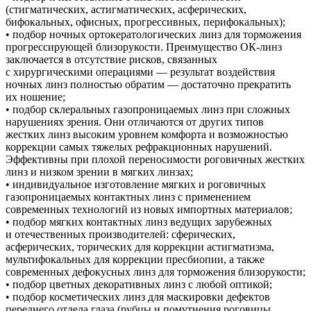
(стигматических, астигматических, асферических,
бифокальных, офисных, прогрессивных, перифокальных);
• подбор ночных ортокератологических линз для торможения
прогрессирующей близорукости. Преимущество ОК-линз
заключается в отсутствие рисков, связанных
с хирургическими операциями — результат воздействия
ночных линз полностью обратим — достаточно прекратить
их ношение;
• подбор склеральных газопроницаемых линз при сложных
нарушениях зрения. Они отличаются от других типов
жестких линз высоким уровнем комфорта и возможностью
коррекции самых тяжелых рефракционных нарушений.
Эффективны при плохой переносимости роговичных жестких
линз и низком зрении в мягких линзах;
• индивидуальное изготовление мягких и роговичных
газопроницаемых контактных линз с применением
современных технологий из новых импортных материалов;
• подбор мягких контактных линз ведущих зарубежных
и отечественных производителей: сферических,
асферических, торических для коррекции астигматизма,
мультифокальных для коррекции пресбиопии, а также
современных дефокусных линз для торможения близорукости;
• подбор цветных декоративных линз с любой оптикой;
• подбор косметических линз для маскировки дефектов
переднего отдела глаза (рубцы и помутнения роговицы,