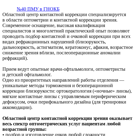
№40 ПМУ в ГНОКБ
Областной центр контактной коррекции специализируется
в области оптометрии и контактной коррекции зрения.
Современное оснащение, высокая квалификация
специалистов и многолетний практический опыт позволяют
проводить подбор контактной и очковой коррекции при всех
видах рефракционных нарушений (близорукость,
дальнозоркость, астигматизм, кератоконус, афакия, возрастное
снижение зрения вблизи, послеоперационные аномалии
рефракций).
Прием ведут опытные врачи-офтальмологи, оптометристы
и детский офтальмолог.
Одно из приоритетных направлений работы отделения —
уникальные методы торможения и безоперационной
коррекции близорукости: ортокератология («ночные» линзы),
мягкие контактные линзы с управляемым периферическим
дефокусом, очки перифокального дизайна (для тренировки
аккомодации).
Областной центр контактной коррекции зрения оказывает
весь спектр оптометрических услуг пациентам любой
возрастной группы:
• подбор и изготовление очков любой сложности