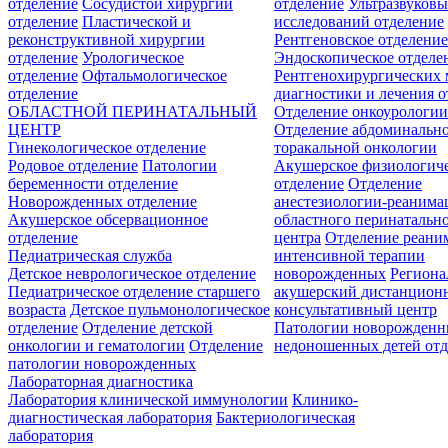
отделение
Сосудистой хирургии
отделение
Ультразвуков
отделение
Пластической и
исследований отделение
реконструктивной хирургии
Рентгеновское отделени
отделение
Урологическое
Эндоскопическое отделе
отделение
Офтальмологическое
Рентгенохирургических 
отделение
диагностики и лечения о
ОБЛАСТНОЙ ПЕРИНАТАЛЬНЫЙ
Отделение онкоурологи
ЦЕНТР
Отделение абдоминальн
Гинекологическое отделение
торакальной онкологии
Родовое отделение
Патологии
Акушерское физиологич
беременности отделение
отделение
Отделение
Новорожденных отделение
анестезиологии-реанима
Акушерское обсервационное
областного перинатальн
отделение
центра
Отделение реани
Педиатрическая служба
интенсивной терапии
Детское неврологическое отделение
новорожденных
Регион
Педиатрическое отделение старшего
акушерский дистанцион
возраста
Детское пульмонологическое
консультативный центр
отделение
Отделение детской
Патологии новорожденн
онкологии и гематологии
Отделение
недоношенных детей отд
патологии новорожденных
Лабораторная диагностика
Лаборатория клинической иммунологии
Клинико-
диагностическая лаборатория
Бактериологическая
лаборатория