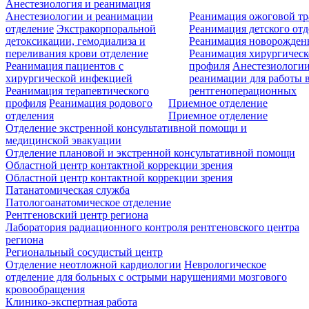
Анестезиология и реанимация
Анестезиологии и реанимации
Реанимация ожоговой т
отделение
Экстракорпоральной
Реанимация детского от
детоксикации, гемодиализа и
Реанимация новорожде
переливания крови отделение
Реанимация хирургическ
Реанимация пациентов с
профиля
Анестезиологии
хирургической инфекцией
реанимации для работы 
Реанимация терапевтического
рентгеноперационных
профиля
Реанимация родового
Приемное отделение
отделения
Приемное отделение
Отделение экстренной консультативной помощи и
медицинской эвакуации
Отделение плановой и экстренной консультативной помощи
Областной центр контактной коррекции зрения
Областной центр контактной коррекции зрения
Патанатомическая служба
Патологоанатомическое отделение
Рентгеновский центр региона
Лаборатория радиационного контроля рентгеновского центра
региона
Региональный сосудистый центр
Отделение неотложной кардиологии
Неврологическое
отделение для больных с острыми нарушениями мозгового
кровообращения
Клинико-экспертная работа