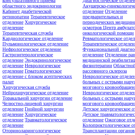
консультативного приёма
Диагностическое отделе
областного эндокринологии
Акушерско-гинекологиче
Кабинет диабетической
отделение
Отделение
ретинопатии
Терапевтическое
предварительных и
отделение
Хирургическое
периодических медицин
отделение
осмотров
Центр амбулат
Терапевтическая служба
онкологической помощи
Кардиологическое отделение
Ревматологическое отде
Пульмонологическое отделение
Терапевтическое отделе
Нефрологическое отделение
Функциональной диагно
Гастроэнтерологическое
отделение
Отделение ра
отделение
Эндокринологическое
медицинской реабилита
отделение
Неврологическое
физиотерапии
Областной
отделение
Гематологическое
рассеянного склероза
отделение c блоком асептических
Неврологическое отделе
палат
больных с острыми нар
Хирургическая служба
мозгового кровообращен
Нейрохирургическое отделение
Неврологическое отделе
Торакальной хирургии отделение
больных с острыми нар
Челюстно-лицевой хирургии
мозгового кровообращен
отделение
Гнойной хирургии
Детское хирургическое о
отделение
Хирургическое
Детское травматологичес
отделение
Травматологическое
отделение
Ожоговое отд
отделение
Колопроктологическое о
Оториноларингологическое
Трансплантации органов