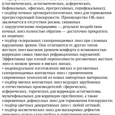
(стигматических, астигматических, асферических,
бифокальных, офисных, прогрессивных, перифокальных);
• подбор ночных ортокератологических линз для торможения
прогрессирующей близорукости. Преимущество ОК-линз
заключается в отсутствие рисков, связанных
с хирургическими операциями — результат воздействия
ночных линз полностью обратим — достаточно прекратить
их ношение;
• подбор склеральных газопроницаемых линз при сложных
нарушениях зрения. Они отличаются от других типов
жестких линз высоким уровнем комфорта и возможностью
коррекции самых тяжелых рефракционных нарушений.
Эффективны при плохой переносимости роговичных жестких
линз и низком зрении в мягких линзах;
• индивидуальное изготовление мягких и роговичных
газопроницаемых контактных линз с применением
современных технологий из новых импортных материалов;
• подбор мягких контактных линз ведущих зарубежных
и отечественных производителей: сферических,
асферических, торических для коррекции астигматизма,
мультифокальных для коррекции пресбиопии, а также
современных дефокусных линз для торможения близорукости;
• подбор цветных декоративных линз с любой оптикой;
• подбор косметических линз для маскировки дефектов
переднего отдела глаза (рубцы и помутнения роговицы,