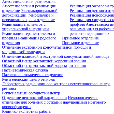
Анестезиология и реанимация
Анестезиологии и реанимации
Реанимация ожоговой т
отделение
Экстракорпоральной
Реанимация детского от
детоксикации, гемодиализа и
Реанимация новорожде
переливания крови отделение
Реанимация хирургическ
Реанимация пациентов с
профиля
Анестезиологии
хирургической инфекцией
реанимации для работы 
Реанимация терапевтического
рентгеноперационных
профиля
Реанимация родового
Приемное отделение
отделения
Приемное отделение
Отделение экстренной консультативной помощи и
медицинской эвакуации
Отделение плановой и экстренной консультативной помощи
Областной центр контактной коррекции зрения
Областной центр контактной коррекции зрения
Патанатомическая служба
Патологоанатомическое отделение
Рентгеновский центр региона
Лаборатория радиационного контроля рентгеновского центра
региона
Региональный сосудистый центр
Отделение неотложной кардиологии
Неврологическое
отделение для больных с острыми нарушениями мозгового
кровообращения
Клинико-экспертная работа