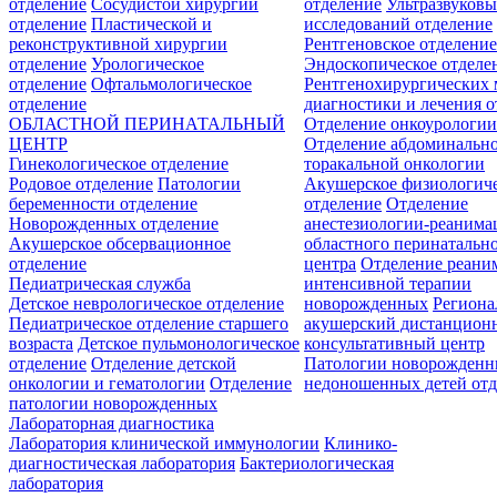
отделение
Сосудистой хирургии
отделение
Ультразвуков
отделение
Пластической и
исследований отделение
реконструктивной хирургии
Рентгеновское отделени
отделение
Урологическое
Эндоскопическое отделе
отделение
Офтальмологическое
Рентгенохирургических 
отделение
диагностики и лечения о
ОБЛАСТНОЙ ПЕРИНАТАЛЬНЫЙ
Отделение онкоурологи
ЦЕНТР
Отделение абдоминальн
Гинекологическое отделение
торакальной онкологии
Родовое отделение
Патологии
Акушерское физиологич
беременности отделение
отделение
Отделение
Новорожденных отделение
анестезиологии-реанима
Акушерское обсервационное
областного перинатальн
отделение
центра
Отделение реани
Педиатрическая служба
интенсивной терапии
Детское неврологическое отделение
новорожденных
Регион
Педиатрическое отделение старшего
акушерский дистанцион
возраста
Детское пульмонологическое
консультативный центр
отделение
Отделение детской
Патологии новорожденн
онкологии и гематологии
Отделение
недоношенных детей отд
патологии новорожденных
Лабораторная диагностика
Лаборатория клинической иммунологии
Клинико-
диагностическая лаборатория
Бактериологическая
лаборатория