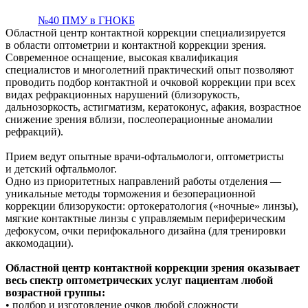
№40 ПМУ в ГНОКБ
Областной центр контактной коррекции специализируется
в области оптометрии и контактной коррекции зрения.
Современное оснащение, высокая квалификация
специалистов и многолетний практический опыт позволяют
проводить подбор контактной и очковой коррекции при всех
видах рефракционных нарушений (близорукость,
дальнозоркость, астигматизм, кератоконус, афакия, возрастное
снижение зрения вблизи, послеоперационные аномалии
рефракций).
Прием ведут опытные врачи-офтальмологи, оптометристы
и детский офтальмолог.
Одно из приоритетных направлений работы отделения —
уникальные методы торможения и безоперационной
коррекции близорукости: ортокератология («ночные» линзы),
мягкие контактные линзы с управляемым периферическим
дефокусом, очки перифокального дизайна (для тренировки
аккомодации).
Областной центр контактной коррекции зрения оказывает
весь спектр оптометрических услуг пациентам любой
возрастной группы:
• подбор и изготовление очков любой сложности