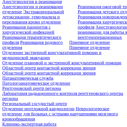
Анестезиология и реанимация
Анестезиологии и реанимации
Реанимация ожоговой т
отделение
Экстракорпоральной
Реанимация детского от
детоксикации, гемодиализа и
Реанимация новорожде
переливания крови отделение
Реанимация хирургическ
Реанимация пациентов с
профиля
Анестезиологии
хирургической инфекцией
реанимации для работы 
Реанимация терапевтического
рентгеноперационных
профиля
Реанимация родового
Приемное отделение
отделения
Приемное отделение
Отделение экстренной консультативной помощи и
медицинской эвакуации
Отделение плановой и экстренной консультативной помощи
Областной центр контактной коррекции зрения
Областной центр контактной коррекции зрения
Патанатомическая служба
Патологоанатомическое отделение
Рентгеновский центр региона
Лаборатория радиационного контроля рентгеновского центра
региона
Региональный сосудистый центр
Отделение неотложной кардиологии
Неврологическое
отделение для больных с острыми нарушениями мозгового
кровообращения
Клинико-экспертная работа