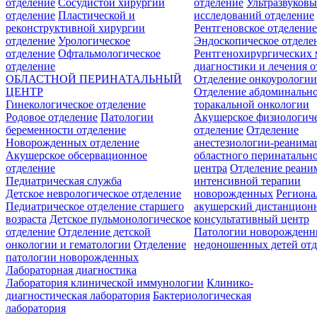
отделение
Сосудистой хирургии
отделение
Ультразвуков
отделение
Пластической и
исследований отделение
реконструктивной хирургии
Рентгеновское отделени
отделение
Урологическое
Эндоскопическое отделе
отделение
Офтальмологическое
Рентгенохирургических 
отделение
диагностики и лечения о
ОБЛАСТНОЙ ПЕРИНАТАЛЬНЫЙ
Отделение онкоурологи
ЦЕНТР
Отделение абдоминальн
Гинекологическое отделение
торакальной онкологии
Родовое отделение
Патологии
Акушерское физиологич
беременности отделение
отделение
Отделение
Новорожденных отделение
анестезиологии-реанима
Акушерское обсервационное
областного перинатальн
отделение
центра
Отделение реани
Педиатрическая служба
интенсивной терапии
Детское неврологическое отделение
новорожденных
Регион
Педиатрическое отделение старшего
акушерский дистанцион
возраста
Детское пульмонологическое
консультативный центр
отделение
Отделение детской
Патологии новорожденн
онкологии и гематологии
Отделение
недоношенных детей отд
патологии новорожденных
Лабораторная диагностика
Лаборатория клинической иммунологии
Клинико-
диагностическая лаборатория
Бактериологическая
лаборатория