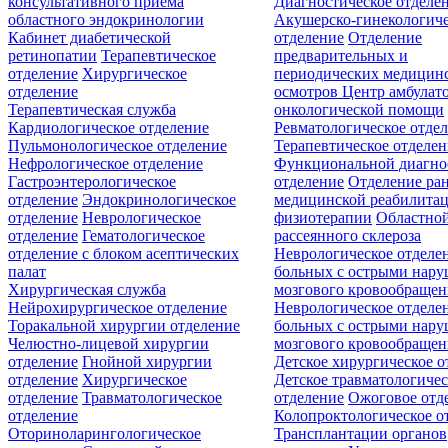
консультативного приёма
Диагностическое отделе
областного эндокринологии
Акушерско-гинекологиче
Кабинет диабетической
отделение
Отделение
ретинопатии
Терапевтическое
предварительных и
отделение
Хирургическое
периодических медицин
отделение
осмотров
Центр амбулат
Терапевтическая служба
онкологической помощи
Кардиологическое отделение
Ревматологическое отде
Пульмонологическое отделение
Терапевтическое отделе
Нефрологическое отделение
Функциональной диагно
Гастроэнтерологическое
отделение
Отделение ра
отделение
Эндокринологическое
медицинской реабилита
отделение
Неврологическое
физиотерапии
Областной
отделение
Гематологическое
рассеянного склероза
отделение c блоком асептических
Неврологическое отделе
палат
больных с острыми нар
Хирургическая служба
мозгового кровообращен
Нейрохирургическое отделение
Неврологическое отделе
Торакальной хирургии отделение
больных с острыми нар
Челюстно-лицевой хирургии
мозгового кровообращен
отделение
Гнойной хирургии
Детское хирургическое о
отделение
Хирургическое
Детское травматологичес
отделение
Травматологическое
отделение
Ожоговое отд
отделение
Колопроктологическое о
Оториноларингологическое
Трансплантации органов