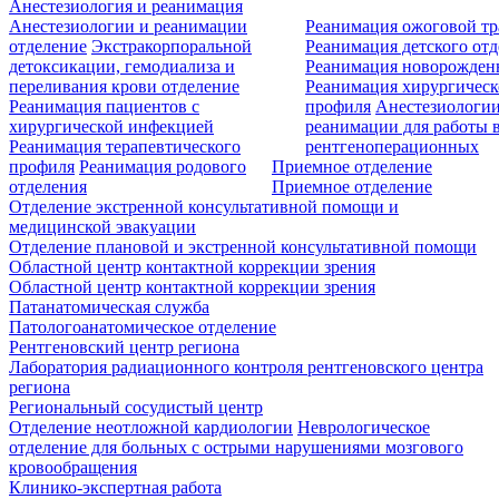
Анестезиология и реанимация
Анестезиологии и реанимации
Реанимация ожоговой т
отделение
Экстракорпоральной
Реанимация детского от
детоксикации, гемодиализа и
Реанимация новорожде
переливания крови отделение
Реанимация хирургическ
Реанимация пациентов с
профиля
Анестезиологии
хирургической инфекцией
реанимации для работы 
Реанимация терапевтического
рентгеноперационных
профиля
Реанимация родового
Приемное отделение
отделения
Приемное отделение
Отделение экстренной консультативной помощи и
медицинской эвакуации
Отделение плановой и экстренной консультативной помощи
Областной центр контактной коррекции зрения
Областной центр контактной коррекции зрения
Патанатомическая служба
Патологоанатомическое отделение
Рентгеновский центр региона
Лаборатория радиационного контроля рентгеновского центра
региона
Региональный сосудистый центр
Отделение неотложной кардиологии
Неврологическое
отделение для больных с острыми нарушениями мозгового
кровообращения
Клинико-экспертная работа