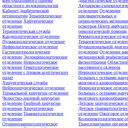
консультативного приёма
Диагностическое отделе
областного эндокринологии
Акушерско-гинекологиче
Кабинет диабетической
отделение
Отделение
ретинопатии
Терапевтическое
предварительных и
отделение
Хирургическое
периодических медицин
отделение
осмотров
Центр амбулат
Терапевтическая служба
онкологической помощи
Кардиологическое отделение
Ревматологическое отде
Пульмонологическое отделение
Терапевтическое отделе
Нефрологическое отделение
Функциональной диагно
Гастроэнтерологическое
отделение
Отделение ра
отделение
Эндокринологическое
медицинской реабилита
отделение
Неврологическое
физиотерапии
Областной
отделение
Гематологическое
рассеянного склероза
отделение c блоком асептических
Неврологическое отделе
палат
больных с острыми нар
Хирургическая служба
мозгового кровообращен
Нейрохирургическое отделение
Неврологическое отделе
Торакальной хирургии отделение
больных с острыми нар
Челюстно-лицевой хирургии
мозгового кровообращен
отделение
Гнойной хирургии
Детское хирургическое о
отделение
Хирургическое
Детское травматологичес
отделение
Травматологическое
отделение
Ожоговое отд
отделение
Колопроктологическое о
Оториноларингологическое
Трансплантации органов