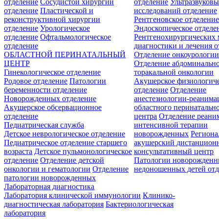
отделение
Сосудистой хирургии
отделение
Ультразвуков
отделение
Пластической и
исследований отделение
реконструктивной хирургии
Рентгеновское отделени
отделение
Урологическое
Эндоскопическое отделе
отделение
Офтальмологическое
Рентгенохирургических 
отделение
диагностики и лечения о
ОБЛАСТНОЙ ПЕРИНАТАЛЬНЫЙ
Отделение онкоурологи
ЦЕНТР
Отделение абдоминальн
Гинекологическое отделение
торакальной онкологии
Родовое отделение
Патологии
Акушерское физиологич
беременности отделение
отделение
Отделение
Новорожденных отделение
анестезиологии-реанима
Акушерское обсервационное
областного перинатальн
отделение
центра
Отделение реани
Педиатрическая служба
интенсивной терапии
Детское неврологическое отделение
новорожденных
Регион
Педиатрическое отделение старшего
акушерский дистанцион
возраста
Детское пульмонологическое
консультативный центр
отделение
Отделение детской
Патологии новорожденн
онкологии и гематологии
Отделение
недоношенных детей отд
патологии новорожденных
Лабораторная диагностика
Лаборатория клинической иммунологии
Клинико-
диагностическая лаборатория
Бактериологическая
лаборатория