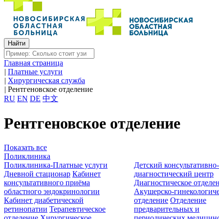
Главная страница
|
Платные услуги
|
Хирургическая служба
|
Рентгеновское отделение
RU
EN
DE
中文
Рентгеновское отделение
Показать все
Поликлиника
Поликлиника-Платные услуги
Детский консультативно
Дневной стационар
Кабинет
диагностический центр
консультативного приёма
Диагностическое отделе
областного эндокринологии
Акушерско-гинекологиче
Кабинет диабетической
отделение
Отделение
ретинопатии
Терапевтическое
предварительных и
отделение
Хирургическое
периодических медицин