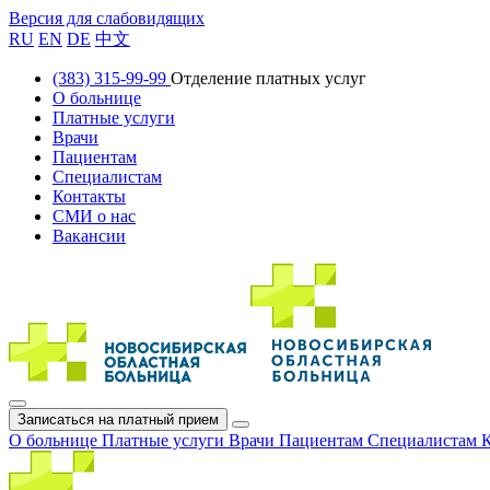
Версия для слабовидящих
RU
EN
DE
中文
(383) 315-99-99
Отделение платных услуг
О больнице
Платные услуги
Врачи
Пациентам
Специалистам
Контакты
СМИ о нас
Вакансии
Записаться на платный прием
О больнице
Платные услуги
Врачи
Пациентам
Специалистам