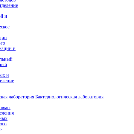
тделение
и
ой и
еское
ции
ого
мации и
альный
ный
ых и
еление
кая лаборатория
Бактериологическая лаборатория
равмы
деления
нных
ого
-