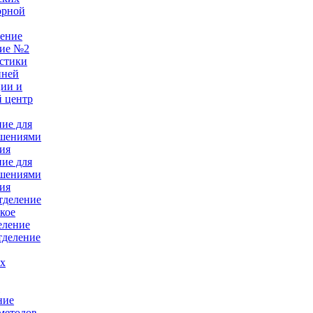
орной
ление
ние №2
стики
нней
ции и
 центр
ние для
ушениями
ия
ние для
ушениями
ия
тделение
кое
еление
тделение
ых
е
ние
методов