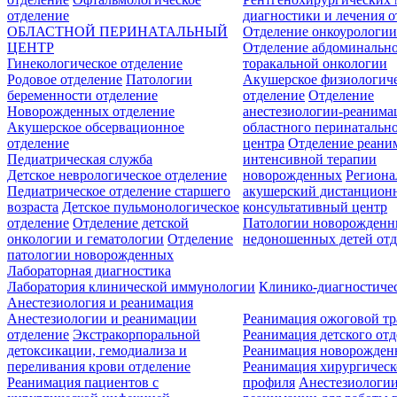
отделение
диагностики и лечения о
ОБЛАСТНОЙ ПЕРИНАТАЛЬНЫЙ
Отделение онкоурологи
ЦЕНТР
Отделение абдоминальн
Гинекологическое отделение
торакальной онкологии
Родовое отделение
Патологии
Акушерское физиологич
беременности отделение
отделение
Отделение
Новорожденных отделение
анестезиологии-реанима
Акушерское обсервационное
областного перинатальн
отделение
центра
Отделение реани
Педиатрическая служба
интенсивной терапии
Детское неврологическое отделение
новорожденных
Регион
Педиатрическое отделение старшего
акушерский дистанцион
возраста
Детское пульмонологическое
консультативный центр
отделение
Отделение детской
Патологии новорожденн
онкологии и гематологии
Отделение
недоношенных детей отд
патологии новорожденных
Лабораторная диагностика
Лаборатория клинической иммунологии
Клинико-диагностичес
Анестезиология и реанимация
Анестезиологии и реанимации
Реанимация ожоговой т
отделение
Экстракорпоральной
Реанимация детского от
детоксикации, гемодиализа и
Реанимация новорожде
переливания крови отделение
Реанимация хирургическ
Реанимация пациентов с
профиля
Анестезиологии