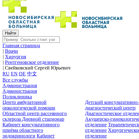
Главная страница
|
Врачи
|
Хирургия
|
Рентгеновское отделение
|
Свейковский Сергей Юрьевич
RU
EN
DE
中文
Все службы
Администрация
Администрация
Поликлиника
Центр амбулаторной
Детский консультативно
онкологической помощи
диагностический центр
Областной центр рассеянного
Диагностическое отделе
склероза
Дневной стационар
Акушерско-гинекологиче
Кабинет консультативного
отделение
Терапевтическ
приёма областного
отделение
Хирургическо
эндокринологи
Кабинет
отделение