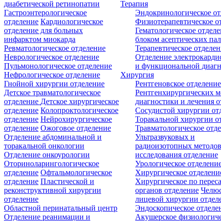
диабетической ретинопатии
Терапия
Гастроэнтерологическое
Эндокринологическое от
отделение
Кардиологическое
Физиотерапевтическое о
отделение для больных
Гематологическое отделе
инфарктом миокарда
блоком асептических пал
Ревматологическое отделение
Терапевтическое отделе
Неврологическое отделение
Отделение электрокарди
Пульмонологическое отделение
и функциональной диаг
Нефрологическое отделение
Хирургия
Гнойной хирургии отделение
Рентгеновское отделени
Детское травматологическое
Рентгенхирургических м
отделение
Детское хирургическое
диагностики и лечения о
отделение
Колопроктологическое
Сосудистой хирургии от
отделение
Нейрохирургическое
Торакальной хирургии о
отделение
Ожоговое отделение
Травматологическое отд
Отделение абдоминальной и
Ультразвуковых и
торакальной онкологии
радиоизотопных методо
Отделение онкоурологии
исследования отделение
Оториноларингологическое
Урологическое отделени
отделение
Офтальмологическое
Хирургическое отделени
отделение
Пластической и
Хирургическое по перес
реконструктивной хирургии
органов отделение
Челюс
отделение
лицевой хирургии отдел
Областной перинатальный центр
Эндоскопическое отделе
Отделение реанимации и
Акушерское физиологич