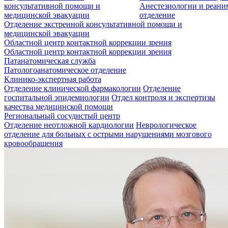
консультативной помощи и
Анестезиологии и реан
медицинской эвакуации
отделение
Отделение экстренной консультативной помощи и
медицинской эвакуации
Областной центр контактной коррекции зрения
Областной центр контактной коррекции зрения
Патанатомическая служба
Патологоанатомическое отделение
Клинико-экспертная работа
Отделение клинической фармакологии
Отделение
госпитальной эпидемиологии
Отдел контроля и экспертизы
качества медицинской помощи
Региональный сосудистый центр
Отделение неотложной кардиологии
Неврологическое
отделение для больных с острыми нарушениями мозгового
кровообращения