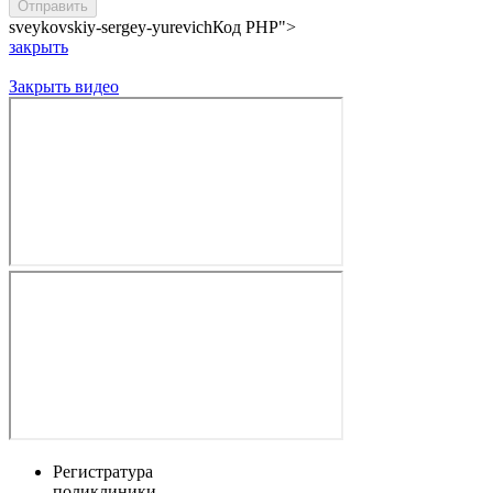
sveykovskiy-sergey-yurevich
Код PHP
">
закрыть
Закрыть видео
Регистратура
поликлиники