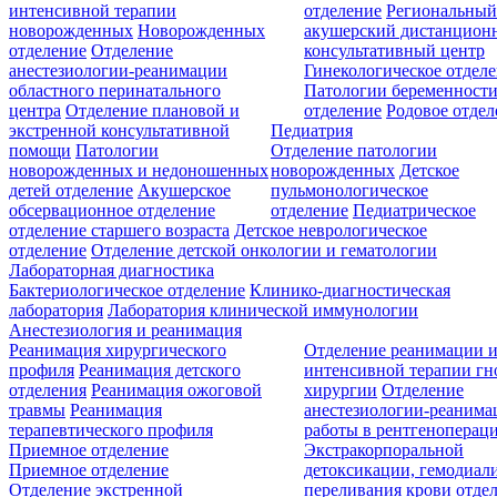
интенсивной терапии
отделение
Региональны
новорожденных
Новорожденных
акушерский дистанцион
отделение
Отделение
консультативный центр
анестезиологии-реанимации
Гинекологическое отдел
областного перинатального
Патологии беременност
центра
Отделение плановой и
отделение
Родовое отдел
экстренной консультативной
Педиатрия
помощи
Патологии
Отделение патологии
новорожденных и недоношенных
новорожденных
Детское
детей отделение
Акушерское
пульмонологическое
обсервационное отделение
отделение
Педиатрическое
отделение старшего возраста
Детское неврологическое
отделение
Отделение детской онкологии и гематологии
Лабораторная диагностика
Бактериологическое отделение
Клинико-диагностическая
лаборатория
Лаборатория клинической иммунологии
Анестезиология и реанимация
Реанимация хирургического
Отделение реанимации 
профиля
Реанимация детского
интенсивной терапии г
отделения
Реанимация ожоговой
хирургии
Отделение
травмы
Реанимация
анестезиологии-реанима
терапевтического профиля
работы в рентгеноперац
Приемное отделение
Экстракорпоральной
Приемное отделение
детоксикации, гемодиали
Отделение экстренной
переливания крови отде