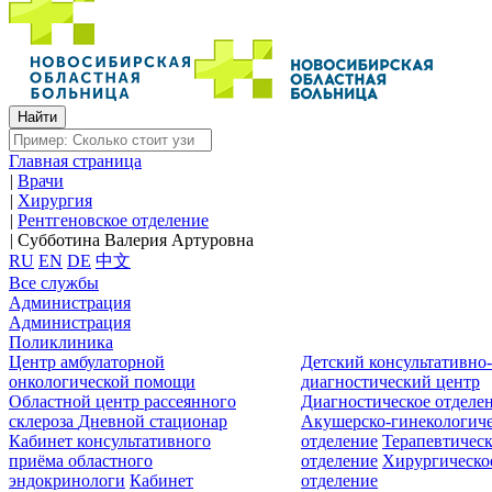
Главная страница
|
Врачи
|
Хирургия
|
Рентгеновское отделение
|
Субботина Валерия Артуровна
RU
EN
DE
中文
Все службы
Администрация
Администрация
Поликлиника
Центр амбулаторной
Детский консультативно
онкологической помощи
диагностический центр
Областной центр рассеянного
Диагностическое отделе
склероза
Дневной стационар
Акушерско-гинекологиче
Кабинет консультативного
отделение
Терапевтическ
приёма областного
отделение
Хирургическо
эндокринологи
Кабинет
отделение