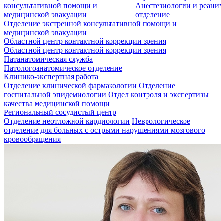
консультативной помощи и
Анестезиологии и реан
медицинской эвакуации
отделение
Отделение экстренной консультативной помощи и
медицинской эвакуации
Областной центр контактной коррекции зрения
Областной центр контактной коррекции зрения
Патанатомическая служба
Патологоанатомическое отделение
Клинико-экспертная работа
Отделение клинической фармакологии
Отделение
госпитальной эпидемиологии
Отдел контроля и экспертизы
качества медицинской помощи
Региональный сосудистый центр
Отделение неотложной кардиологии
Неврологическое
отделение для больных с острыми нарушениями мозгового
кровообращения