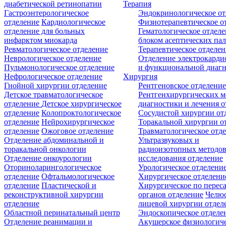
диабетической ретинопатии
Терапия
Гастроэнтерологическое
Эндокринологическое от
отделение
Кардиологическое
Физиотерапевтическое о
отделение для больных
Гематологическое отделе
инфарктом миокарда
блоком асептических пал
Ревматологическое отделение
Терапевтическое отделе
Неврологическое отделение
Отделение электрокарди
Пульмонологическое отделение
и функциональной диаг
Нефрологическое отделение
Хирургия
Гнойной хирургии отделение
Рентгеновское отделени
Детское травматологическое
Рентгенхирургических м
отделение
Детское хирургическое
диагностики и лечения о
отделение
Колопроктологическое
Сосудистой хирургии от
отделение
Нейрохирургическое
Торакальной хирургии о
отделение
Ожоговое отделение
Травматологическое отд
Отделение абдоминальной и
Ультразвуковых и
торакальной онкологии
радиоизотопных методо
Отделение онкоурологии
исследования отделение
Оториноларингологическое
Урологическое отделени
отделение
Офтальмологическое
Хирургическое отделени
отделение
Пластической и
Хирургическое по перес
реконструктивной хирургии
органов отделение
Челюс
отделение
лицевой хирургии отдел
Областной перинатальный центр
Эндоскопическое отделе
Отделение реанимации и
Акушерское физиологич